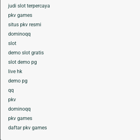
judi slot terpercaya
pkv games
situs pkv resmi
dominoqq
slot
demo slot gratis
slot demo pg
live hk
demo pg
qq
pkv
dominoqq
pkv games
daftar pkv games