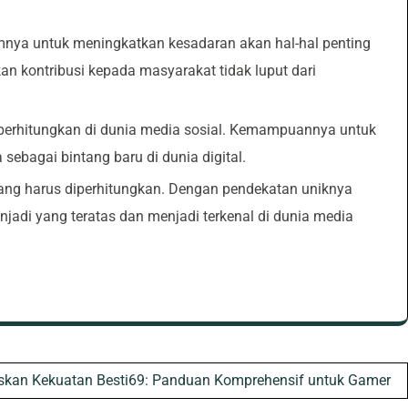
rmnya untuk meningkatkan kesadaran akan hal-hal penting
kontribusi kepada masyarakat tidak luput dari
perhitungkan di dunia media sosial. Kemampuannya untuk
ebagai bintang baru di dunia digital.
yang harus diperhitungkan. Dengan pendekatan uniknya
adi yang teratas dan menjadi terkenal di dunia media
skan Kekuatan Besti69: Panduan Komprehensif untuk Gamer