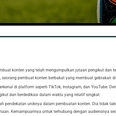
embuat konten yang telah mengumpulkan jutaan pengikut dan terk
, seorang pembuat konten berbakat yang membuat gebrakan di 
terkenal di platform seperti TikTok, Instagram, dan YouTube. 
ikut dan berdedikasi dalam waktu yang relatif singkat.
lah pendekatan uniknya dalam pembuatan konten. Dia tidak ta
eceriaan. Kemampuannya untuk terhubung dengan audiensnya se