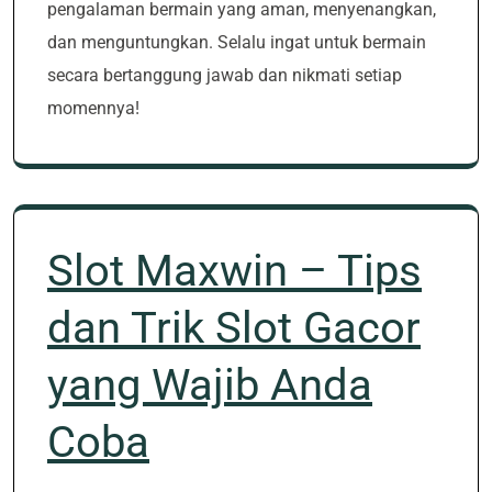
pengalaman bermain yang aman, menyenangkan,
dan menguntungkan. Selalu ingat untuk bermain
secara bertanggung jawab dan nikmati setiap
momennya!
Slot Maxwin – Tips
dan Trik Slot Gacor
yang Wajib Anda
Coba