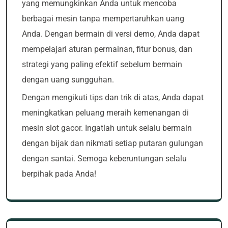
yang memungkinkan Anda untuk mencoba
berbagai mesin tanpa mempertaruhkan uang
Anda. Dengan bermain di versi demo, Anda dapat
mempelajari aturan permainan, fitur bonus, dan
strategi yang paling efektif sebelum bermain
dengan uang sungguhan.
Dengan mengikuti tips dan trik di atas, Anda dapat
meningkatkan peluang meraih kemenangan di
mesin slot gacor. Ingatlah untuk selalu bermain
dengan bijak dan nikmati setiap putaran gulungan
dengan santai. Semoga keberuntungan selalu
berpihak pada Anda!