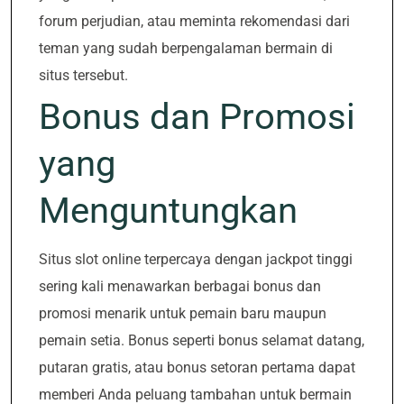
forum perjudian, atau meminta rekomendasi dari
teman yang sudah berpengalaman bermain di
situs tersebut.
Bonus dan Promosi
yang
Menguntungkan
Situs slot online terpercaya dengan jackpot tinggi
sering kali menawarkan berbagai bonus dan
promosi menarik untuk pemain baru maupun
pemain setia. Bonus seperti bonus selamat datang,
putaran gratis, atau bonus setoran pertama dapat
memberi Anda peluang tambahan untuk bermain