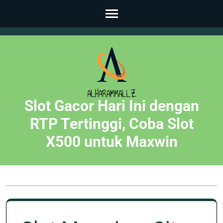
Skip
to
content
(Press
Enter)
Slot Gacor Hari Ini dengan
RTP Tertinggi, Coba Slot
X500 untuk Maxwin