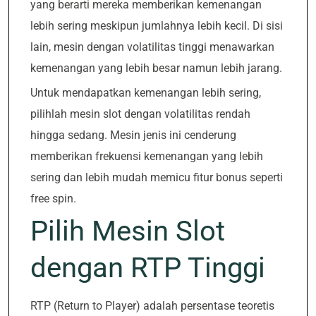
yang berarti mereka memberikan kemenangan
lebih sering meskipun jumlahnya lebih kecil. Di sisi
lain, mesin dengan volatilitas tinggi menawarkan
kemenangan yang lebih besar namun lebih jarang.
Untuk mendapatkan kemenangan lebih sering,
pilihlah mesin slot dengan volatilitas rendah
hingga sedang. Mesin jenis ini cenderung
memberikan frekuensi kemenangan yang lebih
sering dan lebih mudah memicu fitur bonus seperti
free spin.
Pilih Mesin Slot
dengan RTP Tinggi
RTP (Return to Player) adalah persentase teoretis