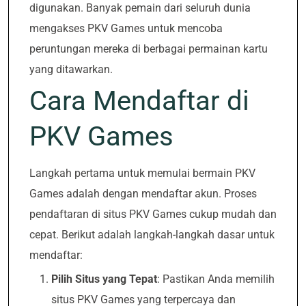
PKV Games adalah situs judi online yang
menyediakan berbagai jenis permainan kartu
populer seperti Poker, Domino, BandarQ, Capsa
Susun, dan lainnya. Platform ini telah berkembang
pesat karena menyediakan permainan dengan
kualitas yang baik dan antarmuka yang mudah
digunakan. Banyak pemain dari seluruh dunia
mengakses PKV Games untuk mencoba
peruntungan mereka di berbagai permainan kartu
yang ditawarkan.
Cara Mendaftar di
PKV Games