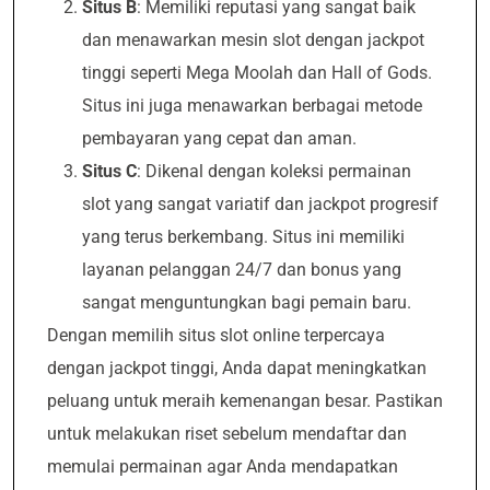
Situs B
: Memiliki reputasi yang sangat baik
dan menawarkan mesin slot dengan jackpot
tinggi seperti Mega Moolah dan Hall of Gods.
Situs ini juga menawarkan berbagai metode
pembayaran yang cepat dan aman.
Situs C
: Dikenal dengan koleksi permainan
slot yang sangat variatif dan jackpot progresif
yang terus berkembang. Situs ini memiliki
layanan pelanggan 24/7 dan bonus yang
sangat menguntungkan bagi pemain baru.
Dengan memilih situs slot online terpercaya
dengan jackpot tinggi, Anda dapat meningkatkan
peluang untuk meraih kemenangan besar. Pastikan
untuk melakukan riset sebelum mendaftar dan
memulai permainan agar Anda mendapatkan