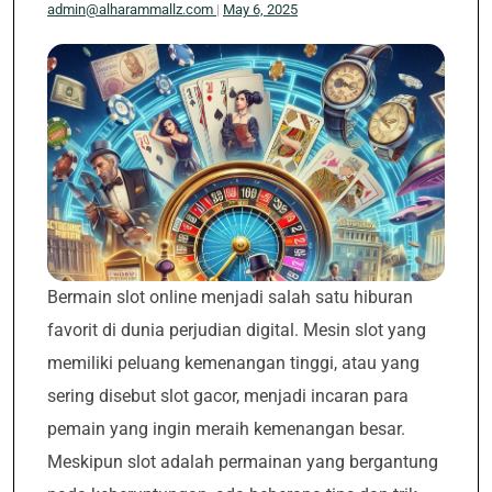
admin@alharammallz.com
|
May 6, 2025
Bermain slot online menjadi salah satu hiburan
favorit di dunia perjudian digital. Mesin slot yang
memiliki peluang kemenangan tinggi, atau yang
sering disebut slot gacor, menjadi incaran para
pemain yang ingin meraih kemenangan besar.
Meskipun slot adalah permainan yang bergantung