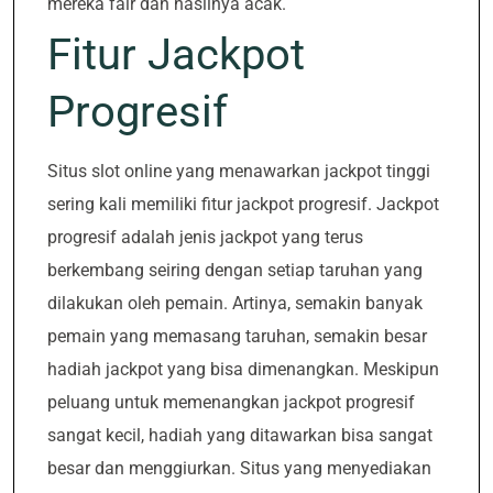
mereka fair dan hasilnya acak.
Fitur Jackpot
Progresif
Situs slot online yang menawarkan jackpot tinggi
sering kali memiliki fitur jackpot progresif. Jackpot
progresif adalah jenis jackpot yang terus
berkembang seiring dengan setiap taruhan yang
dilakukan oleh pemain. Artinya, semakin banyak
pemain yang memasang taruhan, semakin besar
hadiah jackpot yang bisa dimenangkan. Meskipun
peluang untuk memenangkan jackpot progresif
sangat kecil, hadiah yang ditawarkan bisa sangat
besar dan menggiurkan. Situs yang menyediakan