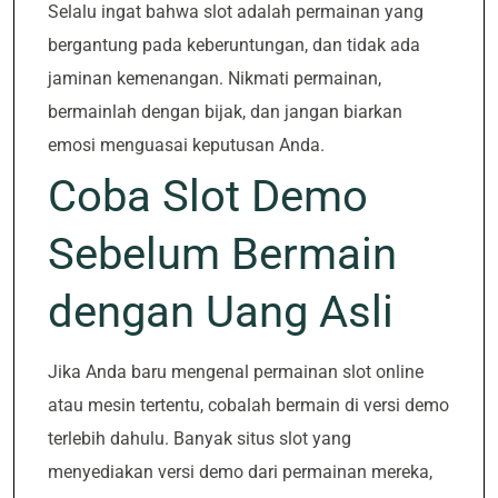
Selalu ingat bahwa slot adalah permainan yang
bergantung pada keberuntungan, dan tidak ada
jaminan kemenangan. Nikmati permainan,
bermainlah dengan bijak, dan jangan biarkan
emosi menguasai keputusan Anda.
Coba Slot Demo
Sebelum Bermain
dengan Uang Asli
Jika Anda baru mengenal permainan slot online
atau mesin tertentu, cobalah bermain di versi demo
terlebih dahulu. Banyak situs slot yang
menyediakan versi demo dari permainan mereka,