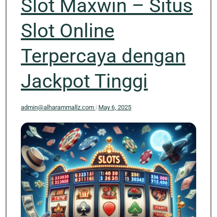
Slot Maxwin – Situs
Slot Online
Terpercaya dengan
Jackpot Tinggi
admin@alharammallz.com
|
May 6, 2025