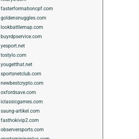
fasterformationcpf.com
goldensnuggles.com
lookbattlemap.com
buyrdpservice.com
yesport.net
tostylo.com
yougetthat.net
sportsnetclub.com
newbestcrypto.com
oxfordsave.com
iclassicgames.com
saung-artikel.com
fasthokivip2.com
observersports.com
cryptominingplus.com