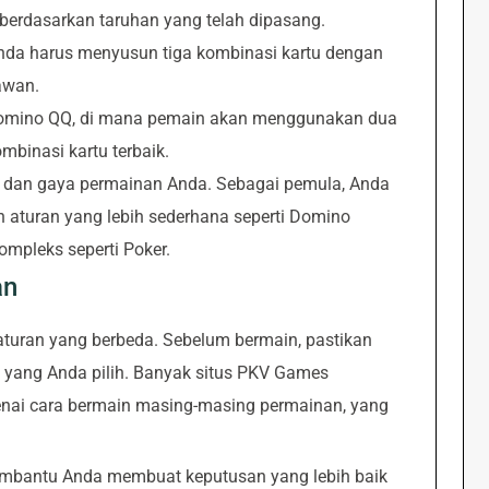
 berdasarkan taruhan yang telah dipasang.
Anda harus menyusun tiga kombinasi kartu dengan
awan.
 Domino QQ, di mana pemain akan menggunakan dua
binasi kartu terbaik.
t dan gaya permainan Anda. Sebagai pemula, Anda
aturan yang lebih sederhana seperti Domino
ompleks seperti Poker.
an
aturan yang berbeda. Sebelum bermain, pastikan
 yang Anda pilih. Banyak situs PKV Games
nai cara bermain masing-masing permainan, yang
embantu Anda membuat keputusan yang lebih baik