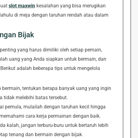
buat
slot maxwin
kesalahan yang bisa merugikan
 dahulu di meja dengan taruhan rendah atau dalam
ngan Bijak
enting yang harus dimiliki oleh setiap pemain,
mlah uang yang Anda siapkan untuk bermain, dan
Berikut adalah beberapa tips untuk mengelola
m bermain, tentukan berapa banyak uang yang ingin
 tidak melebihi batas tersebut.
ai pemula, mulailah dengan taruhan kecil hingga
n memahami cara kerja permainan dengan baik.
nda kalah, jangan terburu-buru untuk bertaruh lebih
tap tenang dan bermain dengan bijak.