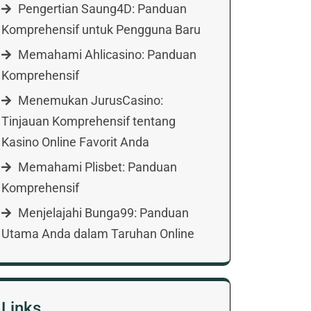
Pengertian Saung4D: Panduan
Komprehensif untuk Pengguna Baru
Memahami Ahlicasino: Panduan
Komprehensif
Menemukan JurusCasino:
Tinjauan Komprehensif tentang
Kasino Online Favorit Anda
Memahami Plisbet: Panduan
Komprehensif
Menjelajahi Bunga99: Panduan
Utama Anda dalam Taruhan Online
Links