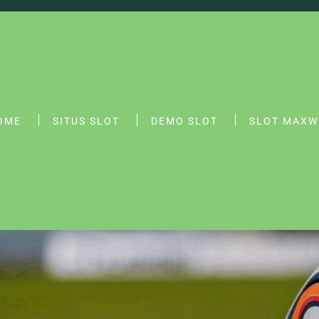
OME
SITUS SLOT
DEMO SLOT
SLOT MAXW