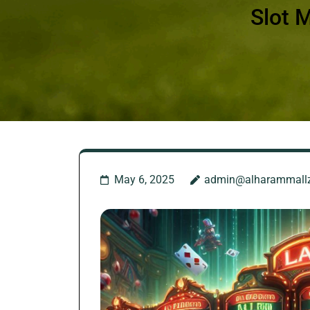
Slot 
May 6, 2025
admin@alharammall