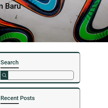
n Baru
Search
Recent Posts