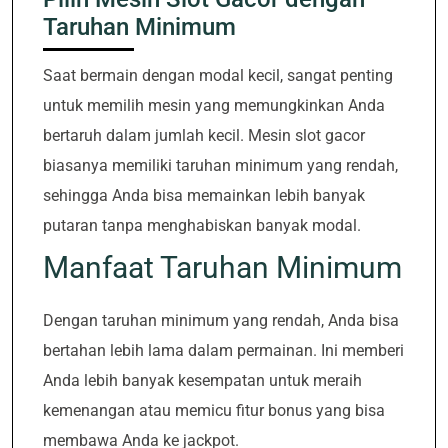
Taruhan Minimum
Saat bermain dengan modal kecil, sangat penting
untuk memilih mesin yang memungkinkan Anda
bertaruh dalam jumlah kecil. Mesin slot gacor
biasanya memiliki taruhan minimum yang rendah,
sehingga Anda bisa memainkan lebih banyak
putaran tanpa menghabiskan banyak modal.
Manfaat Taruhan Minimum
Dengan taruhan minimum yang rendah, Anda bisa
bertahan lebih lama dalam permainan. Ini memberi
Anda lebih banyak kesempatan untuk meraih
kemenangan atau memicu fitur bonus yang bisa
membawa Anda ke jackpot.