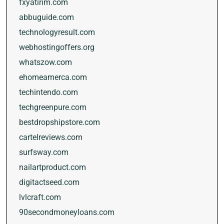
fxyatirim.com
abbuguide.com
technologyresult.com
webhostingoffers.org
whatszow.com
ehomeamerca.com
techintendo.com
techgreenpure.com
bestdropshipstore.com
cartelreviews.com
surfsway.com
nailartproduct.com
digitactseed.com
lvlcraft.com
90secondmoneyloans.com