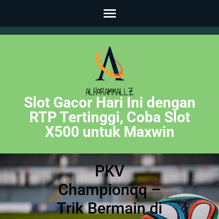
Skip
to
content
(Press
Enter)
Slot Gacor Hari Ini dengan
RTP Tertinggi, Coba Slot
X500 untuk Maxwin
PKV
Championqq –
Trik Bermain di