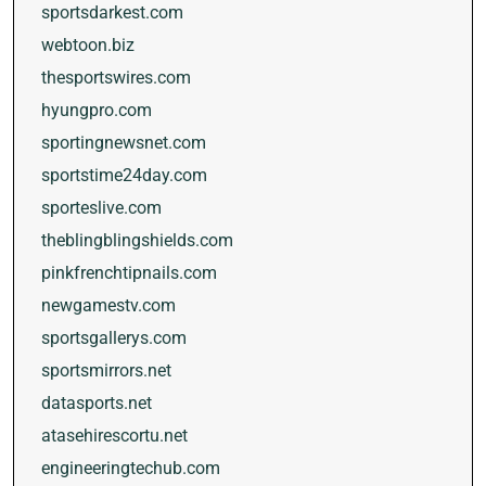
sportsdarkest.com
webtoon.biz
thesportswires.com
hyungpro.com
sportingnewsnet.com
sportstime24day.com
sporteslive.com
theblingblingshields.com
pinkfrenchtipnails.com
newgamestv.com
sportsgallerys.com
sportsmirrors.net
datasports.net
atasehirescortu.net
engineeringtechub.com