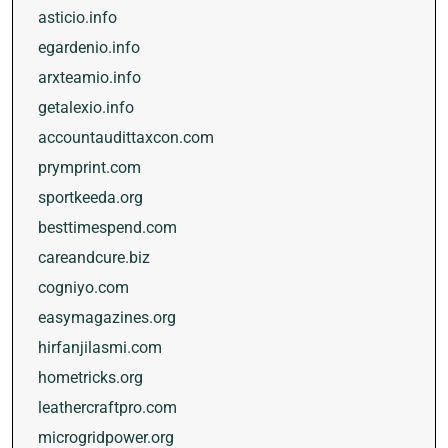
asticio.info
egardenio.info
arxteamio.info
getalexio.info
accountaudittaxcon.com
prymprint.com
sportkeeda.org
besttimespend.com
careandcure.biz
cogniyo.com
easymagazines.org
hirfanjilasmi.com
hometricks.org
leathercraftpro.com
microgridpower.org