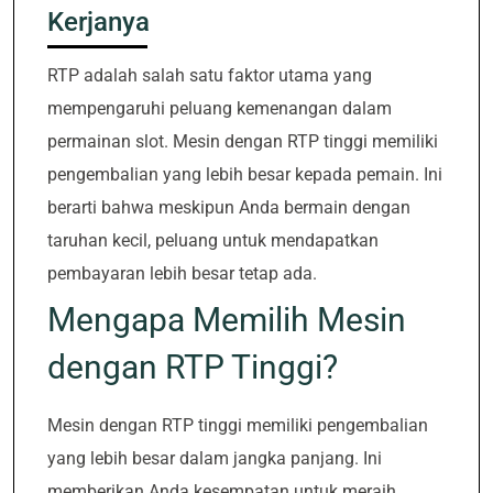
Kerjanya
RTP adalah salah satu faktor utama yang
mempengaruhi peluang kemenangan dalam
permainan slot. Mesin dengan RTP tinggi memiliki
pengembalian yang lebih besar kepada pemain. Ini
berarti bahwa meskipun Anda bermain dengan
taruhan kecil, peluang untuk mendapatkan
pembayaran lebih besar tetap ada.
Mengapa Memilih Mesin
dengan RTP Tinggi?
Mesin dengan RTP tinggi memiliki pengembalian
yang lebih besar dalam jangka panjang. Ini
memberikan Anda kesempatan untuk meraih