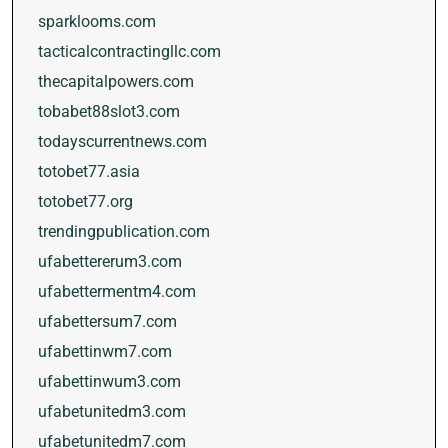
sparklooms.com
tacticalcontractingllc.com
thecapitalpowers.com
tobabet88slot3.com
todayscurrentnews.com
totobet77.asia
totobet77.org
trendingpublication.com
ufabettererum3.com
ufabettermentm4.com
ufabettersum7.com
ufabettinwm7.com
ufabettinwum3.com
ufabetunitedm3.com
ufabetunitedm7.com