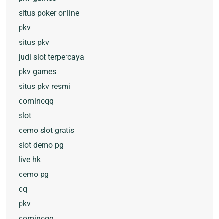
situs poker online
pkv
situs pkv
judi slot terpercaya
pkv games
situs pkv resmi
dominoqq
slot
demo slot gratis
slot demo pg
live hk
demo pg
qq
pkv
dominoqq