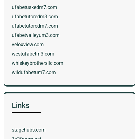
ufabetuskedm7.com
ufabetutoredm3.com
ufabetutoredm7.com
ufabetvalleyum3.com
veloxview.com
westufabetm3.com
whiskeybrothersllc.com
wildufabetum7.com
Links
stagehubs.com