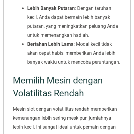
Lebih Banyak Putaran
: Dengan taruhan
kecil, Anda dapat bermain lebih banyak
putaran, yang meningkatkan peluang Anda
untuk memenangkan hadiah.
Bertahan Lebih Lama
: Modal kecil tidak
akan cepat habis, memberikan Anda lebih
banyak waktu untuk mencoba peruntungan.
Memilih Mesin dengan
Volatilitas Rendah
Mesin slot dengan volatilitas rendah memberikan
kemenangan lebih sering meskipun jumlahnya
lebih kecil. Ini sangat ideal untuk pemain dengan