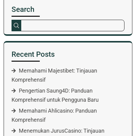
Search
Recent Posts
Memahami Majestibet: Tinjauan
Komprehensif
Pengertian Saung4D: Panduan
Komprehensif untuk Pengguna Baru
Memahami Ahlicasino: Panduan
Komprehensif
Menemukan JurusCasino: Tinjauan