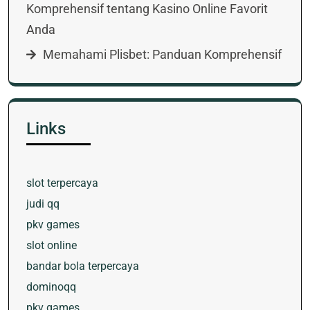
Komprehensif tentang Kasino Online Favorit
Anda
Memahami Plisbet: Panduan Komprehensif
Links
slot terpercaya
judi qq
pkv games
slot online
bandar bola terpercaya
dominoqq
pkv games