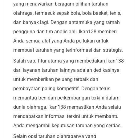
yang menawarkan beragam pilihan taruhan
olahraga, termasuk sepak bola, bola basket, tenis,
dan banyak lagi. Dengan antarmuka yang ramah
pengguna dan tim analis ahli, Ikan138 memberi
Anda semua alat yang Anda perlukan untuk
membuat taruhan yang terinformasi dan strategis.
Salah satu fitur utama yang membedakan Ikan138
dari layanan taruhan lainnya adalah dedikasinya
untuk memberikan peluang terbaik dan
pembayaran paling kompetitif. Dengan terus
memantau tren dan perkembangan terkini dalam
dunia olahraga, Ikan138 memastikan Anda selalu
mendapatkan informasi terkini untuk membantu
Anda mengambil keputusan taruhan yang cerdas.
Selain opsi taruhan olahraganya yang