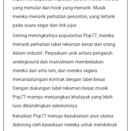
yang menular dan hook yang menarik. Musik
mereka menarik perhatian penonton, yang tertarik
pada suara segar dan lirik jujur.
Seiring meningkatnya popularitas Pop77, mereka
menarik perhatian label rekaman besar dan orang
dalam industri. Perpaduan unik antara pengaruh
underground dan mainstream membedakan
mereka dari artis lain, dan mereka segera
menandatangani kontrak dengan label besar.
Dengan dukungan label rekaman besar, musik
Pop77 mampu menjangkau khalayak yang lebih
luas dibandingkan sebelumnya.
Kenaikan Pop77 menuju kesuksesan arus utama
didorong oleh kesediaan mereka untuk mendobrak