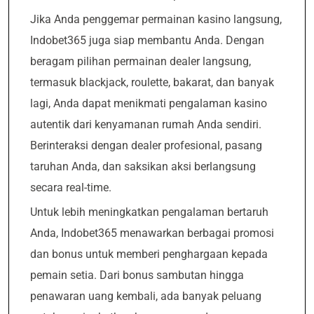
Jika Anda penggemar permainan kasino langsung,
Indobet365 juga siap membantu Anda. Dengan
beragam pilihan permainan dealer langsung,
termasuk blackjack, roulette, bakarat, dan banyak
lagi, Anda dapat menikmati pengalaman kasino
autentik dari kenyamanan rumah Anda sendiri.
Berinteraksi dengan dealer profesional, pasang
taruhan Anda, dan saksikan aksi berlangsung
secara real-time.
Untuk lebih meningkatkan pengalaman bertaruh
Anda, Indobet365 menawarkan berbagai promosi
dan bonus untuk memberi penghargaan kepada
pemain setia. Dari bonus sambutan hingga
penawaran uang kembali, ada banyak peluang