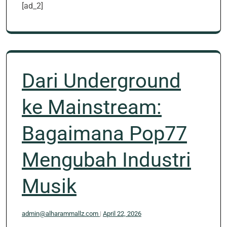
[ad_2]
Dari Underground
ke Mainstream:
Bagaimana Pop77
Mengubah Industri
Musik
admin@alharammallz.com
|
April 22, 2026