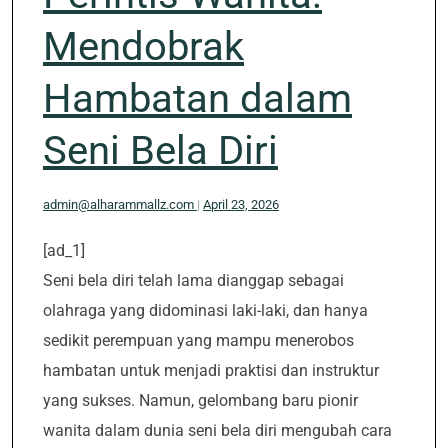
Mendobrak
Hambatan dalam
Seni Bela Diri
admin@alharammallz.com
|
April 23, 2026
[ad_1]
Seni bela diri telah lama dianggap sebagai
olahraga yang didominasi laki-laki, dan hanya
sedikit perempuan yang mampu menerobos
hambatan untuk menjadi praktisi dan instruktur
yang sukses. Namun, gelombang baru pionir
wanita dalam dunia seni bela diri mengubah cara