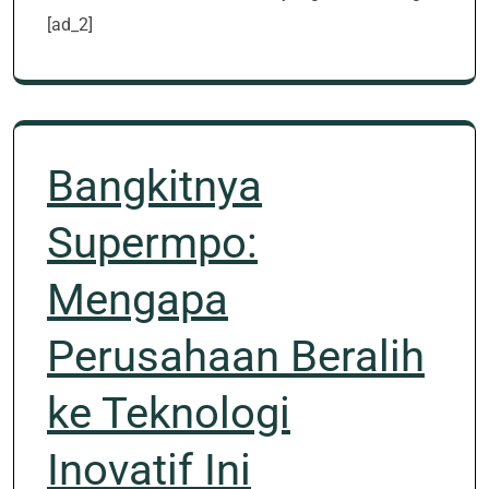
[ad_2]
Bangkitnya
Supermpo:
Mengapa
Perusahaan Beralih
ke Teknologi
Inovatif Ini