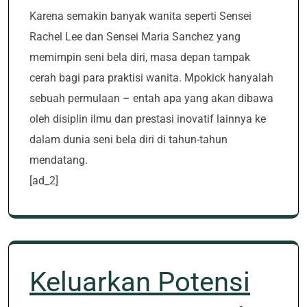
Karena semakin banyak wanita seperti Sensei
Rachel Lee dan Sensei Maria Sanchez yang
memimpin seni bela diri, masa depan tampak
cerah bagi para praktisi wanita. Mpokick hanyalah
sebuah permulaan – entah apa yang akan dibawa
oleh disiplin ilmu dan prestasi inovatif lainnya ke
dalam dunia seni bela diri di tahun-tahun
mendatang.
[ad_2]
Keluarkan Potensi