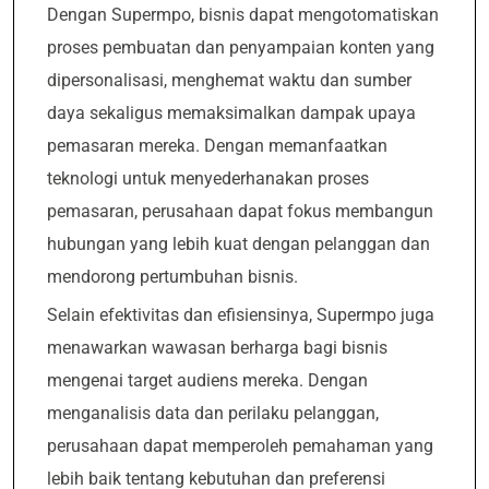
Dengan Supermpo, bisnis dapat mengotomatiskan
proses pembuatan dan penyampaian konten yang
dipersonalisasi, menghemat waktu dan sumber
daya sekaligus memaksimalkan dampak upaya
pemasaran mereka. Dengan memanfaatkan
teknologi untuk menyederhanakan proses
pemasaran, perusahaan dapat fokus membangun
hubungan yang lebih kuat dengan pelanggan dan
mendorong pertumbuhan bisnis.
Selain efektivitas dan efisiensinya, Supermpo juga
menawarkan wawasan berharga bagi bisnis
mengenai target audiens mereka. Dengan
menganalisis data dan perilaku pelanggan,
perusahaan dapat memperoleh pemahaman yang
lebih baik tentang kebutuhan dan preferensi