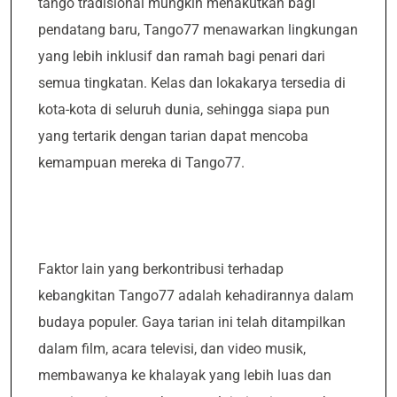
tango tradisional mungkin menakutkan bagi
pendatang baru, Tango77 menawarkan lingkungan
yang lebih inklusif dan ramah bagi penari dari
semua tingkatan. Kelas dan lokakarya tersedia di
kota-kota di seluruh dunia, sehingga siapa pun
yang tertarik dengan tarian dapat mencoba
kemampuan mereka di Tango77.
Faktor lain yang berkontribusi terhadap
kebangkitan Tango77 adalah kehadirannya dalam
budaya populer. Gaya tarian ini telah ditampilkan
dalam film, acara televisi, dan video musik,
membawanya ke khalayak yang lebih luas dan