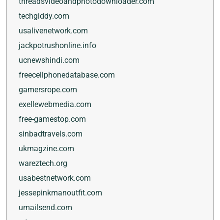
threadsvideoandphotodownloader.com
techgiddy.com
usalivenetwork.com
jackpotrushonline.info
ucnewshindi.com
freecellphonedatabase.com
gamersrope.com
exellewebmedia.com
free-gamestop.com
sinbadtravels.com
ukmagzine.com
wareztech.org
usabestnetwork.com
jessepinkmanoutfit.com
umailsend.com