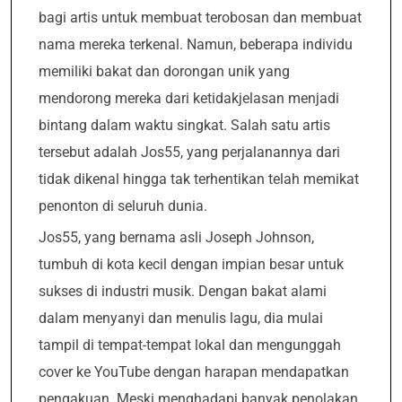
bagi artis untuk membuat terobosan dan membuat
nama mereka terkenal. Namun, beberapa individu
memiliki bakat dan dorongan unik yang
mendorong mereka dari ketidakjelasan menjadi
bintang dalam waktu singkat. Salah satu artis
tersebut adalah Jos55, yang perjalanannya dari
tidak dikenal hingga tak terhentikan telah memikat
penonton di seluruh dunia.
Jos55, yang bernama asli Joseph Johnson,
tumbuh di kota kecil dengan impian besar untuk
sukses di industri musik. Dengan bakat alami
dalam menyanyi dan menulis lagu, dia mulai
tampil di tempat-tempat lokal dan mengunggah
cover ke YouTube dengan harapan mendapatkan
pengakuan. Meski menghadapi banyak penolakan