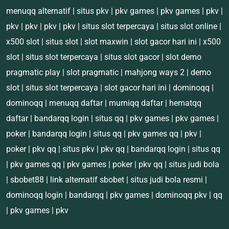
menuqq alternatif
|
situs pkv
|
pkv games
|
pkv games
|
pkv
|
pkv
|
pkv
|
pkv
|
pkv
|
situs slot terpercaya
|
situs slot online
|
x500 slot
|
situs slot
|
slot maxwin
|
slot gacor hari ini
|
x500
slot
|
situs slot terpercaya
|
situs slot gacor
|
slot demo
pragmatic play
|
slot pragmatic
|
mahjong ways 2
|
demo
slot
|
situs slot terpercaya
|
slot gacor hari ini
|
dominoqq
|
dominoqq
|
menuqq daftar
|
murniqq daftar
|
hematqq
daftar
|
bandarqq login
|
situs qq
|
pkv games
|
pkv games
|
poker
|
bandarqq login
|
situs qq
|
pkv games qq
|
pkv
|
poker
|
pkv qq
|
situs pkv
|
pkv qq
|
bandarqq login
|
situs qq
|
pkv games qq
|
pkv games
|
poker
|
pkv qq
|
situs judi bola
|
sbobet88
|
link alternatif sbobet
|
situs judi bola resmi
|
dominoqq login
|
bandarqq
|
pkv games
|
dominoqq pkv
|
qq
|
pkv games
|
pkv