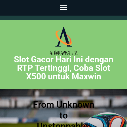
Skip
to
content
(Press
Enter)
Slot Gacor Hari Ini dengan
RTP Tertinggi, Coba Slot
X500 untuk Maxwin
From Unknown
to
Unstoppable: