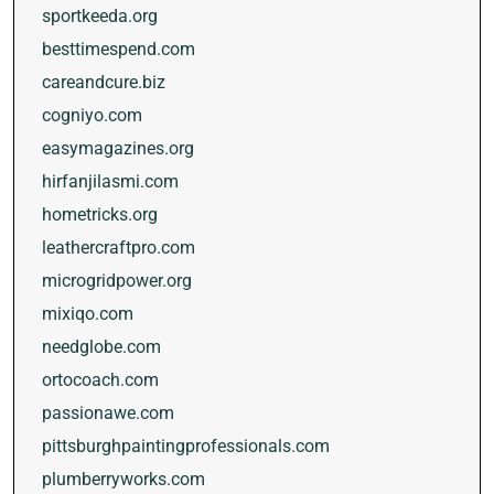
sportkeeda.org
besttimespend.com
careandcure.biz
cogniyo.com
easymagazines.org
hirfanjilasmi.com
hometricks.org
leathercraftpro.com
microgridpower.org
mixiqo.com
needglobe.com
ortocoach.com
passionawe.com
pittsburghpaintingprofessionals.com
plumberryworks.com