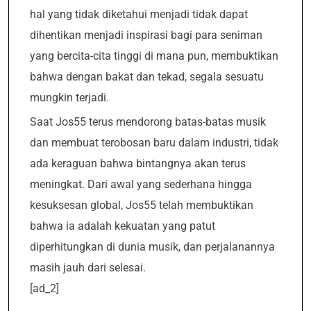
hal yang tidak diketahui menjadi tidak dapat
dihentikan menjadi inspirasi bagi para seniman
yang bercita-cita tinggi di mana pun, membuktikan
bahwa dengan bakat dan tekad, segala sesuatu
mungkin terjadi.
Saat Jos55 terus mendorong batas-batas musik
dan membuat terobosan baru dalam industri, tidak
ada keraguan bahwa bintangnya akan terus
meningkat. Dari awal yang sederhana hingga
kesuksesan global, Jos55 telah membuktikan
bahwa ia adalah kekuatan yang patut
diperhitungkan di dunia musik, dan perjalanannya
masih jauh dari selesai.
[ad_2]