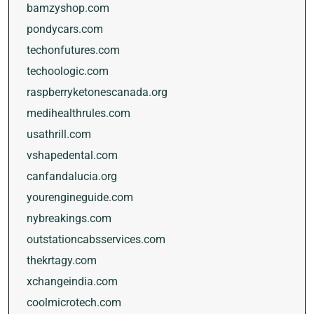
bamzyshop.com
pondycars.com
techonfutures.com
techoologic.com
raspberryketonescanada.org
medihealthrules.com
usathrill.com
vshapedental.com
canfandalucia.org
yourengineguide.com
nybreakings.com
outstationcabsservices.com
thekrtagy.com
xchangeindia.com
coolmicrotech.com