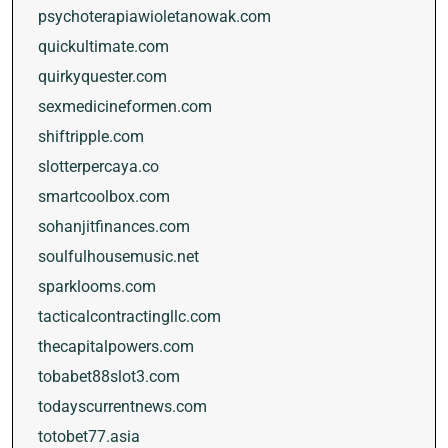
psychoterapiawioletanowak.com
quickultimate.com
quirkyquester.com
sexmedicineformen.com
shiftripple.com
slotterpercaya.co
smartcoolbox.com
sohanjitfinances.com
soulfulhousemusic.net
sparklooms.com
tacticalcontractingllc.com
thecapitalpowers.com
tobabet88slot3.com
todayscurrentnews.com
totobet77.asia