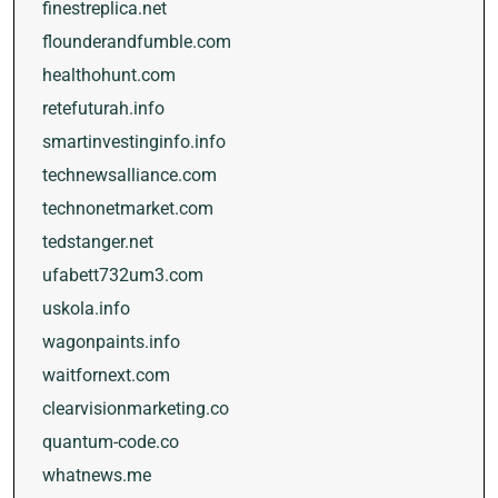
finestreplica.net
flounderandfumble.com
healthohunt.com
retefuturah.info
smartinvestinginfo.info
technewsalliance.com
technonetmarket.com
tedstanger.net
ufabett732um3.com
uskola.info
wagonpaints.info
waitfornext.com
clearvisionmarketing.co
quantum-code.co
whatnews.me