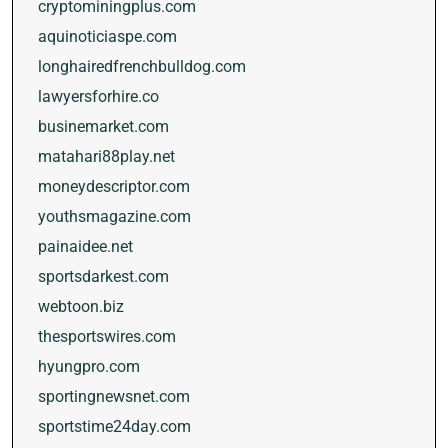
cryptominingplus.com
aquinoticiaspe.com
longhairedfrenchbulldog.com
lawyersforhire.co
businemarket.com
matahari88play.net
moneydescriptor.com
youthsmagazine.com
painaidee.net
sportsdarkest.com
webtoon.biz
thesportswires.com
hyungpro.com
sportingnewsnet.com
sportstime24day.com