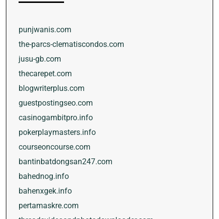
punjwanis.com
the-parcs-clematiscondos.com
jusu-gb.com
thecarepet.com
blogwriterplus.com
guestpostingseo.com
casinogambitpro.info
pokerplaymasters.info
courseoncourse.com
bantinbatdongsan247.com
bahednog.info
bahenxgek.info
pertamaskre.com