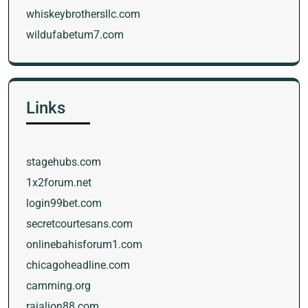
whiskeybrothersllc.com
wildufabetum7.com
Links
stagehubs.com
1x2forum.net
login99bet.com
secretcourtesans.com
onlinebahisforum1.com
chicagoheadline.com
camming.org
rajalion88.com