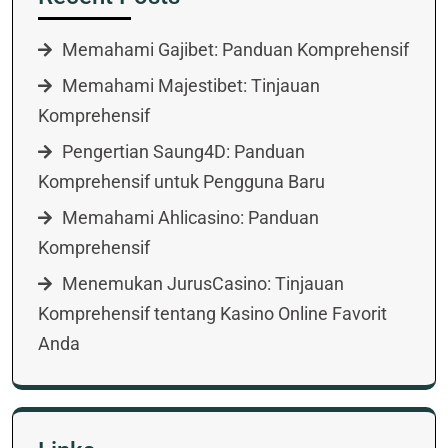
Memahami Gajibet: Panduan Komprehensif
Memahami Majestibet: Tinjauan
Komprehensif
Pengertian Saung4D: Panduan
Komprehensif untuk Pengguna Baru
Memahami Ahlicasino: Panduan
Komprehensif
Menemukan JurusCasino: Tinjauan
Komprehensif tentang Kasino Online Favorit
Anda