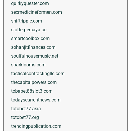
quirkyquester.com
sexmedicineformen.com
shiftripple.com
slotterpercaya.co
smartcoolbox.com
sohanjitfinances.com
soulfulhousemusic.net
sparklooms.com
tacticalcontractingllc.com
thecapitalpowers.com
tobabet88slot3.com
todayscurrentnews.com
totobet77.asia
totobet77.org
trendingpublication.com