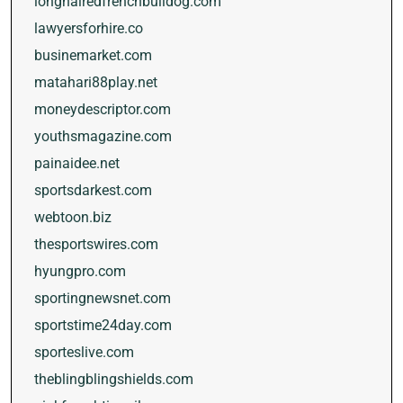
longhairedfrenchbulldog.com
lawyersforhire.co
businemarket.com
matahari88play.net
moneydescriptor.com
youthsmagazine.com
painaidee.net
sportsdarkest.com
webtoon.biz
thesportswires.com
hyungpro.com
sportingnewsnet.com
sportstime24day.com
sporteslive.com
theblingblingshields.com