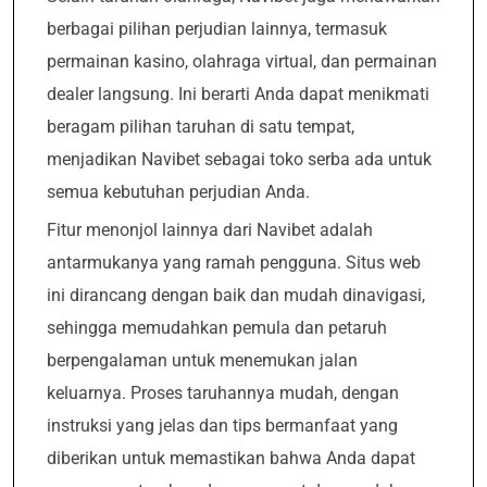
berbagai pilihan perjudian lainnya, termasuk
permainan kasino, olahraga virtual, dan permainan
dealer langsung. Ini berarti Anda dapat menikmati
beragam pilihan taruhan di satu tempat,
menjadikan Navibet sebagai toko serba ada untuk
semua kebutuhan perjudian Anda.
Fitur menonjol lainnya dari Navibet adalah
antarmukanya yang ramah pengguna. Situs web
ini dirancang dengan baik dan mudah dinavigasi,
sehingga memudahkan pemula dan petaruh
berpengalaman untuk menemukan jalan
keluarnya. Proses taruhannya mudah, dengan
instruksi yang jelas dan tips bermanfaat yang
diberikan untuk memastikan bahwa Anda dapat