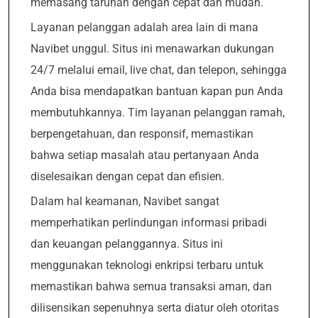
memasang taruhan dengan cepat dan mudah.
Layanan pelanggan adalah area lain di mana
Navibet unggul. Situs ini menawarkan dukungan
24/7 melalui email, live chat, dan telepon, sehingga
Anda bisa mendapatkan bantuan kapan pun Anda
membutuhkannya. Tim layanan pelanggan ramah,
berpengetahuan, dan responsif, memastikan
bahwa setiap masalah atau pertanyaan Anda
diselesaikan dengan cepat dan efisien.
Dalam hal keamanan, Navibet sangat
memperhatikan perlindungan informasi pribadi
dan keuangan pelanggannya. Situs ini
menggunakan teknologi enkripsi terbaru untuk
memastikan bahwa semua transaksi aman, dan
dilisensikan sepenuhnya serta diatur oleh otoritas