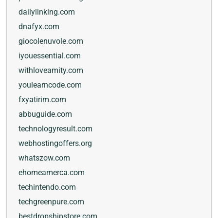
dailylinking.com
dnafyx.com
giocolenuvole.com
iyouessential.com
withloveamity.com
youlearncode.com
fxyatirim.com
abbuguide.com
technologyresult.com
webhostingoffers.org
whatszow.com
ehomeamerca.com
techintendo.com
techgreenpure.com
bestdropshipstore.com