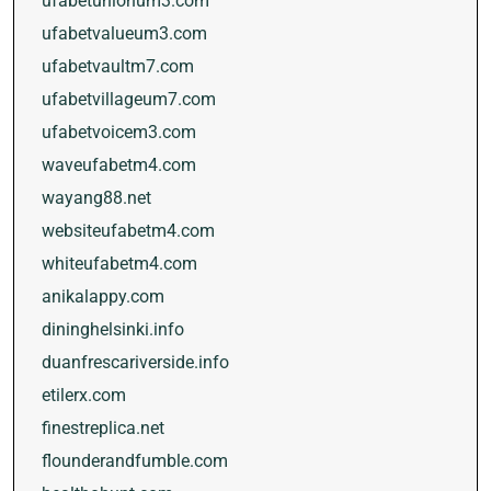
ufabetunionum3.com
ufabetvalueum3.com
ufabetvaultm7.com
ufabetvillageum7.com
ufabetvoicem3.com
waveufabetm4.com
wayang88.net
websiteufabetm4.com
whiteufabetm4.com
anikalappy.com
dininghelsinki.info
duanfrescariverside.info
etilerx.com
finestreplica.net
flounderandfumble.com