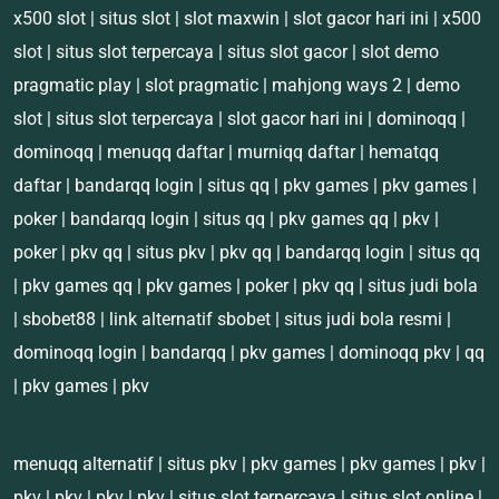
x500 slot
|
situs slot
|
slot maxwin
|
slot gacor hari ini
|
x500
slot
|
situs slot terpercaya
|
situs slot gacor
|
slot demo
pragmatic play
|
slot pragmatic
|
mahjong ways 2
|
demo
slot
|
situs slot terpercaya
|
slot gacor hari ini
|
dominoqq
|
dominoqq
|
menuqq daftar
|
murniqq daftar
|
hematqq
daftar
|
bandarqq login
|
situs qq
|
pkv games
|
pkv games
|
poker
|
bandarqq login
|
situs qq
|
pkv games qq
|
pkv
|
poker
|
pkv qq
|
situs pkv
|
pkv qq
|
bandarqq login
|
situs qq
|
pkv games qq
|
pkv games
|
poker
|
pkv qq
|
situs judi bola
|
sbobet88
|
link alternatif sbobet
|
situs judi bola resmi
|
dominoqq login
|
bandarqq
|
pkv games
|
dominoqq pkv
|
qq
|
pkv games
|
pkv
menuqq alternatif
|
situs pkv
|
pkv games
|
pkv games
|
pkv
|
pkv
|
pkv
|
pkv
|
pkv
|
situs slot terpercaya
|
situs slot online
|