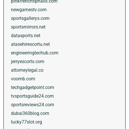
pinkfrenchtipnails.com
newgamestv.com
sportsgallerys.com
sportsmirrors.net
datasports.net
atasehirescortu.net
engineeringtechub.com
jerryescorts.com
attorneylegal.co
voomb.com
techgadgetpoint.com
tvsportsguide24.com
sportsreviews24.com
dubai360blog.com
lucky77slot.org