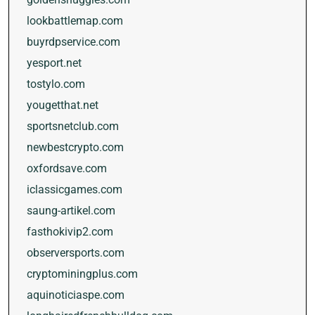
lookbattlemap.com
buyrdpservice.com
yesport.net
tostylo.com
yougetthat.net
sportsnetclub.com
newbestcrypto.com
oxfordsave.com
iclassicgames.com
saung-artikel.com
fasthokivip2.com
observersports.com
cryptominingplus.com
aquinoticiaspe.com