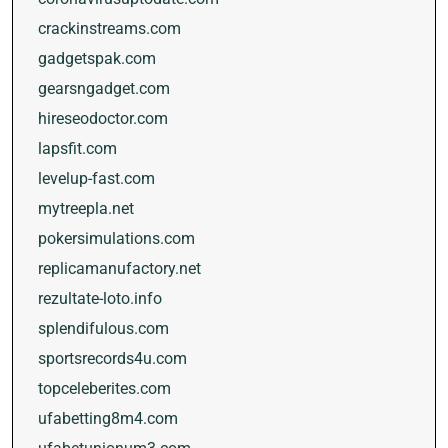
crackinstreams.com
gadgetspak.com
gearsngadget.com
hireseodoctor.com
lapsfit.com
levelup-fast.com
mytreepla.net
pokersimulations.com
replicamanufactory.net
rezultate-loto.info
splendifulous.com
sportsrecords4u.com
topceleberites.com
ufabetting8m4.com