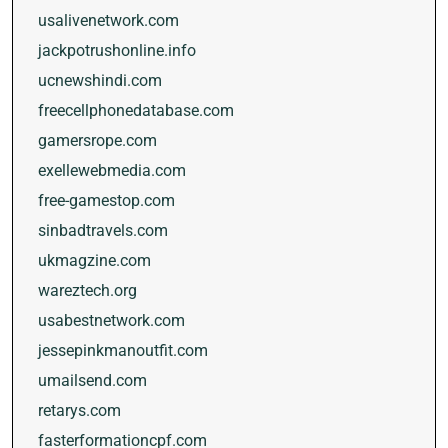
usalivenetwork.com
jackpotrushonline.info
ucnewshindi.com
freecellphonedatabase.com
gamersrope.com
exellewebmedia.com
free-gamestop.com
sinbadtravels.com
ukmagzine.com
wareztech.org
usabestnetwork.com
jessepinkmanoutfit.com
umailsend.com
retarys.com
fasterformationcpf.com