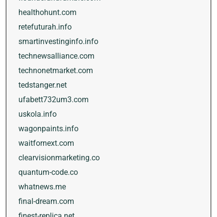
healthohunt.com
retefuturah.info
smartinvestinginfo.info
technewsalliance.com
technonetmarket.com
tedstanger.net
ufabett732um3.com
uskola.info
wagonpaints.info
waitfornext.com
clearvisionmarketing.co
quantum-code.co
whatnews.me
final-dream.com
finest-replica.net