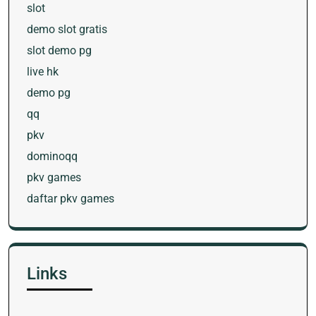
slot
demo slot gratis
slot demo pg
live hk
demo pg
qq
pkv
dominoqq
pkv games
daftar pkv games
Links