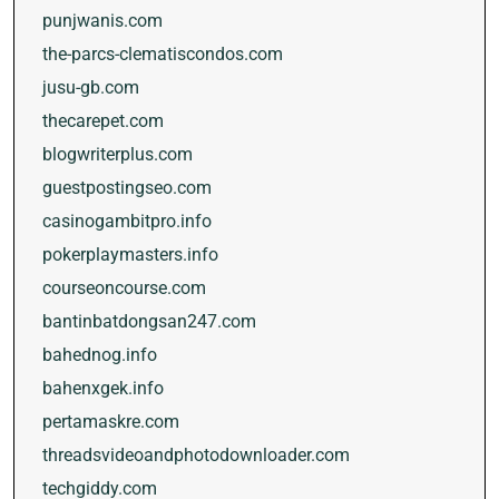
punjwanis.com
the-parcs-clematiscondos.com
jusu-gb.com
thecarepet.com
blogwriterplus.com
guestpostingseo.com
casinogambitpro.info
pokerplaymasters.info
courseoncourse.com
bantinbatdongsan247.com
bahednog.info
bahenxgek.info
pertamaskre.com
threadsvideoandphotodownloader.com
techgiddy.com