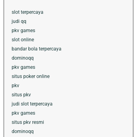
slot terpercaya
judi qq
pkv games
slot online
bandar bola terpercaya
dominoqq
pkv games
situs poker online
pkv
situs pkv
judi slot terpercaya
pkv games
situs pkv resmi
dominoqq