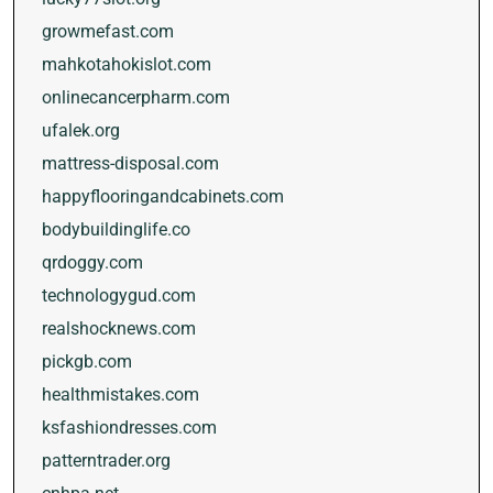
growmefast.com
mahkotahokislot.com
onlinecancerpharm.com
ufalek.org
mattress-disposal.com
happyflooringandcabinets.com
bodybuildinglife.co
qrdoggy.com
technologygud.com
realshocknews.com
pickgb.com
healthmistakes.com
ksfashiondresses.com
patterntrader.org