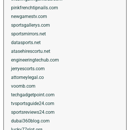
pinkfrenchtipnails.com
newgamestv.com
sportsgallerys.com
sportsmirrors.net
datasports.net
atasehirescortu.net
engineeringtechub.com
jerryescorts.com
attorneylegal.co
voomb.com
techgadgetpoint.com
tvsportsguide24.com
sportsreviews24.com
dubai360blog.com
lucky77slot.org