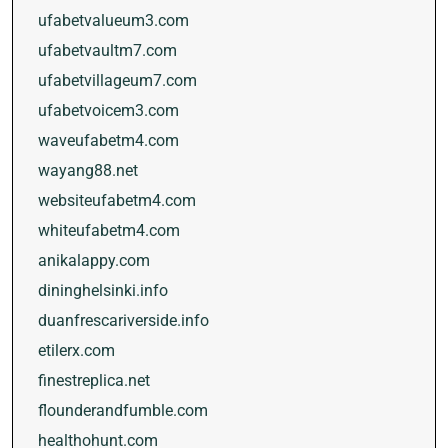
ufabetvalueum3.com
ufabetvaultm7.com
ufabetvillageum7.com
ufabetvoicem3.com
waveufabetm4.com
wayang88.net
websiteufabetm4.com
whiteufabetm4.com
anikalappy.com
dininghelsinki.info
duanfrescariverside.info
etilerx.com
finestreplica.net
flounderandfumble.com
healthohunt.com