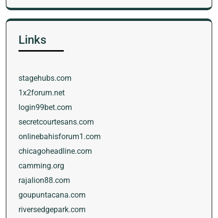
Links
stagehubs.com
1x2forum.net
login99bet.com
secretcourtesans.com
onlinebahisforum1.com
chicagoheadline.com
camming.org
rajalion88.com
goupuntacana.com
riversedgepark.com