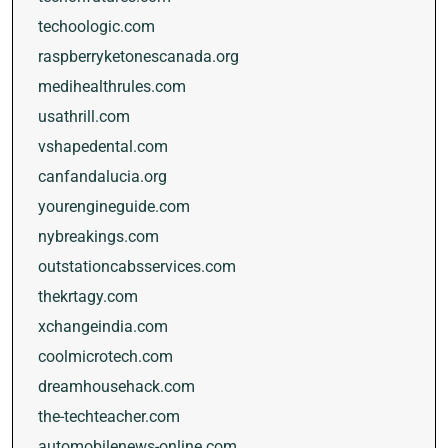
techoologic.com
raspberryketonescanada.org
medihealthrules.com
usathrill.com
vshapedental.com
canfandalucia.org
yourengineguide.com
nybreakings.com
outstationcabsservices.com
thekrtagy.com
xchangeindia.com
coolmicrotech.com
dreamhousehack.com
the-techteacher.com
automobilenews-online.com