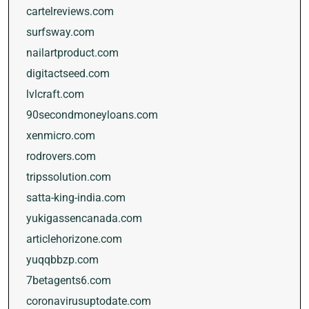
cartelreviews.com
surfsway.com
nailartproduct.com
digitactseed.com
lvlcraft.com
90secondmoneyloans.com
xenmicro.com
rodrovers.com
tripssolution.com
satta-king-india.com
yukigassencanada.com
articlehorizone.com
yuqqbbzp.com
7betagents6.com
coronavirusuptodate.com