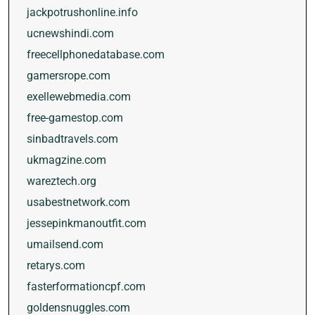
jackpotrushonline.info
ucnewshindi.com
freecellphonedatabase.com
gamersrope.com
exellewebmedia.com
free-gamestop.com
sinbadtravels.com
ukmagzine.com
wareztech.org
usabestnetwork.com
jessepinkmanoutfit.com
umailsend.com
retarys.com
fasterformationcpf.com
goldensnuggles.com