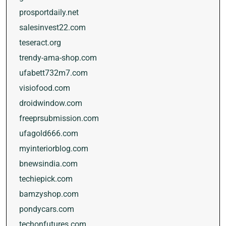
prosportdaily.net
salesinvest22.com
teseract.org
trendy-ama-shop.com
ufabett732m7.com
visiofood.com
droidwindow.com
freeprsubmission.com
ufagold666.com
myinteriorblog.com
bnewsindia.com
techiepick.com
bamzyshop.com
pondycars.com
techonfutures.com