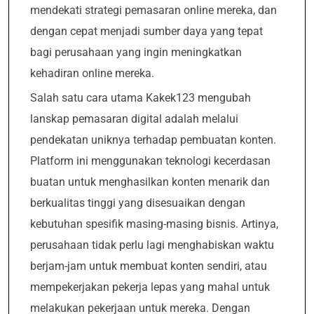
mendekati strategi pemasaran online mereka, dan
dengan cepat menjadi sumber daya yang tepat
bagi perusahaan yang ingin meningkatkan
kehadiran online mereka.
Salah satu cara utama Kakek123 mengubah
lanskap pemasaran digital adalah melalui
pendekatan uniknya terhadap pembuatan konten.
Platform ini menggunakan teknologi kecerdasan
buatan untuk menghasilkan konten menarik dan
berkualitas tinggi yang disesuaikan dengan
kebutuhan spesifik masing-masing bisnis. Artinya,
perusahaan tidak perlu lagi menghabiskan waktu
berjam-jam untuk membuat konten sendiri, atau
mempekerjakan pekerja lepas yang mahal untuk
melakukan pekerjaan untuk mereka. Dengan