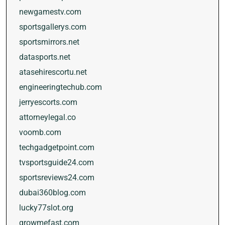
newgamestv.com
sportsgallerys.com
sportsmirrors.net
datasports.net
atasehirescortu.net
engineeringtechub.com
jerryescorts.com
attorneylegal.co
voomb.com
techgadgetpoint.com
tvsportsguide24.com
sportsreviews24.com
dubai360blog.com
lucky77slot.org
growmefast.com