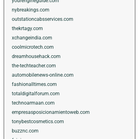
yourengineguide.com
nybreakings.com
outstationcabsservices.com
thekrtagy.com
xchangeindia.com
coolmicrotech.com
dreamhousehack.com
the-techteacher.com
automobilenews-online.com
fashionalltimes.com
totaldigitalforum.com
technoarmaan.com
empresasposicionamientoweb.com
tonybestcosmetics.com
buzznc.com