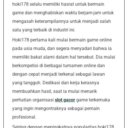
hoki178 selalu memiliki hasrat untuk bermain
game dan menghabiskan waktu berjam-jam untuk
mengasah keterampilannya untuk menjadi salah
satu yang terbaik di industri ini.
Hoki178 pertama kali mulai bermain game online
pada usia muda, dan segera menyadari bahwa ia
memiliki bakat alami dalam hal tersebut. Dia mulai
berkompetisi di berbagai turnamen online dan
dengan cepat menjadi terkenal sebagai lawan
yang tangguh. Dedikasi dan kerja kerasnya
membuahkan hasil, saat ia mulai menarik
perhatian organisasi
slot gacor
game terkemuka
yang ingin mengontraknya sebagai pemain
profesional.
Seiring dengan meningkatnya popularitas hoki178,