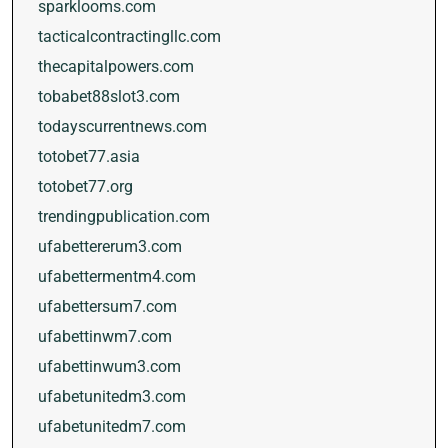
sparklooms.com
tacticalcontractingllc.com
thecapitalpowers.com
tobabet88slot3.com
todayscurrentnews.com
totobet77.asia
totobet77.org
trendingpublication.com
ufabettererum3.com
ufabettermentm4.com
ufabettersum7.com
ufabettinwm7.com
ufabettinwum3.com
ufabetunitedm3.com
ufabetunitedm7.com