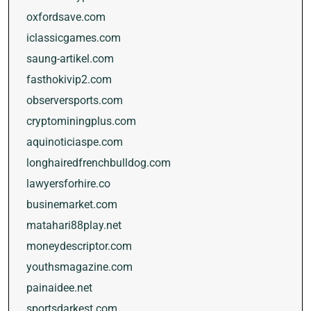
oxfordsave.com
iclassicgames.com
saung-artikel.com
fasthokivip2.com
observersports.com
cryptominingplus.com
aquinoticiaspe.com
longhairedfrenchbulldog.com
lawyersforhire.co
businemarket.com
matahari88play.net
moneydescriptor.com
youthsmagazine.com
painaidee.net
sportsdarkest.com