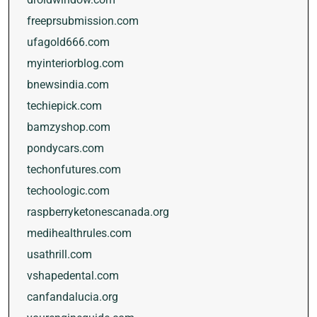
freeprsubmission.com
ufagold666.com
myinteriorblog.com
bnewsindia.com
techiepick.com
bamzyshop.com
pondycars.com
techonfutures.com
techoologic.com
raspberryketonescanada.org
medihealthrules.com
usathrill.com
vshapedental.com
canfandalucia.org