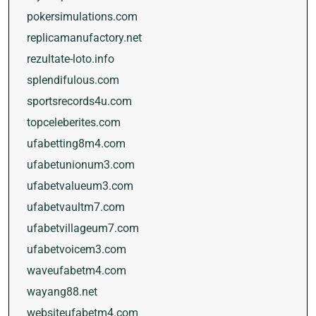
pokersimulations.com
replicamanufactory.net
rezultate-loto.info
splendifulous.com
sportsrecords4u.com
topceleberites.com
ufabetting8m4.com
ufabetunionum3.com
ufabetvalueum3.com
ufabetvaultm7.com
ufabetvillageum7.com
ufabetvoicem3.com
waveufabetm4.com
wayang88.net
websiteufabetm4.com