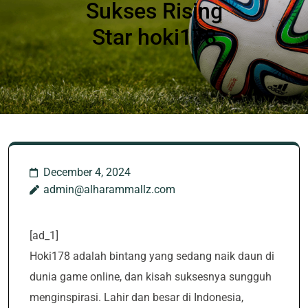
Sukses Rising
Star hoki178
December 4, 2024
admin@alharammallz.com
[ad_1]
Hoki178 adalah bintang yang sedang naik daun di
dunia game online, dan kisah suksesnya sungguh
menginspirasi. Lahir dan besar di Indonesia,