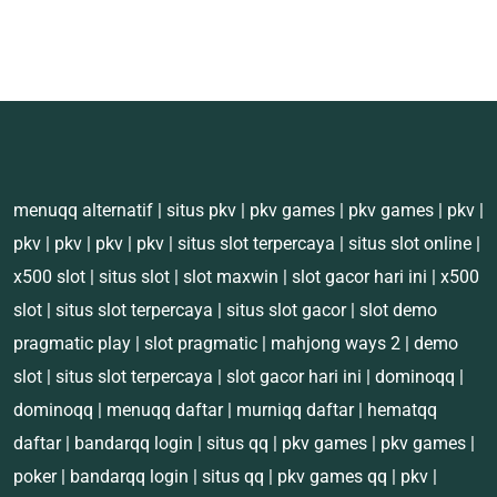
menuqq alternatif
|
situs pkv
|
pkv games
|
pkv games
|
pkv
|
pkv
|
pkv
|
pkv
|
pkv
|
situs slot terpercaya
|
situs slot online
|
x500 slot
|
situs slot
|
slot maxwin
|
slot gacor hari ini
|
x500
slot
|
situs slot terpercaya
|
situs slot gacor
|
slot demo
pragmatic play
|
slot pragmatic
|
mahjong ways 2
|
demo
slot
|
situs slot terpercaya
|
slot gacor hari ini
|
dominoqq
|
dominoqq
|
menuqq daftar
|
murniqq daftar
|
hematqq
daftar
|
bandarqq login
|
situs qq
|
pkv games
|
pkv games
|
poker
|
bandarqq login
|
situs qq
|
pkv games qq
|
pkv
|