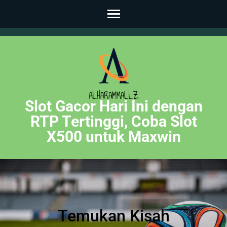
Skip
to
content
(Press
Enter)
Slot Gacor Hari Ini dengan
RTP Tertinggi, Coba Slot
X500 untuk Maxwin
Temukan Kisah