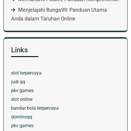
Menjelajahi Bunga99: Panduan Utama
Anda dalam Taruhan Online
Links
slot terpercaya
judi qq
pkv games
slot online
bandar bola terpercaya
dominoqq
pkv games