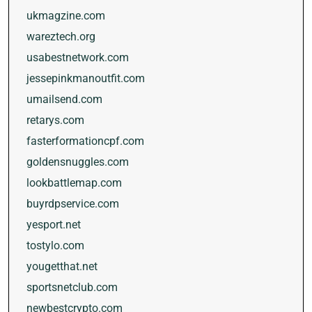
ukmagzine.com
wareztech.org
usabestnetwork.com
jessepinkmanoutfit.com
umailsend.com
retarys.com
fasterformationcpf.com
goldensnuggles.com
lookbattlemap.com
buyrdpservice.com
yesport.net
tostylo.com
yougetthat.net
sportsnetclub.com
newbestcrypto.com