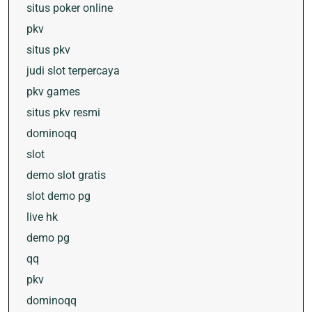
situs poker online
pkv
situs pkv
judi slot terpercaya
pkv games
situs pkv resmi
dominoqq
slot
demo slot gratis
slot demo pg
live hk
demo pg
qq
pkv
dominoqq