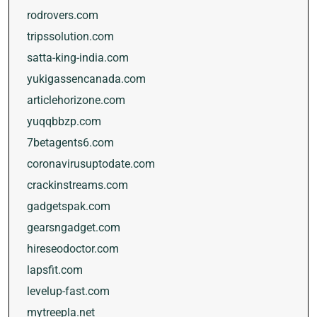
rodrovers.com
tripssolution.com
satta-king-india.com
yukigassencanada.com
articlehorizone.com
yuqqbbzp.com
7betagents6.com
coronavirusuptodate.com
crackinstreams.com
gadgetspak.com
gearsngadget.com
hireseodoctor.com
lapsfit.com
levelup-fast.com
mytreepla.net