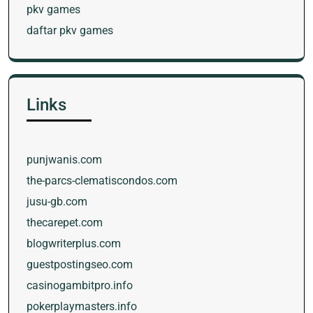
pkv games
daftar pkv games
Links
punjwanis.com
the-parcs-clematiscondos.com
jusu-gb.com
thecarepet.com
blogwriterplus.com
guestpostingseo.com
casinogambitpro.info
pokerplaymasters.info