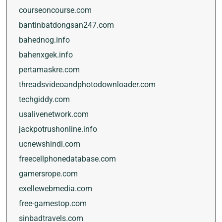
courseoncourse.com
bantinbatdongsan247.com
bahednog.info
bahenxgek.info
pertamaskre.com
threadsvideoandphotodownloader.com
techgiddy.com
usalivenetwork.com
jackpotrushonline.info
ucnewshindi.com
freecellphonedatabase.com
gamersrope.com
exellewebmedia.com
free-gamestop.com
sinbadtravels.com