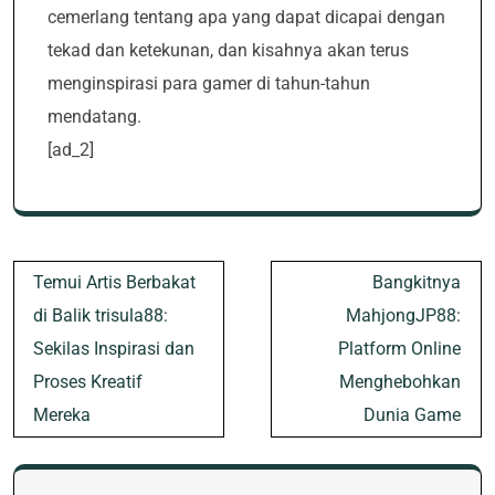
cemerlang tentang apa yang dapat dicapai dengan
tekad dan ketekunan, dan kisahnya akan terus
menginspirasi para gamer di tahun-tahun
mendatang.
[ad_2]
Post
Temui Artis Berbakat
Bangkitnya
navigation
di Balik trisula88:
MahjongJP88:
Sekilas Inspirasi dan
Platform Online
Proses Kreatif
Menghebohkan
Mereka
Dunia Game