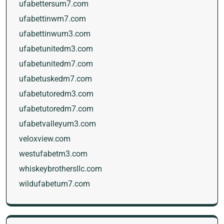
ufabettersum7.com
ufabettinwm7.com
ufabettinwum3.com
ufabetunitedm3.com
ufabetunitedm7.com
ufabetuskedm7.com
ufabetutoredm3.com
ufabetutoredm7.com
ufabetvalleyum3.com
veloxview.com
westufabetm3.com
whiskeybrothersllc.com
wildufabetum7.com