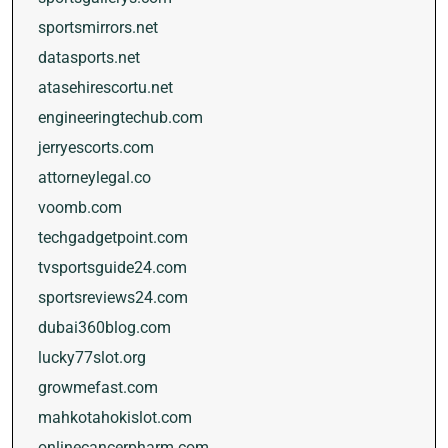
sportsmirrors.net
datasports.net
atasehirescortu.net
engineeringtechub.com
jerryescorts.com
attorneylegal.co
voomb.com
techgadgetpoint.com
tvsportsguide24.com
sportsreviews24.com
dubai360blog.com
lucky77slot.org
growmefast.com
mahkotahokislot.com
onlinecancerpharm.com