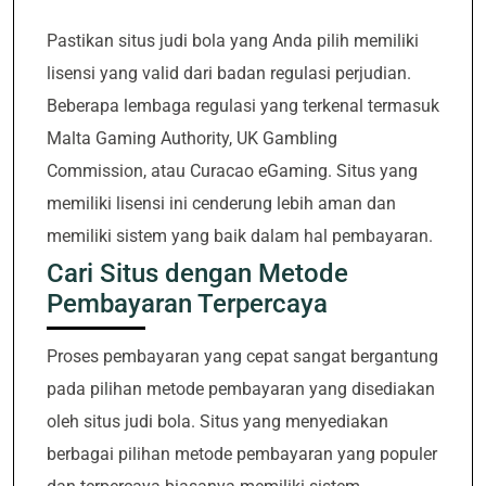
Pastikan situs judi bola yang Anda pilih memiliki
lisensi yang valid dari badan regulasi perjudian.
Beberapa lembaga regulasi yang terkenal termasuk
Malta Gaming Authority, UK Gambling
Commission, atau Curacao eGaming. Situs yang
memiliki lisensi ini cenderung lebih aman dan
memiliki sistem yang baik dalam hal pembayaran.
Cari Situs dengan Metode
Pembayaran Terpercaya
Proses pembayaran yang cepat sangat bergantung
pada pilihan metode pembayaran yang disediakan
oleh situs judi bola. Situs yang menyediakan
berbagai pilihan metode pembayaran yang populer