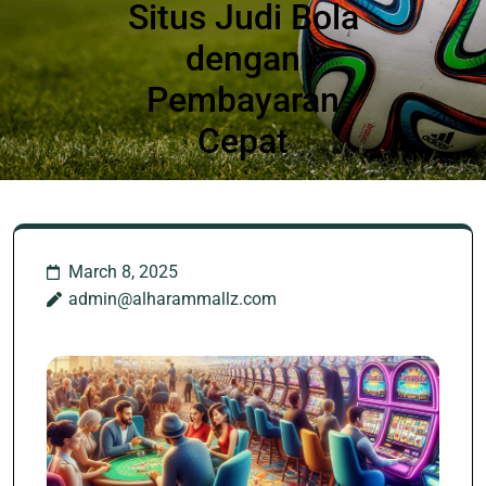
Situs Judi Bola
dengan
Pembayaran
Cepat
March 8, 2025
admin@alharammallz.com