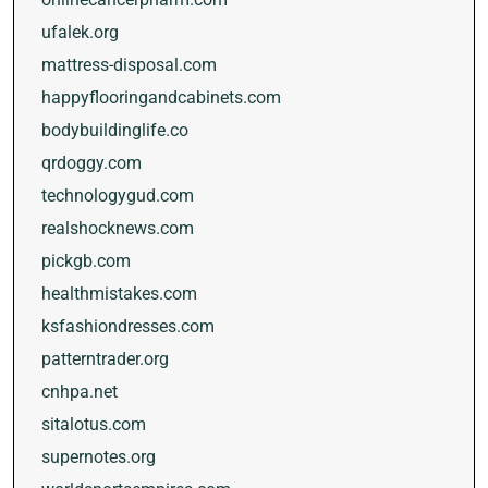
ufalek.org
mattress-disposal.com
happyflooringandcabinets.com
bodybuildinglife.co
qrdoggy.com
technologygud.com
realshocknews.com
pickgb.com
healthmistakes.com
ksfashiondresses.com
patterntrader.org
cnhpa.net
sitalotus.com
supernotes.org