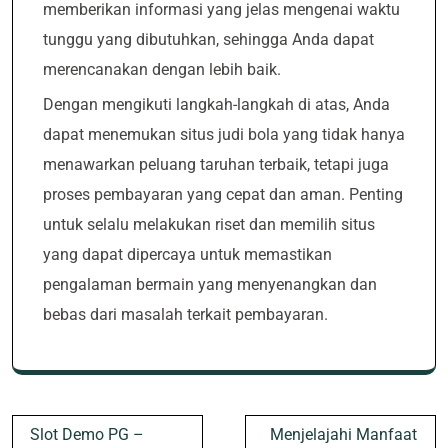
memberikan informasi yang jelas mengenai waktu
tunggu yang dibutuhkan, sehingga Anda dapat
merencanakan dengan lebih baik.
Dengan mengikuti langkah-langkah di atas, Anda
dapat menemukan situs judi bola yang tidak hanya
menawarkan peluang taruhan terbaik, tetapi juga
proses pembayaran yang cepat dan aman. Penting
untuk selalu melakukan riset dan memilih situs
yang dapat dipercaya untuk memastikan
pengalaman bermain yang menyenangkan dan
bebas dari masalah terkait pembayaran.
Post
Slot Demo PG –
Menjelajahi Manfaat