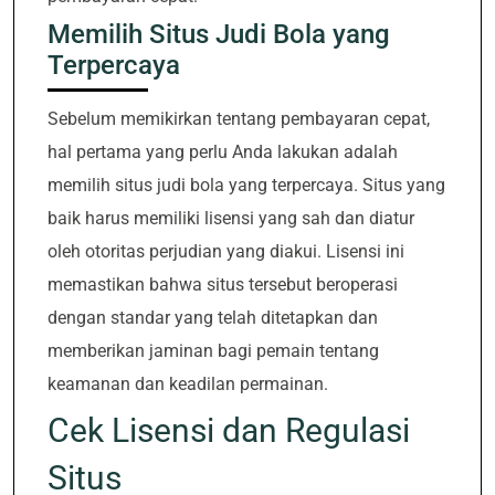
Memilih Situs Judi Bola yang
Terpercaya
Sebelum memikirkan tentang pembayaran cepat,
hal pertama yang perlu Anda lakukan adalah
memilih situs judi bola yang terpercaya. Situs yang
baik harus memiliki lisensi yang sah dan diatur
oleh otoritas perjudian yang diakui. Lisensi ini
memastikan bahwa situs tersebut beroperasi
dengan standar yang telah ditetapkan dan
memberikan jaminan bagi pemain tentang
keamanan dan keadilan permainan.
Cek Lisensi dan Regulasi
Situs