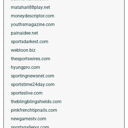
matahari88play.net
moneydescriptor.com
youthsmagazine.com
painaidee.net
sportsdarkest.com
webtoon.biz
thesportswires.com
hyungpro.com
sportingnewsnet.com
sportstime24day.com
sporteslive.com
theblingblingshields.com
pinkfrenchtipnails.com
newgamestv.com
sportsgallerys.com