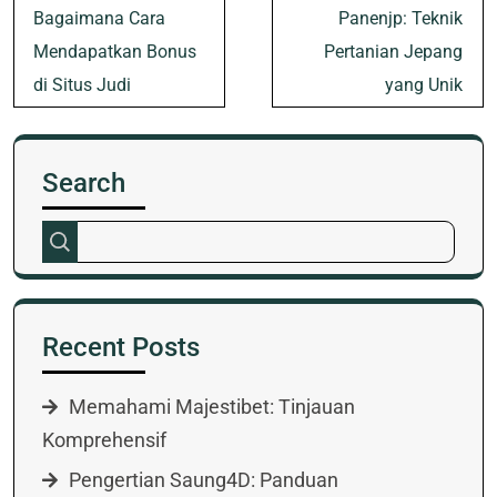
navigation
Bagaimana Cara
Panenjp: Teknik
Mendapatkan Bonus
Pertanian Jepang
di Situs Judi
yang Unik
Search
Recent Posts
Memahami Majestibet: Tinjauan
Komprehensif
Pengertian Saung4D: Panduan