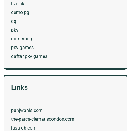
live hk
demo pg
qq
pkv
dominoqq
pkv games
daftar pkv games
Links
punjwanis.com
the-parcs-clematiscondos.com
jusu-gb.com