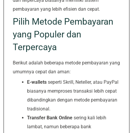
dan terpercaya biasanya memiliki sistem
pembayaran yang lebih efisien dan cepat.
Pilih Metode Pembayaran
yang Populer dan
Terpercaya
Berikut adalah beberapa metode pembayaran yang
umumnya cepat dan aman:
E-wallets
seperti Skrill, Neteller, atau PayPal
biasanya memproses transaksi lebih cepat
dibandingkan dengan metode pembayaran
tradisional.
Transfer Bank Online
sering kali lebih
lambat, namun beberapa bank