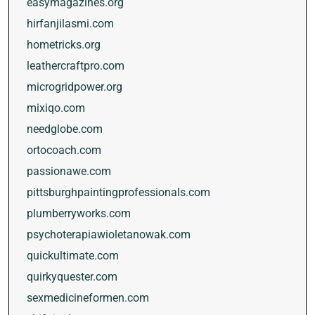
easymagazines.org
hirfanjilasmi.com
hometricks.org
leathercraftpro.com
microgridpower.org
mixiqo.com
needglobe.com
ortocoach.com
passionawe.com
pittsburghpaintingprofessionals.com
plumberryworks.com
psychoterapiawioletanowak.com
quickultimate.com
quirkyquester.com
sexmedicineformen.com