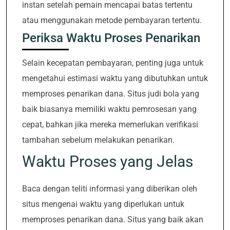
instan setelah pemain mencapai batas tertentu
atau menggunakan metode pembayaran tertentu.
Periksa Waktu Proses Penarikan
Selain kecepatan pembayaran, penting juga untuk
mengetahui estimasi waktu yang dibutuhkan untuk
memproses penarikan dana. Situs judi bola yang
baik biasanya memiliki waktu pemrosesan yang
cepat, bahkan jika mereka memerlukan verifikasi
tambahan sebelum melakukan penarikan.
Waktu Proses yang Jelas
Baca dengan teliti informasi yang diberikan oleh
situs mengenai waktu yang diperlukan untuk
memproses penarikan dana. Situs yang baik akan