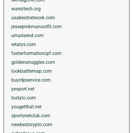
wareztech.org
usabestnetwork.com
jessepinkmanoutfit.com
umailsend.com
retarys.com
fasterformationcpf.com
goldensnuggles.com
lookbattlemap.com
buyrdpservice.com
yesport.net
tostylo.com
yougetthat.net
sportsnetclub.com
newbestcrypto.com