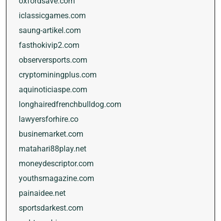
oxfordsave.com
iclassicgames.com
saung-artikel.com
fasthokivip2.com
observersports.com
cryptominingplus.com
aquinoticiaspe.com
longhairedfrenchbulldog.com
lawyersforhire.co
businemarket.com
matahari88play.net
moneydescriptor.com
youthsmagazine.com
painaidee.net
sportsdarkest.com