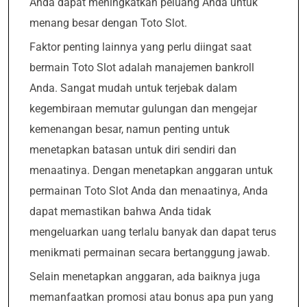
Anda dapat meningkatkan peluang Anda untuk
menang besar dengan Toto Slot.
Faktor penting lainnya yang perlu diingat saat
bermain Toto Slot adalah manajemen bankroll
Anda. Sangat mudah untuk terjebak dalam
kegembiraan memutar gulungan dan mengejar
kemenangan besar, namun penting untuk
menetapkan batasan untuk diri sendiri dan
menaatinya. Dengan menetapkan anggaran untuk
permainan Toto Slot Anda dan menaatinya, Anda
dapat memastikan bahwa Anda tidak
mengeluarkan uang terlalu banyak dan dapat terus
menikmati permainan secara bertanggung jawab.
Selain menetapkan anggaran, ada baiknya juga
memanfaatkan promosi atau bonus apa pun yang