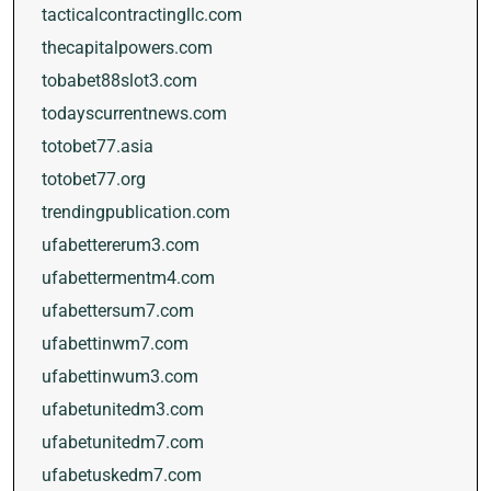
tacticalcontractingllc.com
thecapitalpowers.com
tobabet88slot3.com
todayscurrentnews.com
totobet77.asia
totobet77.org
trendingpublication.com
ufabettererum3.com
ufabettermentm4.com
ufabettersum7.com
ufabettinwm7.com
ufabettinwum3.com
ufabetunitedm3.com
ufabetunitedm7.com
ufabetuskedm7.com