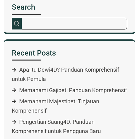
Search
Recent Posts
Apa itu Dewi4D? Panduan Komprehensif
untuk Pemula
Memahami Gajibet: Panduan Komprehensif
Memahami Majestibet: Tinjauan
Komprehensif
Pengertian Saung4D: Panduan
Komprehensif untuk Pengguna Baru