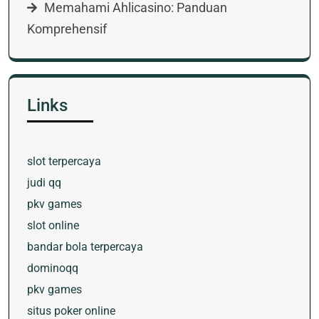
Memahami Ahlicasino: Panduan
Komprehensif
Links
slot terpercaya
judi qq
pkv games
slot online
bandar bola terpercaya
dominoqq
pkv games
situs poker online