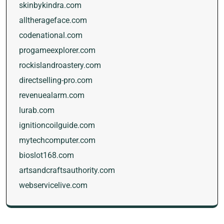
skinbykindra.com
alltherageface.com
codenational.com
progameexplorer.com
rockislandroastery.com
directselling-pro.com
revenuealarm.com
lurab.com
ignitioncoilguide.com
mytechcomputer.com
bioslot168.com
artsandcraftsauthority.com
webservicelive.com