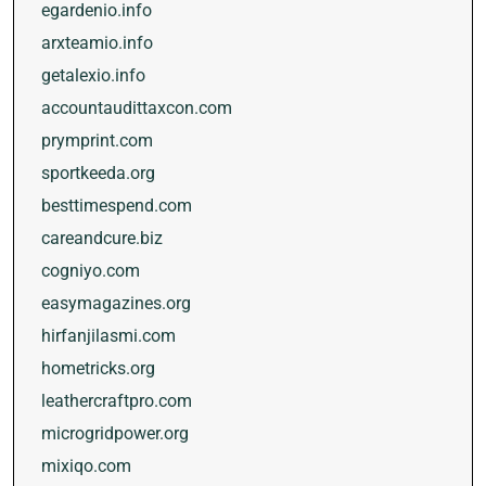
egardenio.info
arxteamio.info
getalexio.info
accountaudittaxcon.com
prymprint.com
sportkeeda.org
besttimespend.com
careandcure.biz
cogniyo.com
easymagazines.org
hirfanjilasmi.com
hometricks.org
leathercraftpro.com
microgridpower.org
mixiqo.com