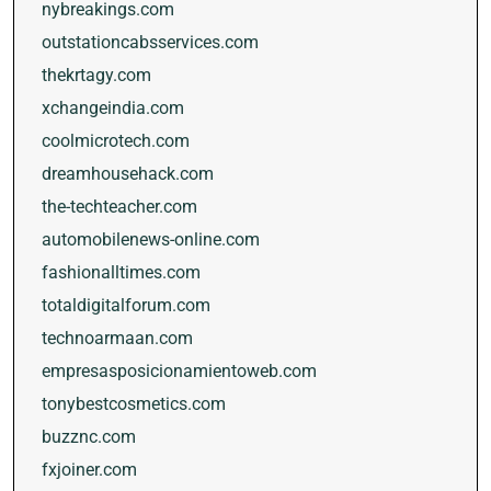
nybreakings.com
outstationcabsservices.com
thekrtagy.com
xchangeindia.com
coolmicrotech.com
dreamhousehack.com
the-techteacher.com
automobilenews-online.com
fashionalltimes.com
totaldigitalforum.com
technoarmaan.com
empresasposicionamientoweb.com
tonybestcosmetics.com
buzznc.com
fxjoiner.com