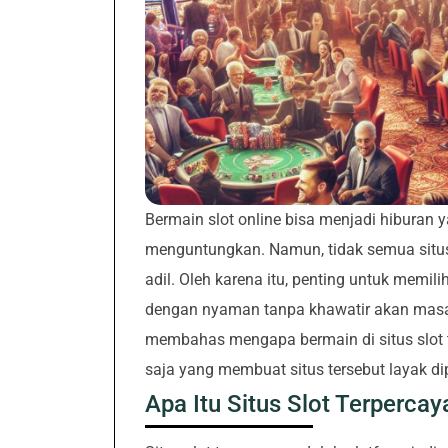
Bermain slot online bisa menjadi hiburan
menguntungkan. Namun, tidak semua sit
adil. Oleh karena itu, penting untuk memili
dengan nyaman tanpa khawatir akan masal
membahas mengapa bermain di situs slot t
saja yang membuat situs tersebut layak dip
Apa Itu Situs Slot Terpercay