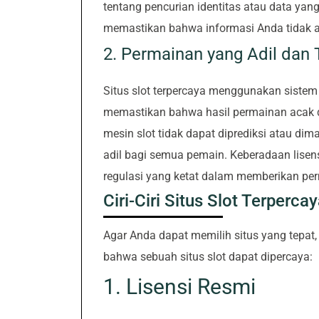
tentang pencurian identitas atau data yang
memastikan bahwa informasi Anda tidak ak
2. Permainan yang Adil dan 
Situs slot terpercaya menggunakan siste
memastikan bahwa hasil permainan acak d
mesin slot tidak dapat diprediksi atau d
adil bagi semua pemain. Keberadaan lisen
regulasi yang ketat dalam memberikan per
Ciri-Ciri Situs Slot Terperca
Agar Anda dapat memilih situs yang tepat,
bahwa sebuah situs slot dapat dipercaya:
1. Lisensi Resmi