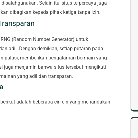
 disalahgunakan. Selain itu, situs terpercaya juga
an dibagikan kepada pihak ketiga tanpa izin.
Transparan
m RNG (Random Number Generator) untuk
an adil. Dengan demikian, setiap putaran pada
imanipulasi, memberikan pengalaman bermain yang
si juga menjamin bahwa situs tersebut mengikuti
mainan yang adil dan transparan.
ya
 berikut adalah beberapa ciri-ciri yang menandakan