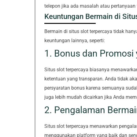
telepon jika ada masalah atau pertanyaan 
Keuntungan Bermain di Situ
Bermain di situs slot terpercaya tidak ha
keuntungan lainnya, seperti:
1. Bonus dan Promosi 
Situs slot terpercaya biasanya menawarka
ketentuan yang transparan. Anda tidak ak
persyaratan bonus karena semuanya sudah 
juga lebih mudah dicairkan jika Anda mem
2. Pengalaman Bermai
Situs slot terpercaya menawarkan pengala
menggunakan platform yang baik dan serv