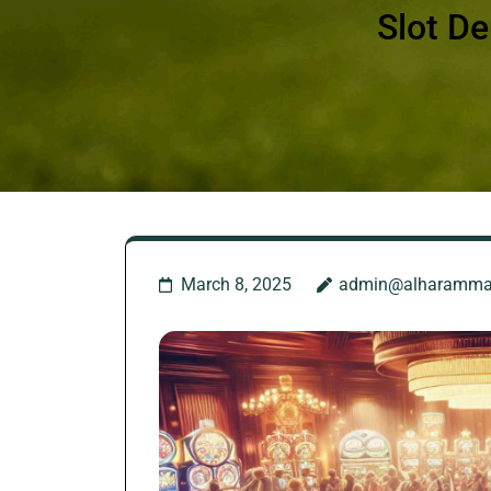
Slot D
March 8, 2025
admin@alharamma