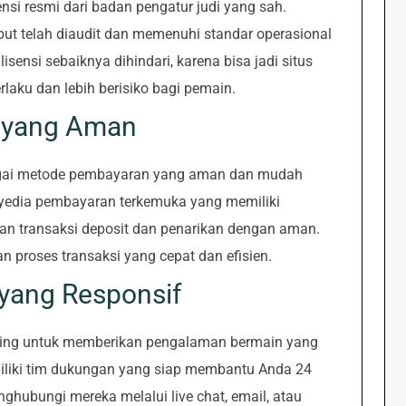
ensi resmi dari badan pengatur judi yang sah.
but telah diaudit dan memenuhi standar operasional
lisensi sebaiknya dihindari, karena bisa jadi situs
rlaku dan lebih berisiko bagi pemain.
 yang Aman
agai metode pembayaran yang aman dan mudah
yedia pembayaran terkemuka yang memiliki
kan transaksi deposit dan penarikan dengan aman.
an proses transaksi yang cepat dan efisien.
yang Responsif
ting untuk memberikan pengalaman bermain yang
emiliki tim dukungan yang siap membantu Anda 24
nghubungi mereka melalui live chat, email, atau