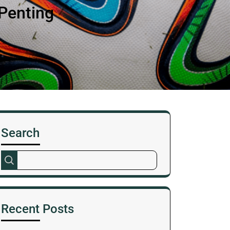
Penting
Search
Recent Posts