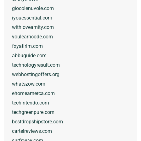
giocolenuvole.com
iyouessential.com
withloveamity.com
youlearncode.com
fxyatirim.com
abbuguide.com
technologyresult.com
webhostingoffers.org
whatszow.com
ehomeamerca.com
techintendo.com
techgreenpure.com
bestdropshipstore.com
cartelreviews.com
surfsway.com