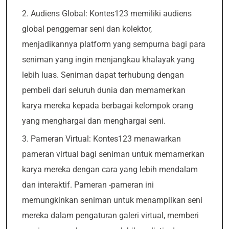
2. Audiens Global: Kontes123 memiliki audiens
global penggemar seni dan kolektor,
menjadikannya platform yang sempurna bagi para
seniman yang ingin menjangkau khalayak yang
lebih luas. Seniman dapat terhubung dengan
pembeli dari seluruh dunia dan memamerkan
karya mereka kepada berbagai kelompok orang
yang menghargai dan menghargai seni.
3. Pameran Virtual: Kontes123 menawarkan
pameran virtual bagi seniman untuk memamerkan
karya mereka dengan cara yang lebih mendalam
dan interaktif. Pameran -pameran ini
memungkinkan seniman untuk menampilkan seni
mereka dalam pengaturan galeri virtual, memberi