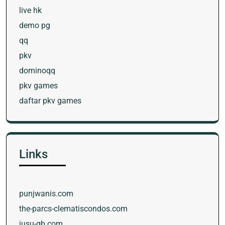
live hk
demo pg
qq
pkv
dominoqq
pkv games
daftar pkv games
Links
punjwanis.com
the-parcs-clematiscondos.com
jusu-gb.com