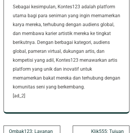
Sebagai kesimpulan, Kontes123 adalah platform
utama bagi para seniman yang ingin memamerkan
karya mereka, terhubung dengan audiens global,
dan membawa karier artistik mereka ke tingkat
berikutnya. Dengan berbagai kategori, audiens
global, pameran virtual, dukungan artis, dan
kompetisi yang adil, Kontes123 menawarkan artis
platform yang unik dan inovatif untuk
memamerkan bakat mereka dan terhubung dengan
komunitas seni yang berkembang.
[ad_2]
Post
Ombak123: Layanan
Klik555: Tujuan