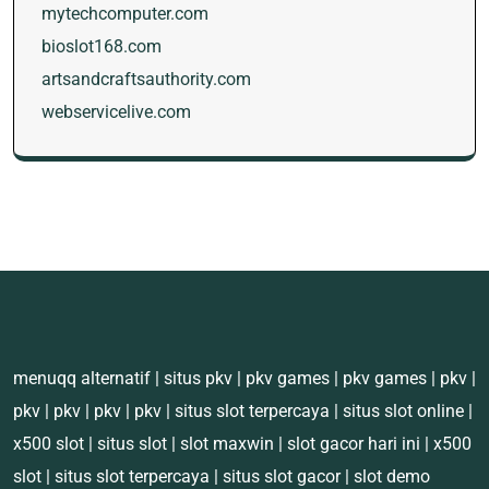
mytechcomputer.com
bioslot168.com
artsandcraftsauthority.com
webservicelive.com
menuqq alternatif
|
situs pkv
|
pkv games
|
pkv games
|
pkv
|
pkv
|
pkv
|
pkv
|
pkv
|
situs slot terpercaya
|
situs slot online
|
x500 slot
|
situs slot
|
slot maxwin
|
slot gacor hari ini
|
x500
slot
|
situs slot terpercaya
|
situs slot gacor
|
slot demo