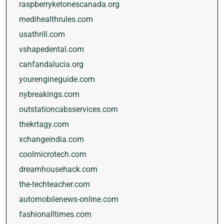
raspberryketonescanada.org
medihealthrules.com
usathrill.com
vshapedental.com
canfandalucia.org
yourengineguide.com
nybreakings.com
outstationcabsservices.com
thekrtagy.com
xchangeindia.com
coolmicrotech.com
dreamhousehack.com
the-techteacher.com
automobilenews-online.com
fashionalltimes.com