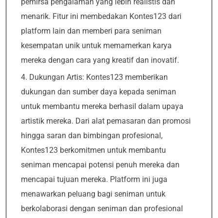
pemirsa pengalaman yang lebih realistis dan
menarik. Fitur ini membedakan Kontes123 dari
platform lain dan memberi para seniman
kesempatan unik untuk memamerkan karya
mereka dengan cara yang kreatif dan inovatif.
4. Dukungan Artis: Kontes123 memberikan
dukungan dan sumber daya kepada seniman
untuk membantu mereka berhasil dalam upaya
artistik mereka. Dari alat pemasaran dan promosi
hingga saran dan bimbingan profesional,
Kontes123 berkomitmen untuk membantu
seniman mencapai potensi penuh mereka dan
mencapai tujuan mereka. Platform ini juga
menawarkan peluang bagi seniman untuk
berkolaborasi dengan seniman dan profesional