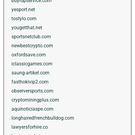
buyrdpservice.com
yesport.net
tostylo.com
yougetthat.net
sportsnetclub.com
newbestcrypto.com
oxfordsave.com
iclassicgames.com
saung-artikel.com
fasthokivip2.com
observersports.com
cryptominingplus.com
aquinoticiaspe.com
longhairedfrenchbulldog.com
lawyersforhire.co