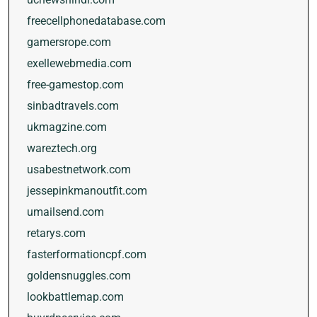
freecellphonedatabase.com
gamersrope.com
exellewebmedia.com
free-gamestop.com
sinbadtravels.com
ukmagzine.com
wareztech.org
usabestnetwork.com
jessepinkmanoutfit.com
umailsend.com
retarys.com
fasterformationcpf.com
goldensnuggles.com
lookbattlemap.com