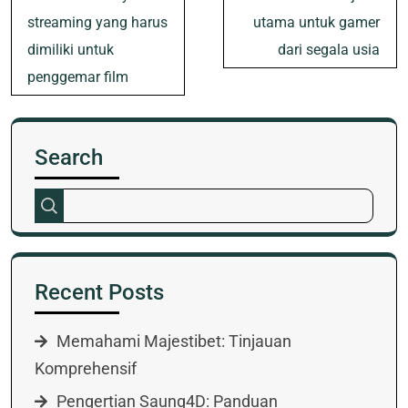
navigation
streaming yang harus
utama untuk gamer
dimiliki untuk
dari segala usia
penggemar film
Search
Recent Posts
Memahami Majestibet: Tinjauan
Komprehensif
Pengertian Saung4D: Panduan