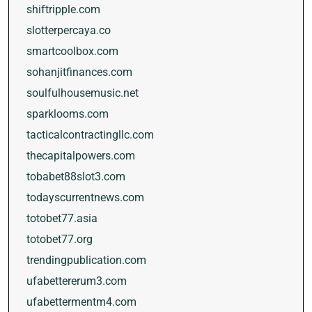
shiftripple.com
slotterpercaya.co
smartcoolbox.com
sohanjitfinances.com
soulfulhousemusic.net
sparklooms.com
tacticalcontractingllc.com
thecapitalpowers.com
tobabet88slot3.com
todayscurrentnews.com
totobet77.asia
totobet77.org
trendingpublication.com
ufabettererum3.com
ufabettermentm4.com