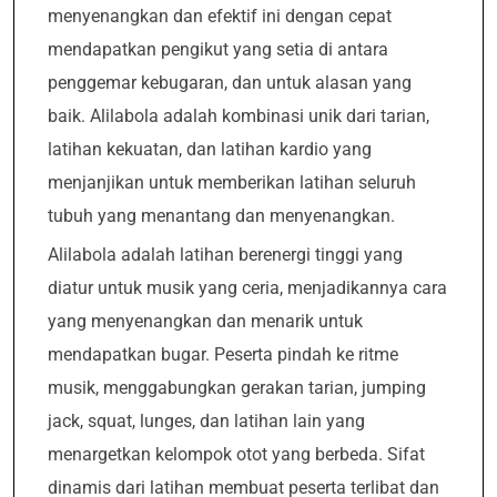
menyenangkan dan efektif ini dengan cepat
mendapatkan pengikut yang setia di antara
penggemar kebugaran, dan untuk alasan yang
baik. Alilabola adalah kombinasi unik dari tarian,
latihan kekuatan, dan latihan kardio yang
menjanjikan untuk memberikan latihan seluruh
tubuh yang menantang dan menyenangkan.
Alilabola adalah latihan berenergi tinggi yang
diatur untuk musik yang ceria, menjadikannya cara
yang menyenangkan dan menarik untuk
mendapatkan bugar. Peserta pindah ke ritme
musik, menggabungkan gerakan tarian, jumping
jack, squat, lunges, dan latihan lain yang
menargetkan kelompok otot yang berbeda. Sifat
dinamis dari latihan membuat peserta terlibat dan