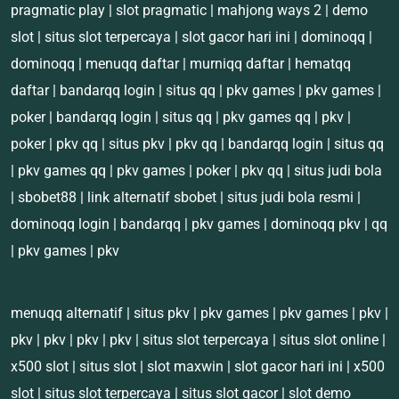
pragmatic play
|
slot pragmatic
|
mahjong ways 2
|
demo
slot
|
situs slot terpercaya
|
slot gacor hari ini
|
dominoqq
|
dominoqq
|
menuqq daftar
|
murniqq daftar
|
hematqq
daftar
|
bandarqq login
|
situs qq
|
pkv games
|
pkv games
|
poker
|
bandarqq login
|
situs qq
|
pkv games qq
|
pkv
|
poker
|
pkv qq
|
situs pkv
|
pkv qq
|
bandarqq login
|
situs qq
|
pkv games qq
|
pkv games
|
poker
|
pkv qq
|
situs judi bola
|
sbobet88
|
link alternatif sbobet
|
situs judi bola resmi
|
dominoqq login
|
bandarqq
|
pkv games
|
dominoqq pkv
|
qq
|
pkv games
|
pkv
menuqq alternatif
|
situs pkv
|
pkv games
|
pkv games
|
pkv
|
pkv
|
pkv
|
pkv
|
pkv
|
situs slot terpercaya
|
situs slot online
|
x500 slot
|
situs slot
|
slot maxwin
|
slot gacor hari ini
|
x500
slot
|
situs slot terpercaya
|
situs slot gacor
|
slot demo