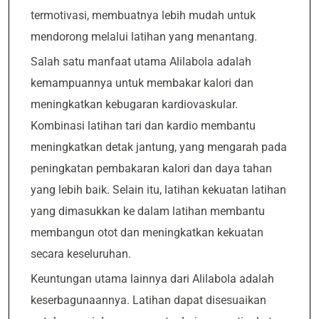
termotivasi, membuatnya lebih mudah untuk
mendorong melalui latihan yang menantang.
Salah satu manfaat utama Alilabola adalah
kemampuannya untuk membakar kalori dan
meningkatkan kebugaran kardiovaskular.
Kombinasi latihan tari dan kardio membantu
meningkatkan detak jantung, yang mengarah pada
peningkatan pembakaran kalori dan daya tahan
yang lebih baik. Selain itu, latihan kekuatan latihan
yang dimasukkan ke dalam latihan membantu
membangun otot dan meningkatkan kekuatan
secara keseluruhan.
Keuntungan utama lainnya dari Alilabola adalah
keserbagunaannya. Latihan dapat disesuaikan