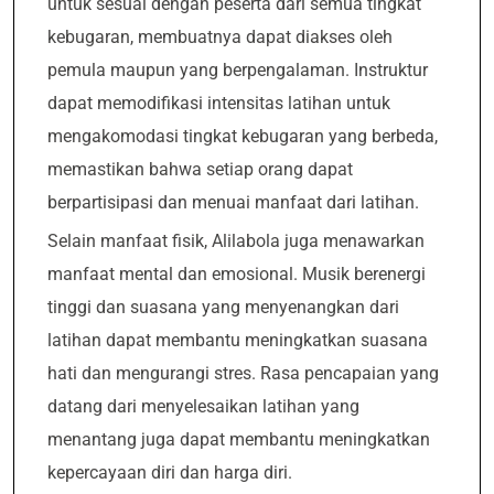
untuk sesuai dengan peserta dari semua tingkat
kebugaran, membuatnya dapat diakses oleh
pemula maupun yang berpengalaman. Instruktur
dapat memodifikasi intensitas latihan untuk
mengakomodasi tingkat kebugaran yang berbeda,
memastikan bahwa setiap orang dapat
berpartisipasi dan menuai manfaat dari latihan.
Selain manfaat fisik, Alilabola juga menawarkan
manfaat mental dan emosional. Musik berenergi
tinggi dan suasana yang menyenangkan dari
latihan dapat membantu meningkatkan suasana
hati dan mengurangi stres. Rasa pencapaian yang
datang dari menyelesaikan latihan yang
menantang juga dapat membantu meningkatkan
kepercayaan diri dan harga diri.