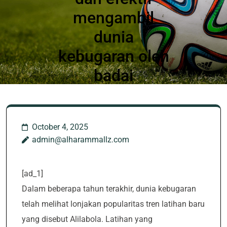
mengambil
dunia
kebugaran oleh
badai
October 4, 2025
admin@alharammallz.com
[ad_1]
Dalam beberapa tahun terakhir, dunia kebugaran
telah melihat lonjakan popularitas tren latihan baru
yang disebut Alilabola. Latihan yang