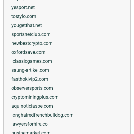
yesport.net
tostylo.com
yougetthat.net
sportsnetclub.com
newbestcrypto.com
oxfordsave.com
iclassicgames.com
saung-artikel.com
fasthokivip2.com
observersports.com
cryptominingplus.com
aquinoticiaspe.com
longhairedfrenchbulldog.com
lawyersforhire.co
businemarket.com