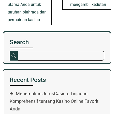
navigation
utama Anda untuk
mengambil kedutan
taruhan olahraga dan
permainan kasino
Search
Recent Posts
Menemukan JurusCasino: Tinjauan
Komprehensif tentang Kasino Online Favorit
Anda