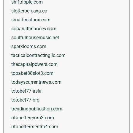
shiftripple.com
slotterpercaya.co
smartcoolbox.com
sohanjitfinances.com
soulfulhousemusic.net
sparklooms.com
tacticalcontractingllc.com
thecapitalpowers.com
tobabet88slot3.com
todayscurrentnews.com
totobet77.asia
totobet77.org
trendingpublication.com
ufabettererum3.com
ufabettermentm4.com