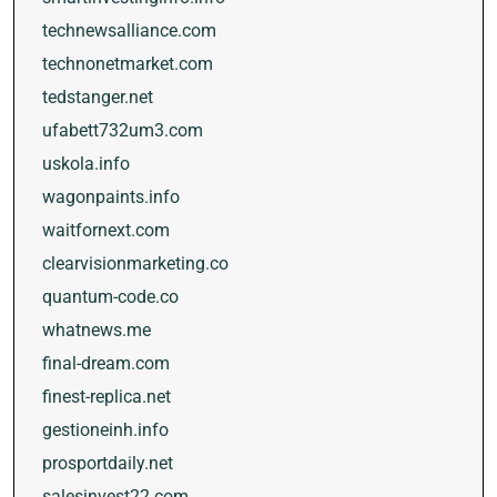
technewsalliance.com
technonetmarket.com
tedstanger.net
ufabett732um3.com
uskola.info
wagonpaints.info
waitfornext.com
clearvisionmarketing.co
quantum-code.co
whatnews.me
final-dream.com
finest-replica.net
gestioneinh.info
prosportdaily.net
salesinvest22.com