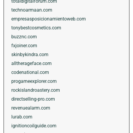
totaldigitalforum.com
technoarmaan.com
empresasposicionamientoweb.com
tonybestcosmetics.com
buzznc.com
fxjoiner.com
skinbykindra.com
alltherageface.com
codenational.com
progameexplorer.com
rockislandroastery.com
directselling-pro.com
revenuealarm.com
lurab.com
ignitioncoilguide.com