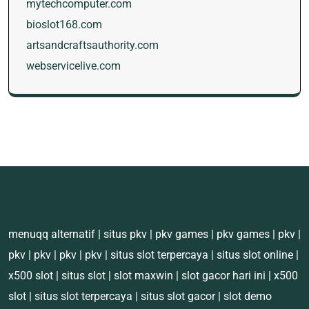
mytechcomputer.com
bioslot168.com
artsandcraftsauthority.com
webservicelive.com
menuqq alternatif
|
situs pkv
|
pkv games
|
pkv games
|
pkv
|
pkv
|
pkv
|
pkv
|
pkv
|
situs slot terpercaya
|
situs slot online
|
x500 slot
|
situs slot
|
slot maxwin
|
slot gacor hari ini
|
x500
slot
|
situs slot terpercaya
|
situs slot gacor
|
slot demo