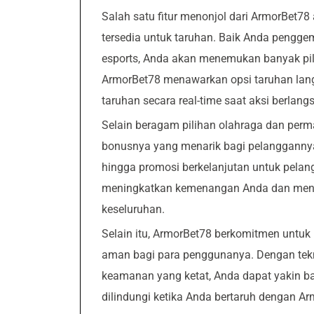
Salah satu fitur menonjol dari ArmorBet78
tersedia untuk taruhan. Baik Anda penggem
esports, Anda akan menemukan banyak pili
ArmorBet78 menawarkan opsi taruhan la
taruhan secara real-time saat aksi berlang
Selain beragam pilihan olahraga dan per
bonusnya yang menarik bagi pelanggannya
hingga promosi berkelanjutan untuk pelan
meningkatkan kemenangan Anda dan meni
keseluruhan.
Selain itu, ArmorBet78 berkomitmen untu
aman bagi para penggunanya. Dengan tekn
keamanan yang ketat, Anda dapat yakin b
dilindungi ketika Anda bertaruh dengan Ar