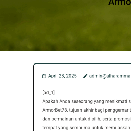
Armor
April 23, 2025
admin@alharammal
[ad_1]
Apakah Anda seseorang yang menikmati sens
ArmorBet78, tujuan akhir bagi penggemar
dan permainan untuk dipilih, serta promo
tempat yang sempurna untuk memuaskan h