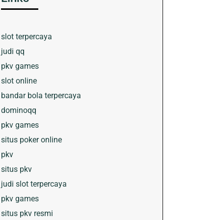
slot terpercaya
judi qq
pkv games
slot online
bandar bola terpercaya
dominoqq
pkv games
situs poker online
pkv
situs pkv
judi slot terpercaya
pkv games
situs pkv resmi