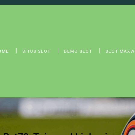
OME
SITUS SLOT
DEMO SLOT
SLOT MAXW