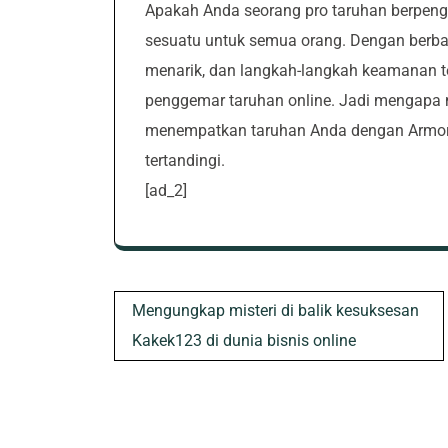
Apakah Anda seorang pro taruhan berpeng
sesuatu untuk semua orang. Dengan berb
menarik, dan langkah-langkah keamanan t
penggemar taruhan online. Jadi mengapa m
menempatkan taruhan Anda dengan Armor
tertandingi.
[ad_2]
Post
Mengungkap misteri di balik kesuksesan
navigation
Kakek123 di dunia bisnis online