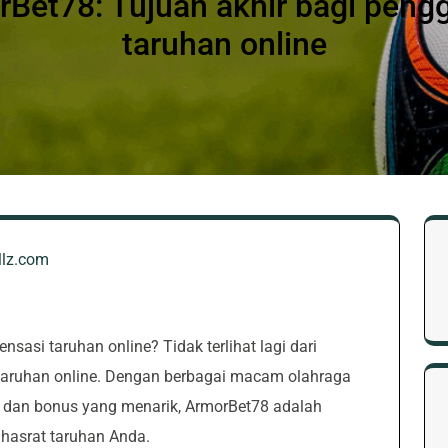
Bet78: Tujuan akhir bagi pen
taruhan online
lz.com
asi taruhan online? Tidak terlihat lagi dari
 taruhan online. Dengan berbagai macam olahraga
si dan bonus yang menarik, ArmorBet78 adalah
asrat taruhan Anda.