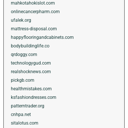
mahkotahokislot.com
onlinecancerpharm.com
ufalek.org
mattress-disposal.com
happyflooringandcabinets.com
bodybuildinglife.co
qrdoggy.com
technologygud.com
realshocknews.com
pickgb.com
healthmistakes.com
ksfashiondresses.com
patterntrader.org
cnhpa.net
sitalotus.com