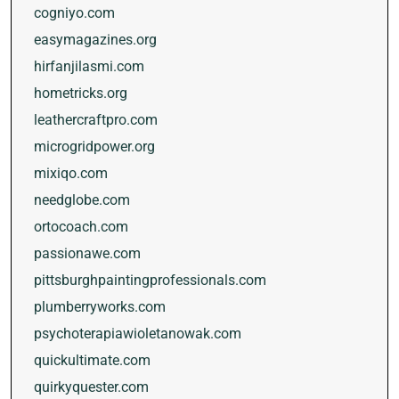
cogniyo.com
easymagazines.org
hirfanjilasmi.com
hometricks.org
leathercraftpro.com
microgridpower.org
mixiqo.com
needglobe.com
ortocoach.com
passionawe.com
pittsburghpaintingprofessionals.com
plumberryworks.com
psychoterapiawioletanowak.com
quickultimate.com
quirkyquester.com