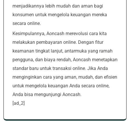
menjadikannya lebih mudah dan aman bagi
konsumen untuk mengelola keuangan mereka
secara online.
Kesimpulannya, Aoncash merevolusi cara kita
melakukan pembayaran online. Dengan fitur
keamanan tingkat lanjut, antarmuka yang ramah
pengguna, dan biaya rendah, Aoncash menetapkan
standar baru untuk transaksi online. Jika Anda
menginginkan cara yang aman, mudah, dan efisien
untuk mengelola keuangan Anda secara online,
Anda bisa mengunjungi Aoncash.
[ad_2]