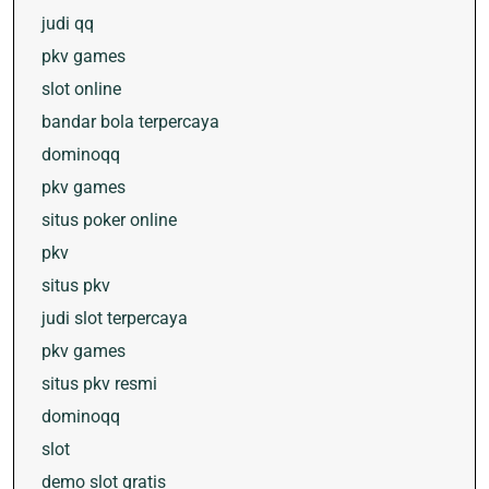
judi qq
pkv games
slot online
bandar bola terpercaya
dominoqq
pkv games
situs poker online
pkv
situs pkv
judi slot terpercaya
pkv games
situs pkv resmi
dominoqq
slot
demo slot gratis