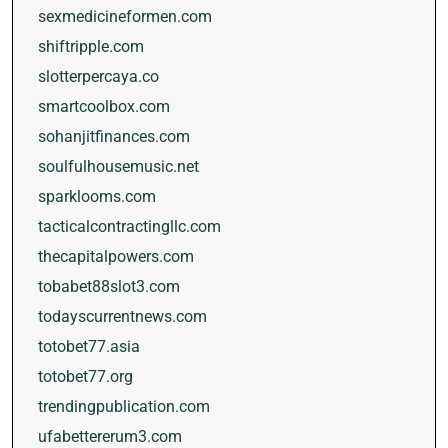
sexmedicineformen.com
shiftripple.com
slotterpercaya.co
smartcoolbox.com
sohanjitfinances.com
soulfulhousemusic.net
sparklooms.com
tacticalcontractingllc.com
thecapitalpowers.com
tobabet88slot3.com
todayscurrentnews.com
totobet77.asia
totobet77.org
trendingpublication.com
ufabettererum3.com