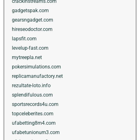
crackinstreams.com
gadgetspak.com
gearsngadget.com
hireseodoctor.com
lapsfit.com
levelup-fast.com
mytreepla.net
pokersimulations.com
replicamanufactory.net
rezultate-loto.info
splendifulous.com
sportsrecords4u.com
topceleberites.com
ufabetting8m4.com
ufabetunionum3.com