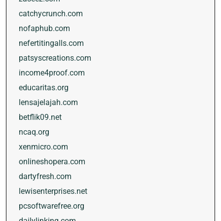
catchycrunch.com
nofaphub.com
nefertitingalls.com
patsyscreations.com
income4proof.com
educaritas.org
lensajelajah.com
betflik09.net
ncaq.org
xenmicro.com
onlineshopera.com
dartyfresh.com
lewisenterprises.net
pcsoftwarefree.org
dailylinking.com