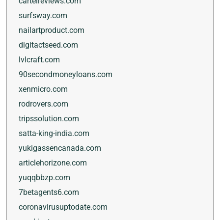
cartelreviews.com
surfsway.com
nailartproduct.com
digitactseed.com
lvlcraft.com
90secondmoneyloans.com
xenmicro.com
rodrovers.com
tripssolution.com
satta-king-india.com
yukigassencanada.com
articlehorizone.com
yuqqbbzp.com
7betagents6.com
coronavirusuptodate.com