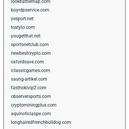
lookbattlemap.com
buyrdpservice.com
yesport.net
tostylo.com
yougetthat.net
sportsnetclub.com
newbestcrypto.com
oxfordsave.com
iclassicgames.com
saung-artikel.com
fasthokivip2.com
observersports.com
cryptominingplus.com
aquinoticiaspe.com
longhairedfrenchbulldog.com