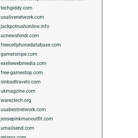
techgiddy.com
usalivenetwork.com
jackpotrushonline.info
ucnewshindi.com
freecellphonedatabase.com
gamersrope.com
exellewebmedia.com
free-gamestop.com
sinbadtravels.com
ukmagzine.com
wareztech.org
usabestnetwork.com
jessepinkmanoutfit.com
umailsend.com
retarys.com