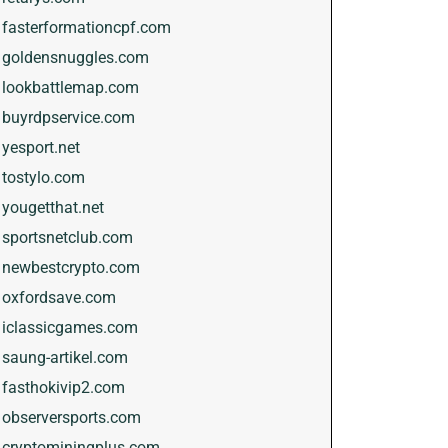
fasterformationcpf.com
goldensnuggles.com
lookbattlemap.com
buyrdpservice.com
yesport.net
tostylo.com
yougetthat.net
sportsnetclub.com
newbestcrypto.com
oxfordsave.com
iclassicgames.com
saung-artikel.com
fasthokivip2.com
observersports.com
cryptominingplus.com