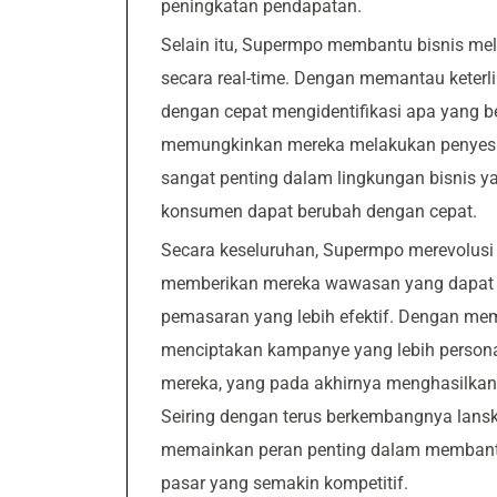
peningkatan pendapatan.
Selain itu, Supermpo membantu bisnis me
secara real-time. Dengan memantau keterli
dengan cepat mengidentifikasi apa yang be
memungkinkan mereka melakukan penyesua
sangat penting dalam lingkungan bisnis ya
konsumen dapat berubah dengan cepat.
Secara keseluruhan, Supermpo merevolus
memberikan mereka wawasan yang dapat di
pemasaran yang lebih efektif. Dengan mem
menciptakan kampanye yang lebih persona
mereka, yang pada akhirnya menghasilkan 
Seiring dengan terus berkembangnya lanska
memainkan peran penting dalam membantu 
pasar yang semakin kompetitif.