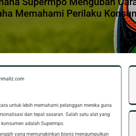
mana Supermpo Mengubah Cara
aha Memahami Perilaku Konsu
mmallz.com
cari cara untuk lebih memahami pelanggan mereka guna
onalisasi dan tepat sasaran. Salah satu alat yang
ku konsumen adalah Supermpo.
 canggih yang memungkinkan bisnis mengumpulkan