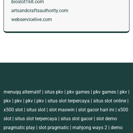
bioslot168.com
artsandcraftsauthority.com
webservicelive.com
menuqq alternatif
|
situs pkv
|
pkv games
|
pkv games
|
pkv
|
pkv
|
pkv
|
pkv
|
pkv
|
situs slot terpercaya
|
situs slot online
|
x500 slot
|
situs slot
|
slot maxwin
|
slot gacor hari ini
|
x500
slot
|
situs slot terpercaya
|
situs slot gacor
|
slot demo
pragmatic play
|
slot pragmatic
|
mahjong ways 2
|
demo