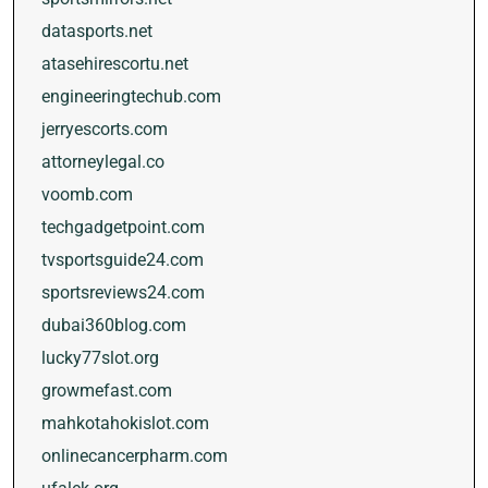
datasports.net
atasehirescortu.net
engineeringtechub.com
jerryescorts.com
attorneylegal.co
voomb.com
techgadgetpoint.com
tvsportsguide24.com
sportsreviews24.com
dubai360blog.com
lucky77slot.org
growmefast.com
mahkotahokislot.com
onlinecancerpharm.com