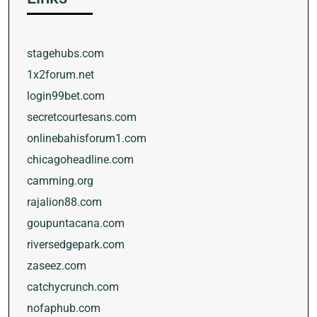
stagehubs.com
1x2forum.net
login99bet.com
secretcourtesans.com
onlinebahisforum1.com
chicagoheadline.com
camming.org
rajalion88.com
goupuntacana.com
riversedgepark.com
zaseez.com
catchycrunch.com
nofaphub.com