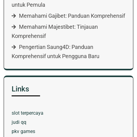
untuk Pemula
Memahami Gajibet: Panduan Komprehensif
Memahami Majestibet: Tinjauan
Komprehensif
Pengertian Saung4D: Panduan
Komprehensif untuk Pengguna Baru
Links
slot terpercaya
judi qq
pkv games