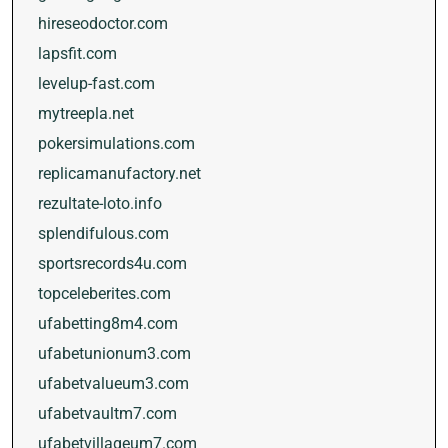
hireseodoctor.com
lapsfit.com
levelup-fast.com
mytreepla.net
pokersimulations.com
replicamanufactory.net
rezultate-loto.info
splendifulous.com
sportsrecords4u.com
topceleberites.com
ufabetting8m4.com
ufabetunionum3.com
ufabetvalueum3.com
ufabetvaultm7.com
ufabetvillageum7.com