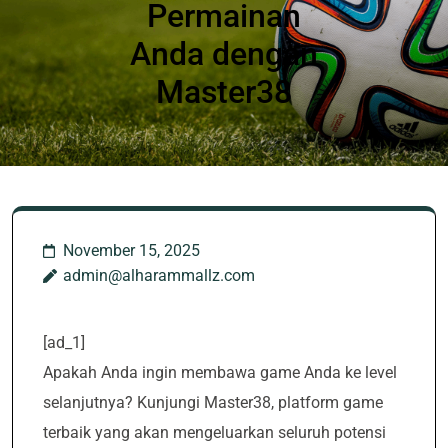
Permainan
Anda dengan
Master38
November 15, 2025
admin@alharammallz.com
[ad_1]
Apakah Anda ingin membawa game Anda ke level
selanjutnya? Kunjungi Master38, platform game
terbaik yang akan mengeluarkan seluruh potensi