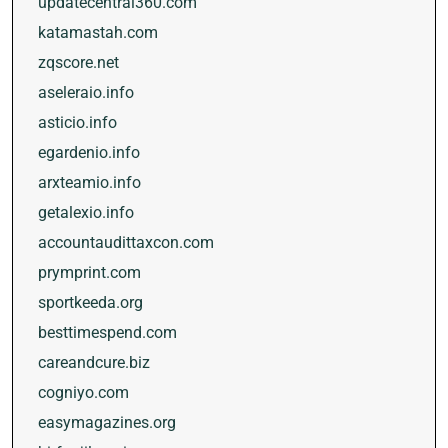
updatecentral360.com
katamastah.com
zqscore.net
aseleraio.info
asticio.info
egardenio.info
arxteamio.info
getalexio.info
accountaudittaxcon.com
prymprint.com
sportkeeda.org
besttimespend.com
careandcure.biz
cogniyo.com
easymagazines.org