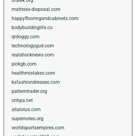
ufalek.org
mattress-disposal.com
happyflooringandcabinets.com
bodybuildinglife.co
qrdoggy.com
technologygud.com
realshocknews.com
pickgb.com
healthmistakes.com
ksfashiondresses.com
patterntrader.org
cnhpa.net
sitalotus.com
supernotes.org
worldsportsempires.com