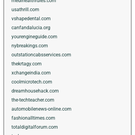
medihealthrules.com
usathrill.com
vshapedental.com
canfandalucia.org
yourengineguide.com
nybreakings.com
outstationcabsservices.com
thekrtagy.com
xchangeindia.com
coolmicrotech.com
dreamhousehack.com
the-techteacher.com
automobilenews-online.com
fashionalltimes.com
totaldigitalforum.com