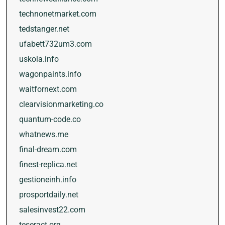
technonetmarket.com
tedstanger.net
ufabett732um3.com
uskola.info
wagonpaints.info
waitfornext.com
clearvisionmarketing.co
quantum-code.co
whatnews.me
final-dream.com
finest-replica.net
gestioneinh.info
prosportdaily.net
salesinvest22.com
teseract.org