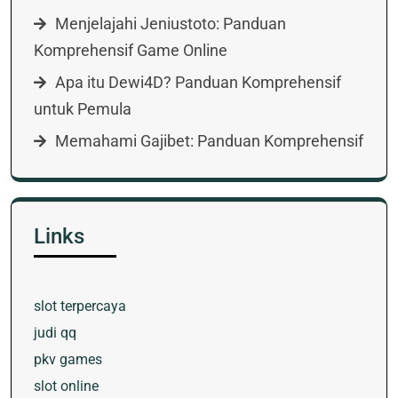
Menjelajahi Jeniustoto: Panduan
Komprehensif Game Online
Apa itu Dewi4D? Panduan Komprehensif
untuk Pemula
Memahami Gajibet: Panduan Komprehensif
Links
slot terpercaya
judi qq
pkv games
slot online