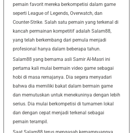
pemain favorit mereka berkompetisi dalam game
seperti League of Legends, Overwatch, dan
Counter-Strike. Salah satu pemain yang terkenal di
kancah permainan kompetitif adalah Salam88,
yang telah berkembang dari pemula menjadi
profesional hanya dalam beberapa tahun.
Salam88 yang bernama asli Samir Al-Masri ini
pertama kali mulai bermain video game sebagai
hobi di masa remajanya. Dia segera menyadari
bahwa dia memiliki bakat dalam bermain game
dan memutuskan untuk menekuninya dengan lebih
serius. Dia mulai berkompetisi di turnamen lokal
dan dengan cepat menjadi terkenal sebagai
pemain terampil.
Saat Salam88 terus mengasah kemampuannya,