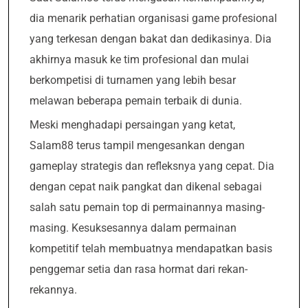
dia menarik perhatian organisasi game profesional
yang terkesan dengan bakat dan dedikasinya. Dia
akhirnya masuk ke tim profesional dan mulai
berkompetisi di turnamen yang lebih besar
melawan beberapa pemain terbaik di dunia.
Meski menghadapi persaingan yang ketat,
Salam88 terus tampil mengesankan dengan
gameplay strategis dan refleksnya yang cepat. Dia
dengan cepat naik pangkat dan dikenal sebagai
salah satu pemain top di permainannya masing-
masing. Kesuksesannya dalam permainan
kompetitif telah membuatnya mendapatkan basis
penggemar setia dan rasa hormat dari rekan-
rekannya.