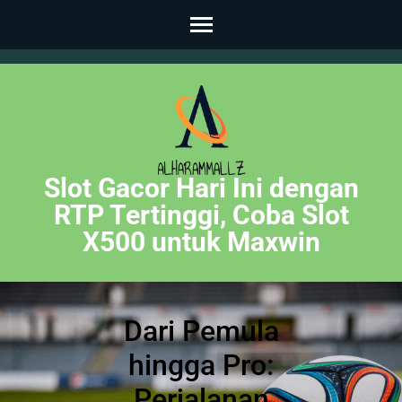
Skip
to
content
(Press
Enter)
Slot Gacor Hari Ini dengan
RTP Tertinggi, Coba Slot
X500 untuk Maxwin
Dari Pemula
hingga Pro:
Perjalanan