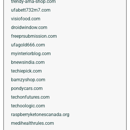
trendy-ama-shop.com
ufabett732m7.com
visiofood.com
droidwindow.com
freeprsubmission.com
ufagold666.com
myinteriorblog.com
bnewsindia.com
techiepick.com
bamzyshop.com
pondycars.com
techonfutures.com
techoologic.com
raspberryketonescanada.org
medihealthrules.com