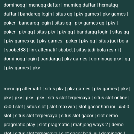
dominoqq
|
menuqq daftar
|
murniqq daftar
|
hematqq
daftar
|
bandarqq login
|
situs qq
|
pkv games
|
pkv games
|
poker
|
bandarqq login
|
situs qq
|
pkv games qq
|
pkv
|
poker
|
pkv qq
|
situs pkv
|
pkv qq
|
bandarqq login
|
situs qq
|
pkv games qq
|
pkv games
|
poker
|
pkv qq
|
situs judi bola
|
sbobet88
|
link alternatif sbobet
|
situs judi bola resmi
|
dominoqq login
|
bandarqq
|
pkv games
|
dominoqq pkv
|
qq
|
pkv games
|
pkv
menuqq alternatif
|
situs pkv
|
pkv games
|
pkv games
|
pkv
|
pkv
|
pkv
|
pkv
|
pkv
|
situs slot terpercaya
|
situs slot online
|
x500 slot
|
situs slot
|
slot maxwin
|
slot gacor hari ini
|
x500
slot
|
situs slot terpercaya
|
situs slot gacor
|
slot demo
pragmatic play
|
slot pragmatic
|
mahjong ways 2
|
demo
slot
|
situs slot terpercaya
|
slot gacor hari ini
|
dominoqq
|