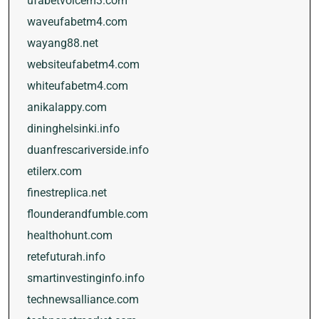
ufabetvoicem3.com
waveufabetm4.com
wayang88.net
websiteufabetm4.com
whiteufabetm4.com
anikalappy.com
dininghelsinki.info
duanfrescariverside.info
etilerx.com
finestreplica.net
flounderandfumble.com
healthohunt.com
retefuturah.info
smartinvestinginfo.info
technewsalliance.com