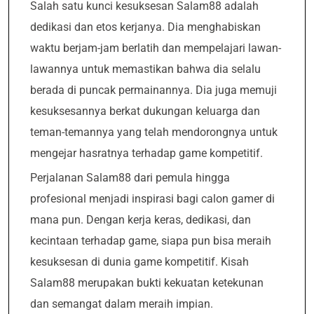
Salah satu kunci kesuksesan Salam88 adalah
dedikasi dan etos kerjanya. Dia menghabiskan
waktu berjam-jam berlatih dan mempelajari lawan-
lawannya untuk memastikan bahwa dia selalu
berada di puncak permainannya. Dia juga memuji
kesuksesannya berkat dukungan keluarga dan
teman-temannya yang telah mendorongnya untuk
mengejar hasratnya terhadap game kompetitif.
Perjalanan Salam88 dari pemula hingga
profesional menjadi inspirasi bagi calon gamer di
mana pun. Dengan kerja keras, dedikasi, dan
kecintaan terhadap game, siapa pun bisa meraih
kesuksesan di dunia game kompetitif. Kisah
Salam88 merupakan bukti kekuatan ketekunan
dan semangat dalam meraih impian.