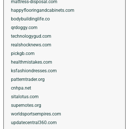
mattress-disposal.com
happyflooringandcabinets.com
bodybuildinglife.co
qrdoggy.com
technologygud.com
realshocknews.com
pickgb.com
healthmistakes.com
ksfashiondresses.com
patterntrader.org
cnhpa.net
sitalotus.com
supernotes.org
worldsportsempires.com
updatecentral360.com