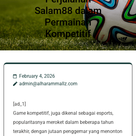
Salam88 dalam
Permainan
Kompetitif
February 4, 2026
admin@alharammallz.com
[ad_1]
Game kompetitif, juga dikenal sebagai esports,
popularitasnya meroket dalam beberapa tahun
terakhir, dengan jutaan penggemar yang menonton