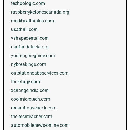
techoologic.com
raspberryketonescanada.org
medihealthrules.com
usathrill.com
vshapedental.com
canfandalucia.org
yourengineguide.com
nybreakings.com
outstationcabsservices.com
thekrtagy.com
xchangeindia.com
coolmicrotech.com
dreamhousehack.com
the-techteacher.com
automobilenews-online.com