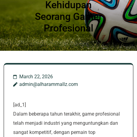
Kehidupan
Seorang Gamer
Profesional
March 22, 2026
admin@alharammallz.com
[ad_1]
Dalam beberapa tahun terakhir, game profesional
telah menjadi industri yang menguntungkan dan
sangat kompetitif, dengan pemain top