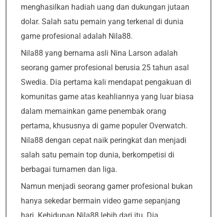
menghasilkan hadiah uang dan dukungan jutaan
dolar. Salah satu pemain yang terkenal di dunia
game profesional adalah Nila88.
Nila88 yang bernama asli Nina Larson adalah
seorang gamer profesional berusia 25 tahun asal
Swedia. Dia pertama kali mendapat pengakuan di
komunitas game atas keahliannya yang luar biasa
dalam memainkan game penembak orang
pertama, khususnya di game populer Overwatch.
Nila88 dengan cepat naik peringkat dan menjadi
salah satu pemain top dunia, berkompetisi di
berbagai turnamen dan liga.
Namun menjadi seorang gamer profesional bukan
hanya sekedar bermain video game sepanjang
hari. Kehidupan Nila88 lebih dari itu. Dia