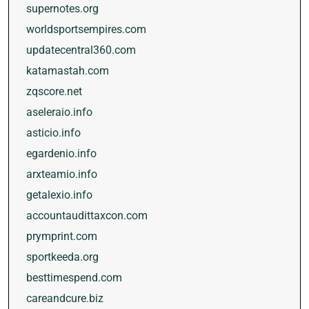
supernotes.org
worldsportsempires.com
updatecentral360.com
katamastah.com
zqscore.net
aseleraio.info
asticio.info
egardenio.info
arxteamio.info
getalexio.info
accountaudittaxcon.com
prymprint.com
sportkeeda.org
besttimespend.com
careandcure.biz