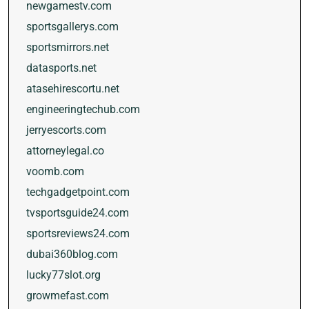
newgamestv.com
sportsgallerys.com
sportsmirrors.net
datasports.net
atasehirescortu.net
engineeringtechub.com
jerryescorts.com
attorneylegal.co
voomb.com
techgadgetpoint.com
tvsportsguide24.com
sportsreviews24.com
dubai360blog.com
lucky77slot.org
growmefast.com