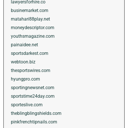
lawyersforhire.co
businemarket.com
matahari88play.net
moneydescriptor.com
youthsmagazine.com
painaidee.net
sportsdarkest.com
webtoon.biz
thesportswires.com
hyungpro.com
sportingnewsnet.com
sportstime24day.com
sporteslive.com
theblingblingshields.com
pinkfrenchtipnails.com