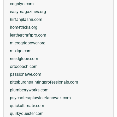
cogniyo.com
easymagazines.org
hirfanjilasmi.com
hometricks.org
leathercraftpro.com
microgridpower.org
mixiqo.com
needglobe.com
ortocoach.com
passionawe.com
pittsburghpaintingprofessionals.com
plumberryworks.com
psychoterapiawioletanowak.com
quickultimate.com
quirkyquester.com