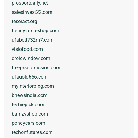
prosportdaily.net
salesinvest22.com
teseract.org
trendy-ama-shop.com
ufabett732m7.com
visiofood.com
droidwindow.com
freeprsubmission.com
ufagold666.com
myinteriorblog.com
bnewsindia.com
techiepick.com
bamzyshop.com
pondycars.com
techonfutures.com