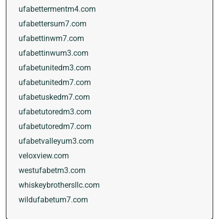
ufabettermentm4.com
ufabettersum7.com
ufabettinwm7.com
ufabettinwum3.com
ufabetunitedm3.com
ufabetunitedm7.com
ufabetuskedm7.com
ufabetutoredm3.com
ufabetutoredm7.com
ufabetvalleyum3.com
veloxview.com
westufabetm3.com
whiskeybrothersllc.com
wildufabetum7.com