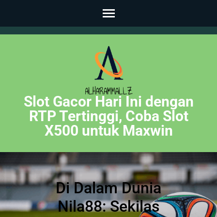
Skip
to
content
(Press
Enter)
Slot Gacor Hari Ini dengan
RTP Tertinggi, Coba Slot
X500 untuk Maxwin
Di Dalam Dunia
Nila88: Sekilas