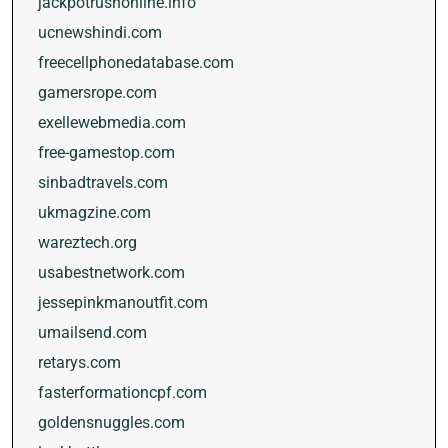
jackpotrushonline.info
ucnewshindi.com
freecellphonedatabase.com
gamersrope.com
exellewebmedia.com
free-gamestop.com
sinbadtravels.com
ukmagzine.com
wareztech.org
usabestnetwork.com
jessepinkmanoutfit.com
umailsend.com
retarys.com
fasterformationcpf.com
goldensnuggles.com