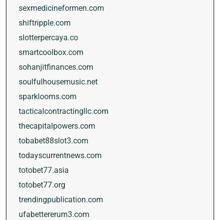
sexmedicineformen.com
shiftripple.com
slotterpercaya.co
smartcoolbox.com
sohanjitfinances.com
soulfulhousemusic.net
sparklooms.com
tacticalcontractingllc.com
thecapitalpowers.com
tobabet88slot3.com
todayscurrentnews.com
totobet77.asia
totobet77.org
trendingpublication.com
ufabettererum3.com