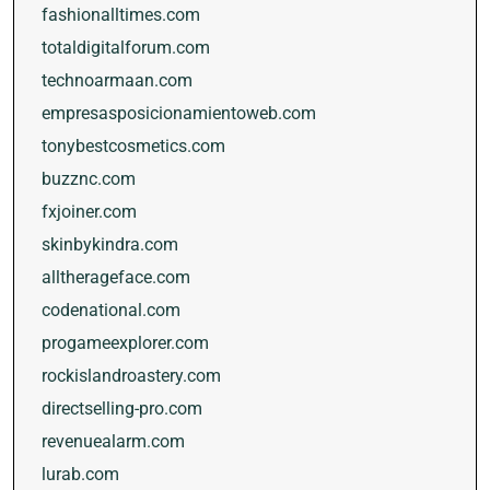
fashionalltimes.com
totaldigitalforum.com
technoarmaan.com
empresasposicionamientoweb.com
tonybestcosmetics.com
buzznc.com
fxjoiner.com
skinbykindra.com
alltherageface.com
codenational.com
progameexplorer.com
rockislandroastery.com
directselling-pro.com
revenuealarm.com
lurab.com