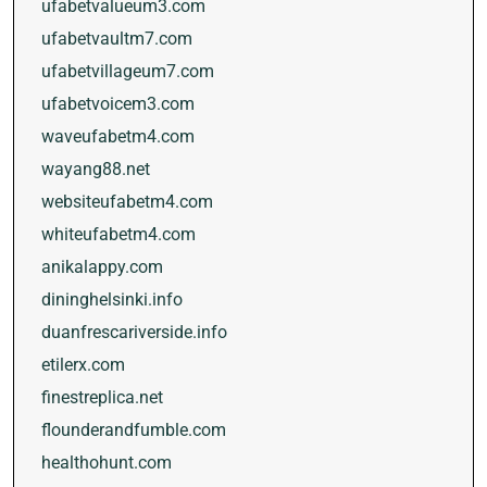
ufabetvalueum3.com
ufabetvaultm7.com
ufabetvillageum7.com
ufabetvoicem3.com
waveufabetm4.com
wayang88.net
websiteufabetm4.com
whiteufabetm4.com
anikalappy.com
dininghelsinki.info
duanfrescariverside.info
etilerx.com
finestreplica.net
flounderandfumble.com
healthohunt.com