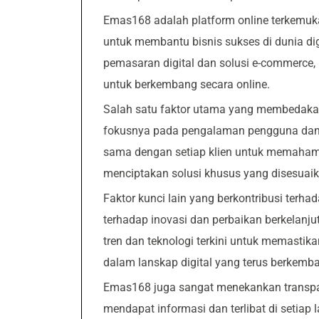
Emas168 adalah platform online terkemuk
untuk membantu bisnis sukses di dunia di
pemasaran digital dan solusi e-commerce
untuk berkembang secara online.
Salah satu faktor utama yang membedakan
fokusnya pada pengalaman pengguna dan 
sama dengan setiap klien untuk memahami
menciptakan solusi khusus yang disesuaik
Faktor kunci lain yang berkontribusi te
terhadap inovasi dan perbaikan berkelanju
tren dan teknologi terkini untuk memastik
dalam lanskap digital yang terus berkemb
Emas168 juga sangat menekankan transpa
mendapat informasi dan terlibat di setiap 