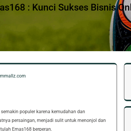
s168 : Kunci Sukses Bisnis On
ammallz.com
jadi semakin populer karena kemudahan dan
tnya persaingan, menjadi sulit untuk menonjol dan
situlah Emas168 berperan.