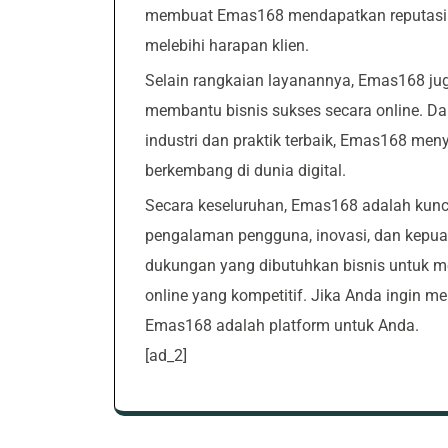
membuat Emas168 mendapatkan reputasi d
melebihi harapan klien.
Selain rangkaian layanannya, Emas168 j
membantu bisnis sukses secara online. Da
industri dan praktik terbaik, Emas168 me
berkembang di dunia digital.
Secara keseluruhan, Emas168 adalah kunci
pengalaman pengguna, inovasi, dan kepu
dukungan yang dibutuhkan bisnis untuk m
online yang kompetitif. Jika Anda ingin me
Emas168 adalah platform untuk Anda.
[ad_2]