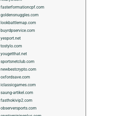
fasterformationcpf.com
goldensnuggles.com
lookbattlemap.com
buyrdpservice.com
yesport.net
tostylo.com
yougetthat.net
sportsnetclub.com
newbestcrypto.com
oxfordsave.com
iclassicgames.com
saung-artikel.com
fasthokivip2.com
observersports.com
cryptominingplus.com