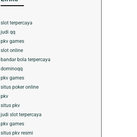
slot terpercaya
judi qq
pkv games
slot online
bandar bola terpercaya
dominoqq
pkv games
situs poker online
pkv
situs pkv
judi slot terpercaya
pkv games
situs pkv resmi