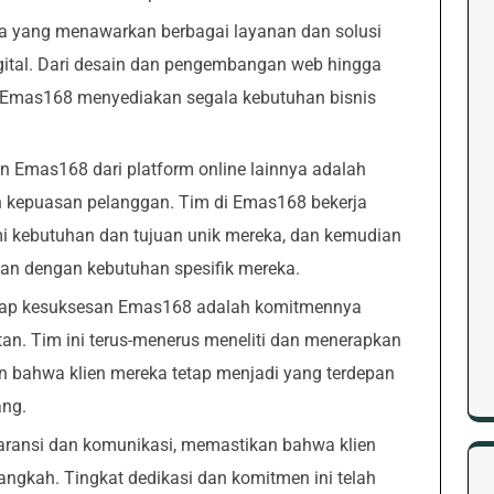
a yang menawarkan berbagai layanan dan solusi
gital. Dari desain dan pengembangan web hingga
, Emas168 menyediakan segala kebutuhan bisnis
 Emas168 dari platform online lainnya adalah
kepuasan pelanggan. Tim di Emas168 bekerja
 kebutuhan dan tujuan unik mereka, dan kemudian
an dengan kebutuhan spesifik mereka.
rhadap kesuksesan Emas168 adalah komitmennya
tan. Tim ini terus-menerus meneliti dan menerapkan
an bahwa klien mereka tetap menjadi yang terdepan
ang.
ransi dan komunikasi, memastikan bahwa klien
langkah. Tingkat dedikasi dan komitmen ini telah