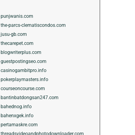
punjwanis.com
the-parcs-clematiscondos.com
jusu-gb.com
thecarepet.com
blogwriterplus.com
guestpostingseo.com
casinogambitpro.info
pokerplaymasters.info
courseoncourse.com
bantinbatdongsan247.com
bahednog.info
bahenxgek.info
pertamaskre.com
threadsvideoandphotodownloader.com