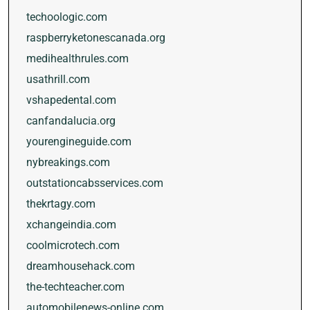
techoologic.com
raspberryketonescanada.org
medihealthrules.com
usathrill.com
vshapedental.com
canfandalucia.org
yourengineguide.com
nybreakings.com
outstationcabsservices.com
thekrtagy.com
xchangeindia.com
coolmicrotech.com
dreamhousehack.com
the-techteacher.com
automobilenews-online.com