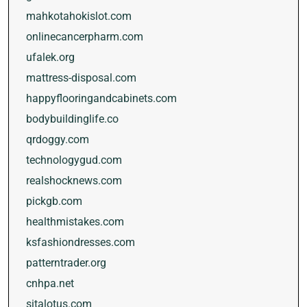
mahkotahokislot.com
onlinecancerpharm.com
ufalek.org
mattress-disposal.com
happyflooringandcabinets.com
bodybuildinglife.co
qrdoggy.com
technologygud.com
realshocknews.com
pickgb.com
healthmistakes.com
ksfashiondresses.com
patterntrader.org
cnhpa.net
sitalotus.com