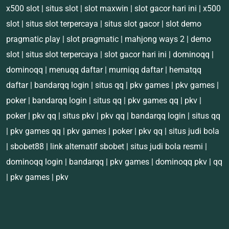
x500 slot
|
situs slot
|
slot maxwin
|
slot gacor hari ini
|
x500
slot
|
situs slot terpercaya
|
situs slot gacor
|
slot demo
pragmatic play
|
slot pragmatic
|
mahjong ways 2
|
demo
slot
|
situs slot terpercaya
|
slot gacor hari ini
|
dominoqq
|
dominoqq
|
menuqq daftar
|
murniqq daftar
|
hematqq
daftar
|
bandarqq login
|
situs qq
|
pkv games
|
pkv games
|
poker
|
bandarqq login
|
situs qq
|
pkv games qq
|
pkv
|
poker
|
pkv qq
|
situs pkv
|
pkv qq
|
bandarqq login
|
situs qq
|
pkv games qq
|
pkv games
|
poker
|
pkv qq
|
situs judi bola
|
sbobet88
|
link alternatif sbobet
|
situs judi bola resmi
|
dominoqq login
|
bandarqq
|
pkv games
|
dominoqq pkv
|
qq
|
pkv games
|
pkv