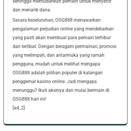
sehingga memudahkan pemain untuk menyetor
dan menarik dana.
Secara keseluruhan, OSG888 menawarkan
pengalaman perjudian online yang mendebarkan
yang pasti akan membuat para pemain terhibur
dan terlibat. Dengan beragam permainan, promosi
yang melimpah, dan antarmuka yang ramah
pengguna, mudah untuk melihat mengapa
OSG888 adalah pilihan populer di kalangan
penggemar kasino online. Jadi mengapa
menunggu? Ikuti aksinya dan mulai bermain di
OSG888 hari ini!
[ad_2]