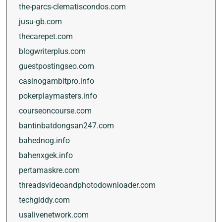
the-parcs-clematiscondos.com
jusu-gb.com
thecarepet.com
blogwriterplus.com
guestpostingseo.com
casinogambitpro.info
pokerplaymasters.info
courseoncourse.com
bantinbatdongsan247.com
bahednog.info
bahenxgek.info
pertamaskre.com
threadsvideoandphotodownloader.com
techgiddy.com
usalivenetwork.com