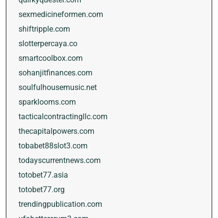
sexmedicineformen.com
shiftripple.com
slotterpercaya.co
smartcoolbox.com
sohanjitfinances.com
soulfulhousemusic.net
sparklooms.com
tacticalcontractingllc.com
thecapitalpowers.com
tobabet88slot3.com
todayscurrentnews.com
totobet77.asia
totobet77.org
trendingpublication.com