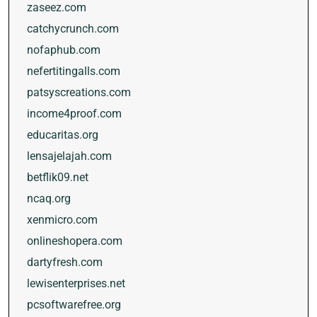
zaseez.com
catchycrunch.com
nofaphub.com
nefertitingalls.com
patsyscreations.com
income4proof.com
educaritas.org
lensajelajah.com
betflik09.net
ncaq.org
xenmicro.com
onlineshopera.com
dartyfresh.com
lewisenterprises.net
pcsoftwarefree.org