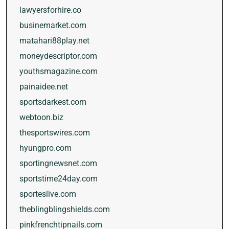
lawyersforhire.co
businemarket.com
matahari88play.net
moneydescriptor.com
youthsmagazine.com
painaidee.net
sportsdarkest.com
webtoon.biz
thesportswires.com
hyungpro.com
sportingnewsnet.com
sportstime24day.com
sporteslive.com
theblingblingshields.com
pinkfrenchtipnails.com