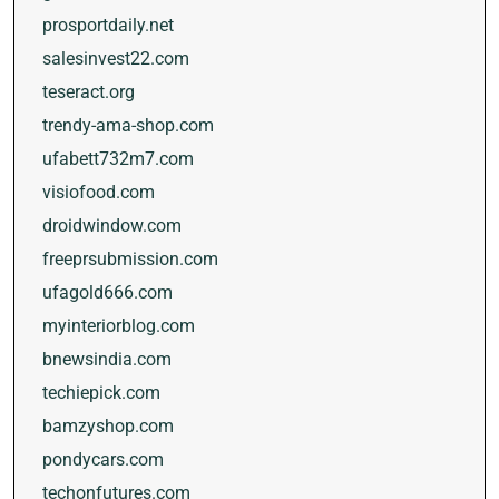
prosportdaily.net
salesinvest22.com
teseract.org
trendy-ama-shop.com
ufabett732m7.com
visiofood.com
droidwindow.com
freeprsubmission.com
ufagold666.com
myinteriorblog.com
bnewsindia.com
techiepick.com
bamzyshop.com
pondycars.com
techonfutures.com