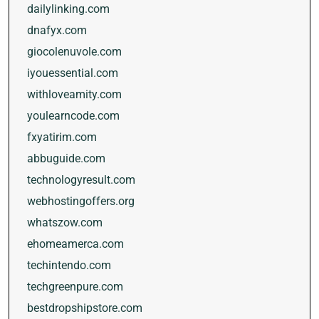
dailylinking.com
dnafyx.com
giocolenuvole.com
iyouessential.com
withloveamity.com
youlearncode.com
fxyatirim.com
abbuguide.com
technologyresult.com
webhostingoffers.org
whatszow.com
ehomeamerca.com
techintendo.com
techgreenpure.com
bestdropshipstore.com