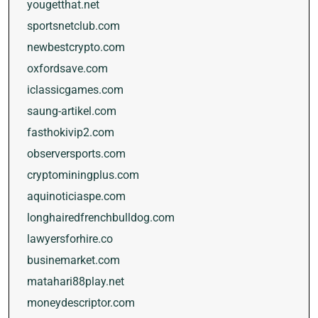
yougetthat.net
sportsnetclub.com
newbestcrypto.com
oxfordsave.com
iclassicgames.com
saung-artikel.com
fasthokivip2.com
observersports.com
cryptominingplus.com
aquinoticiaspe.com
longhairedfrenchbulldog.com
lawyersforhire.co
businemarket.com
matahari88play.net
moneydescriptor.com