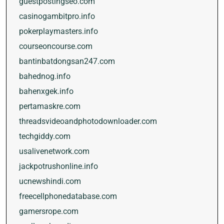
guestpostingseo.com
casinogambitpro.info
pokerplaymasters.info
courseoncourse.com
bantinbatdongsan247.com
bahednog.info
bahenxgek.info
pertamaskre.com
threadsvideoandphotodownloader.com
techgiddy.com
usalivenetwork.com
jackpotrushonline.info
ucnewshindi.com
freecellphonedatabase.com
gamersrope.com