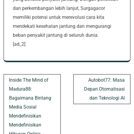
dan perkembangan lebih lanjut, Surgagacor
memiliki potensi untuk merevolusi cara kita
mendekati kesehatan jantung dan mengurangi
beban penyakit jantung di seluruh dunia.
[ad_2]
Post
Inside The Mind of
Autobot77: Masa
navigation
Madura88:
Depan Otomatisasi
Bagaimana Bintang
dan Teknologi AI
Media Sosial
Mendefinisikan
Mendefinisikan
Hiburan Online