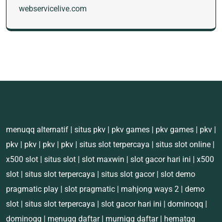
webservicelive.com
menuqq alternatif
|
situs pkv
|
pkv games
|
pkv games
|
pkv
|
pkv
|
pkv
|
pkv
|
pkv
|
situs slot terpercaya
|
situs slot online
|
x500 slot
|
situs slot
|
slot maxwin
|
slot gacor hari ini
|
x500
slot
|
situs slot terpercaya
|
situs slot gacor
|
slot demo
pragmatic play
|
slot pragmatic
|
mahjong ways 2
|
demo
slot
|
situs slot terpercaya
|
slot gacor hari ini
|
dominoqq
|
dominoqq
|
menuqq daftar
|
murniqq daftar
|
hematqq