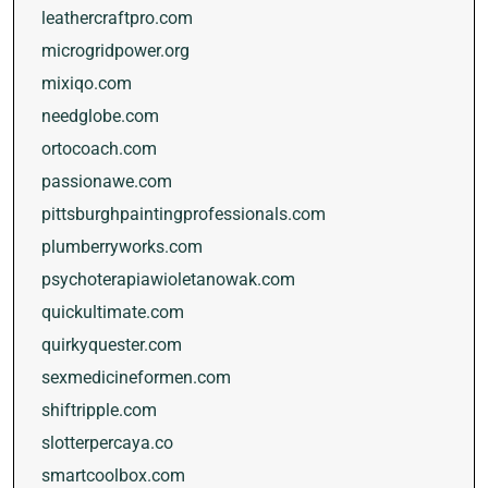
leathercraftpro.com
microgridpower.org
mixiqo.com
needglobe.com
ortocoach.com
passionawe.com
pittsburghpaintingprofessionals.com
plumberryworks.com
psychoterapiawioletanowak.com
quickultimate.com
quirkyquester.com
sexmedicineformen.com
shiftripple.com
slotterpercaya.co
smartcoolbox.com