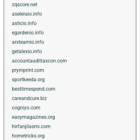
zqscore.net
aseleraio.info
asticio.info
egardenio.info
arxteamio.info
getalexio.info
accountaudittaxcon.com
prymprint.com
sportkeeda.org
besttimespend.com
careandcure.biz
cogniyo.com
easymagazines.org
hirfanjilasmi.com
hometricks.org