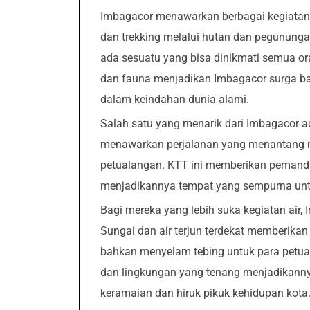
Imbagacor menawarkan berbagai kegiatan y
dan trekking melalui hutan dan pegunungan
ada sesuatu yang bisa dinikmati semua o
dan fauna menjadikan Imbagacor surga ba
dalam keindahan dunia alami.
Salah satu yang menarik dari Imbagacor
menawarkan perjalanan yang menantang n
petualangan. KTT ini memberikan pemandan
menjadikannya tempat yang sempurna untu
Bagi mereka yang lebih suka kegiatan air,
Sungai dan air terjun terdekat memberika
bahkan menyelam tebing untuk para petuala
dan lingkungan yang tenang menjadikanny
keramaian dan hiruk pikuk kehidupan kota