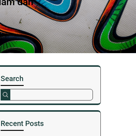
alam dan
Search
Recent Posts