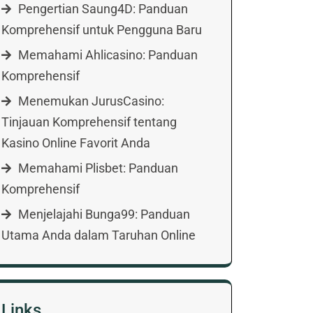
Pengertian Saung4D: Panduan
Komprehensif untuk Pengguna Baru
Memahami Ahlicasino: Panduan
Komprehensif
Menemukan JurusCasino:
Tinjauan Komprehensif tentang
Kasino Online Favorit Anda
Memahami Plisbet: Panduan
Komprehensif
Menjelajahi Bunga99: Panduan
Utama Anda dalam Taruhan Online
Links