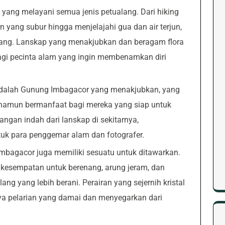
ang melayani semua jenis petualang. Dari hiking
 yang subur hingga menjelajahi gua dan air terjun,
rang. Lanskap yang menakjubkan dan beragam flora
gi pecinta alam yang ingin membenamkan diri
 adalah Gunung Imbagacor yang menakjubkan, yang
amun bermanfaat bagi mereka yang siap untuk
gan indah dari lanskap di sekitarnya,
k para penggemar alam dan fotografer.
 Imbagacor juga memiliki sesuatu untuk ditawarkan.
n kesempatan untuk berenang, arung jeram, dan
ng yang lebih berani. Perairan yang sejernih kristal
a pelarian yang damai dan menyegarkan dari
.