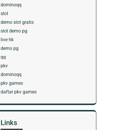
dominoqq
slot
demo slot gratis
slot demo pg
live hk
demo pg
qq
pkv
dominoqq
pkv games
daftar pkv games
Links