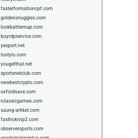
fasterformationcpf.com
goldensnuggles.com
lookbattlemap.com
buyrdpservice.com
yesport.net
tostylo.com
yougetthat.net
sportsnetclub.com
newbestcrypto.com
oxfordsave.com
iclassicgames.com
saung-artikel.com
fasthokivip2.com
observersports.com
cryptominingplus.com