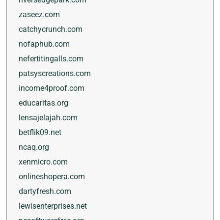
zaseez.com
catchycrunch.com
nofaphub.com
nefertitingalls.com
patsyscreations.com
income4proof.com
educaritas.org
lensajelajah.com
betflik09.net
ncaq.org
xenmicro.com
onlineshopera.com
dartyfresh.com
lewisenterprises.net