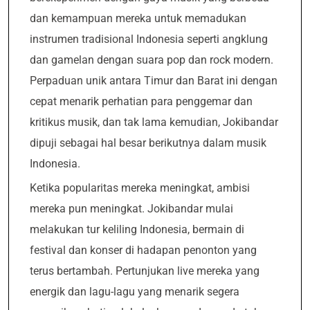
dan kemampuan mereka untuk memadukan
instrumen tradisional Indonesia seperti angklung
dan gamelan dengan suara pop dan rock modern.
Perpaduan unik antara Timur dan Barat ini dengan
cepat menarik perhatian para penggemar dan
kritikus musik, dan tak lama kemudian, Jokibandar
dipuji sebagai hal besar berikutnya dalam musik
Indonesia.
Ketika popularitas mereka meningkat, ambisi
mereka pun meningkat. Jokibandar mulai
melakukan tur keliling Indonesia, bermain di
festival dan konser di hadapan penonton yang
terus bertambah. Pertunjukan live mereka yang
energik dan lagu-lagu yang menarik segera