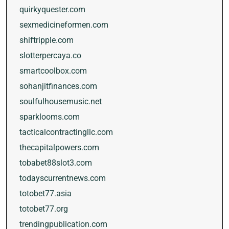
quirkyquester.com
sexmedicineformen.com
shiftripple.com
slotterpercaya.co
smartcoolbox.com
sohanjitfinances.com
soulfulhousemusic.net
sparklooms.com
tacticalcontractingllc.com
thecapitalpowers.com
tobabet88slot3.com
todayscurrentnews.com
totobet77.asia
totobet77.org
trendingpublication.com