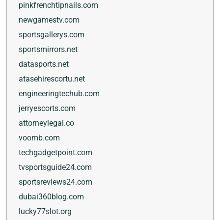
pinkfrenchtipnails.com
newgamestv.com
sportsgallerys.com
sportsmirrors.net
datasports.net
atasehirescortu.net
engineeringtechub.com
jerryescorts.com
attorneylegal.co
voomb.com
techgadgetpoint.com
tvsportsguide24.com
sportsreviews24.com
dubai360blog.com
lucky77slot.org