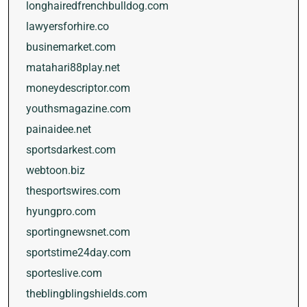
longhairedfrenchbulldog.com
lawyersforhire.co
businemarket.com
matahari88play.net
moneydescriptor.com
youthsmagazine.com
painaidee.net
sportsdarkest.com
webtoon.biz
thesportswires.com
hyungpro.com
sportingnewsnet.com
sportstime24day.com
sporteslive.com
theblingblingshields.com