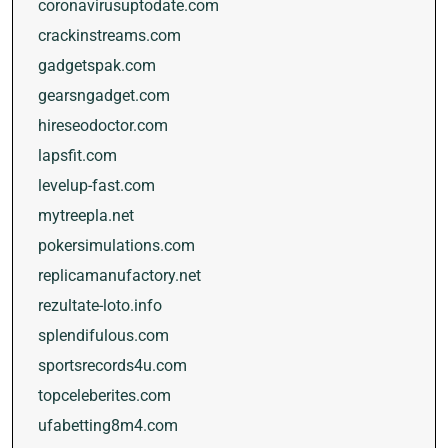
coronavirusuptodate.com
crackinstreams.com
gadgetspak.com
gearsngadget.com
hireseodoctor.com
lapsfit.com
levelup-fast.com
mytreepla.net
pokersimulations.com
replicamanufactory.net
rezultate-loto.info
splendifulous.com
sportsrecords4u.com
topceleberites.com
ufabetting8m4.com