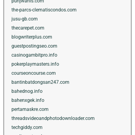
punjwanis.com
the-parcs-clematiscondos.com
jusu-gb.com
thecarepet.com
blogwriterplus.com
guestpostingseo.com
casinogambitpro.info
pokerplaymasters.info
courseoncourse.com
bantinbatdongsan247.com
bahednog.info
bahenxgek.info
pertamaskre.com
threadsvideoandphotodownloader.com
techgiddy.com