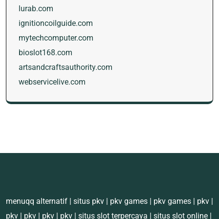
lurab.com
ignitioncoilguide.com
mytechcomputer.com
bioslot168.com
artsandcraftsauthority.com
webservicelive.com
menuqq alternatif
|
situs pkv
|
pkv games
|
pkv games
|
pkv
|
pkv
|
pkv
|
pkv
|
pkv
|
situs slot terpercaya
|
situs slot online
|