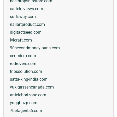
bestdropshipstore.com
cartelreviews.com
surfsway.com
nailartproduct.com
digitactseed.com
lvlcraft.com
90secondmoneyloans.com
xenmicro.com
rodrovers.com
tripssolution.com
satta-king-india.com
yukigassencanada.com
articlehorizone.com
yuqqbbzp.com
7betagents6.com