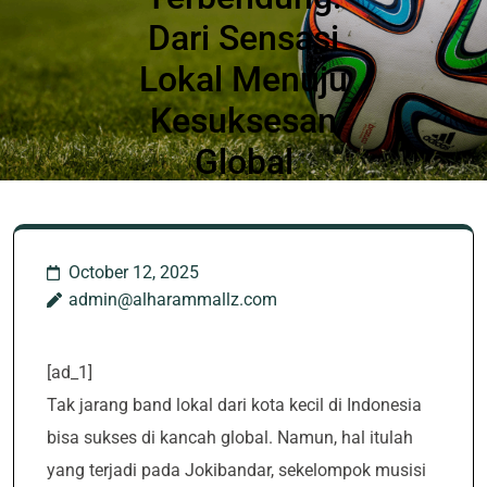
Dari Sensasi
Lokal Menuju
Kesuksesan
Global
October 12, 2025
admin@alharammallz.com
[ad_1]
Tak jarang band lokal dari kota kecil di Indonesia
bisa sukses di kancah global. Namun, hal itulah
yang terjadi pada Jokibandar, sekelompok musisi