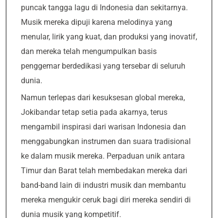
puncak tangga lagu di Indonesia dan sekitarnya.
Musik mereka dipuji karena melodinya yang
menular, lirik yang kuat, dan produksi yang inovatif,
dan mereka telah mengumpulkan basis
penggemar berdedikasi yang tersebar di seluruh
dunia.
Namun terlepas dari kesuksesan global mereka,
Jokibandar tetap setia pada akarnya, terus
mengambil inspirasi dari warisan Indonesia dan
menggabungkan instrumen dan suara tradisional
ke dalam musik mereka. Perpaduan unik antara
Timur dan Barat telah membedakan mereka dari
band-band lain di industri musik dan membantu
mereka mengukir ceruk bagi diri mereka sendiri di
dunia musik yang kompetitif.