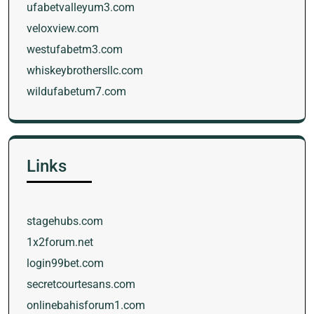
ufabetvalleyum3.com
veloxview.com
westufabetm3.com
whiskeybrothersllc.com
wildufabetum7.com
Links
stagehubs.com
1x2forum.net
login99bet.com
secretcourtesans.com
onlinebahisforum1.com