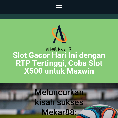
Skip
to
content
(Press
Enter)
Slot Gacor Hari Ini dengan
RTP Tertinggi, Coba Slot
X500 untuk Maxwin
Meluncurkan
kisah sukses
Mekar88: