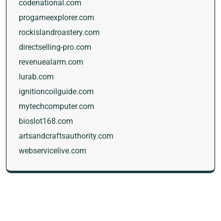
codenational.com
progameexplorer.com
rockislandroastery.com
directselling-pro.com
revenuealarm.com
lurab.com
ignitioncoilguide.com
mytechcomputer.com
bioslot168.com
artsandcraftsauthority.com
webservicelive.com