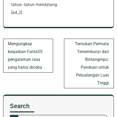
tahun -tahun mendatang.
[ad_2]
Post
Mengungkap
Temukan Permata
navigation
keajaiban Fanta55:
Tersembunyi dari
pengalaman rasa
Bintangmpo:
yang harus dicoba
Panduan untuk
Petualangan Luar
Tinggi
Search