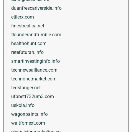
duanfrescariverside.info
etilerx.com
finestreplica.net
flounderandfumble.com
healthohunt.com
retefuturah.info
smartinvestinginfo.info
technewsalliance.com
technonetmarket.com
tedstanger.net
ufabett732um3.com
uskola.info
wagonpaints.info
waitfornext.com
clearvisionmarketing.co