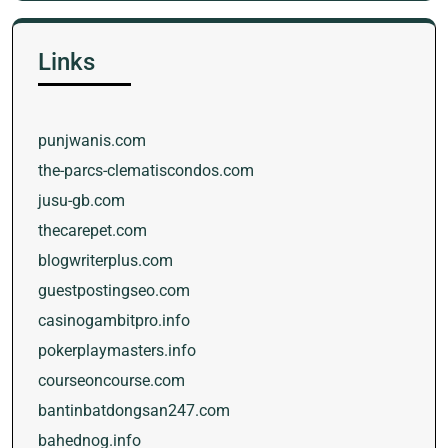
Links
punjwanis.com
the-parcs-clematiscondos.com
jusu-gb.com
thecarepet.com
blogwriterplus.com
guestpostingseo.com
casinogambitpro.info
pokerplaymasters.info
courseoncourse.com
bantinbatdongsan247.com
bahednog.info