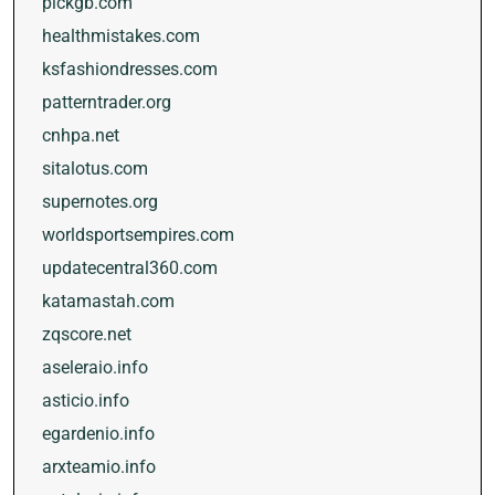
pickgb.com
healthmistakes.com
ksfashiondresses.com
patterntrader.org
cnhpa.net
sitalotus.com
supernotes.org
worldsportsempires.com
updatecentral360.com
katamastah.com
zqscore.net
aseleraio.info
asticio.info
egardenio.info
arxteamio.info