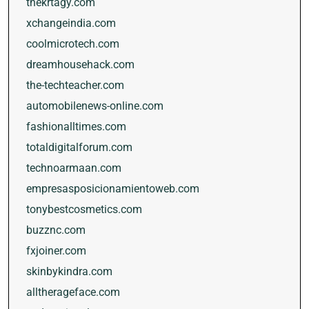
thekrtagy.com
xchangeindia.com
coolmicrotech.com
dreamhousehack.com
the-techteacher.com
automobilenews-online.com
fashionalltimes.com
totaldigitalforum.com
technoarmaan.com
empresasposicionamientoweb.com
tonybestcosmetics.com
buzznc.com
fxjoiner.com
skinbykindra.com
alltherageface.com