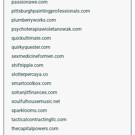
passionawe.com
pittsburghpaintingprofessionals.com
plumberryworks.com
psychoterapiawioletanowak.com
quickultimate.com
quirkyquester.com
sexmedicineformen.com
shiftripple.com
slotterpercaya.co
smartcoolbox.com
sohanjitfinances.com
soulfulhousemusic.net
sparklooms.com
tacticalcontractingllc.com
thecapitalpowers.com