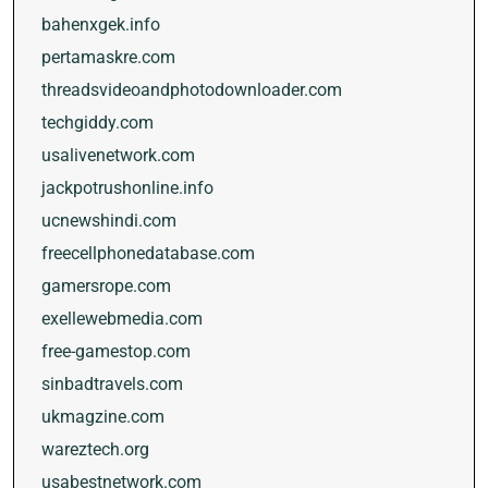
bahenxgek.info
pertamaskre.com
threadsvideoandphotodownloader.com
techgiddy.com
usalivenetwork.com
jackpotrushonline.info
ucnewshindi.com
freecellphonedatabase.com
gamersrope.com
exellewebmedia.com
free-gamestop.com
sinbadtravels.com
ukmagzine.com
wareztech.org
usabestnetwork.com