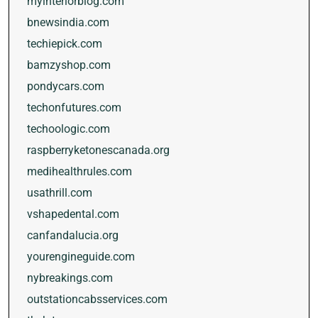
myinteriorblog.com
bnewsindia.com
techiepick.com
bamzyshop.com
pondycars.com
techonfutures.com
techoologic.com
raspberryketonescanada.org
medihealthrules.com
usathrill.com
vshapedental.com
canfandalucia.org
yourengineguide.com
nybreakings.com
outstationcabsservices.com