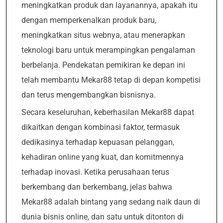
meningkatkan produk dan layanannya, apakah itu
dengan memperkenalkan produk baru,
meningkatkan situs webnya, atau menerapkan
teknologi baru untuk merampingkan pengalaman
berbelanja. Pendekatan pemikiran ke depan ini
telah membantu Mekar88 tetap di depan kompetisi
dan terus mengembangkan bisnisnya.
Secara keseluruhan, keberhasilan Mekar88 dapat
dikaitkan dengan kombinasi faktor, termasuk
dedikasinya terhadap kepuasan pelanggan,
kehadiran online yang kuat, dan komitmennya
terhadap inovasi. Ketika perusahaan terus
berkembang dan berkembang, jelas bahwa
Mekar88 adalah bintang yang sedang naik daun di
dunia bisnis online, dan satu untuk ditonton di