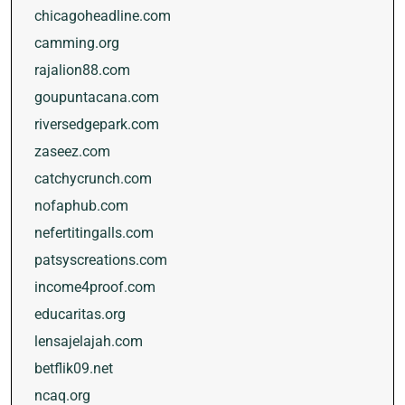
chicagoheadline.com
camming.org
rajalion88.com
goupuntacana.com
riversedgepark.com
zaseez.com
catchycrunch.com
nofaphub.com
nefertitingalls.com
patsyscreations.com
income4proof.com
educaritas.org
lensajelajah.com
betflik09.net
ncaq.org