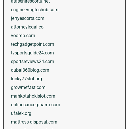
atasehirescortu.net
engineeringtechub.com
jerryescorts.com
attorneylegal.co
voomb.com
techgadgetpoint.com
tvsportsguide24.com
sportsreviews24.com
dubai360blog.com
lucky77slot.org
growmefast.com
mahkotahokislot.com
onlinecancerpharm.com
ufalek.org
mattress-disposal.com