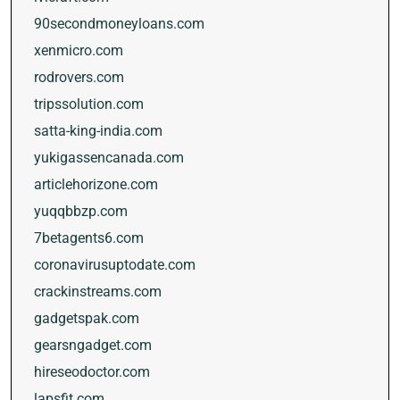
90secondmoneyloans.com
xenmicro.com
rodrovers.com
tripssolution.com
satta-king-india.com
yukigassencanada.com
articlehorizone.com
yuqqbbzp.com
7betagents6.com
coronavirusuptodate.com
crackinstreams.com
gadgetspak.com
gearsngadget.com
hireseodoctor.com
lapsfit.com