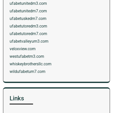
ufabetunitedm3.com
ufabetunitedm7.com
ufabetuskedm7.com
ufabetutoredm3.com
ufabetutoredm7.com
ufabetvalleyum3.com
veloxview.com
westufabetm3.com
whiskeybrothersllc.com
wildufabetum7.com
Links