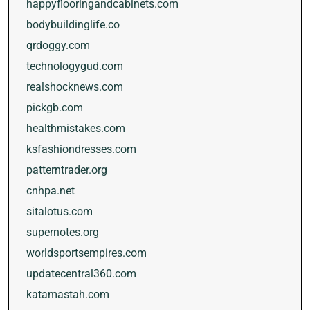
happyflooringandcabinets.com
bodybuildinglife.co
qrdoggy.com
technologygud.com
realshocknews.com
pickgb.com
healthmistakes.com
ksfashiondresses.com
patterntrader.org
cnhpa.net
sitalotus.com
supernotes.org
worldsportsempires.com
updatecentral360.com
katamastah.com