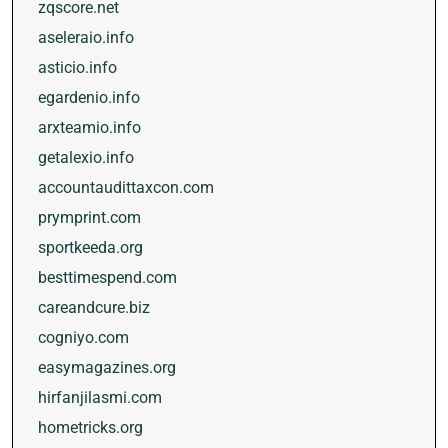
zqscore.net
aseleraio.info
asticio.info
egardenio.info
arxteamio.info
getalexio.info
accountaudittaxcon.com
prymprint.com
sportkeeda.org
besttimespend.com
careandcure.biz
cogniyo.com
easymagazines.org
hirfanjilasmi.com
hometricks.org