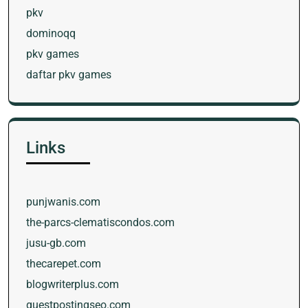
pkv
dominoqq
pkv games
daftar pkv games
Links
punjwanis.com
the-parcs-clematiscondos.com
jusu-gb.com
thecarepet.com
blogwriterplus.com
guestpostingseo.com