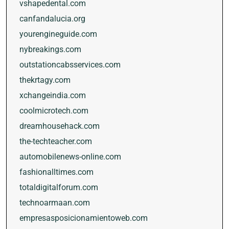
vshapedental.com
canfandalucia.org
yourengineguide.com
nybreakings.com
outstationcabsservices.com
thekrtagy.com
xchangeindia.com
coolmicrotech.com
dreamhousehack.com
the-techteacher.com
automobilenews-online.com
fashionalltimes.com
totaldigitalforum.com
technoarmaan.com
empresasposicionamientoweb.com