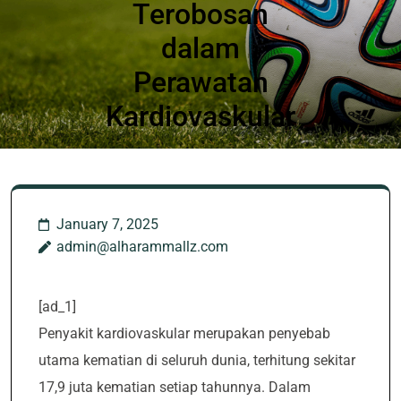
Terobosan
dalam
Perawatan
Kardiovaskular
January 7, 2025
admin@alharammallz.com
[ad_1]
Penyakit kardiovaskular merupakan penyebab
utama kematian di seluruh dunia, terhitung sekitar
17,9 juta kematian setiap tahunnya. Dalam