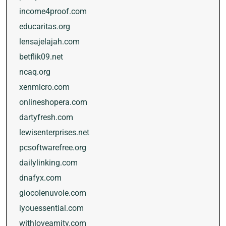
income4proof.com
educaritas.org
lensajelajah.com
betflik09.net
ncaq.org
xenmicro.com
onlineshopera.com
dartyfresh.com
lewisenterprises.net
pcsoftwarefree.org
dailylinking.com
dnafyx.com
giocolenuvole.com
iyouessential.com
withloveamity.com