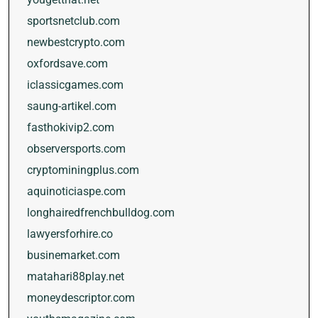
sportsnetclub.com
newbestcrypto.com
oxfordsave.com
iclassicgames.com
saung-artikel.com
fasthokivip2.com
observersports.com
cryptominingplus.com
aquinoticiaspe.com
longhairedfrenchbulldog.com
lawyersforhire.co
businemarket.com
matahari88play.net
moneydescriptor.com