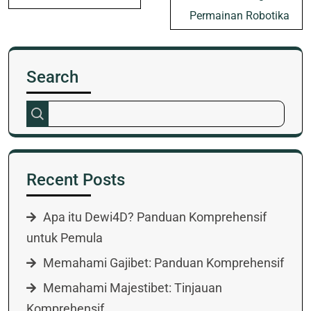
Permainan Robotika
Search
Recent Posts
Apa itu Dewi4D? Panduan Komprehensif
untuk Pemula
Memahami Gajibet: Panduan Komprehensif
Memahami Majestibet: Tinjauan
Komprehensif