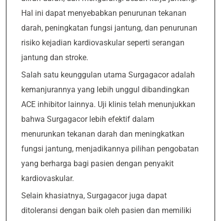
Hal ini dapat menyebabkan penurunan tekanan
darah, peningkatan fungsi jantung, dan penurunan
risiko kejadian kardiovaskular seperti serangan
jantung dan stroke.
Salah satu keunggulan utama Surgagacor adalah
kemanjurannya yang lebih unggul dibandingkan
ACE inhibitor lainnya. Uji klinis telah menunjukkan
bahwa Surgagacor lebih efektif dalam
menurunkan tekanan darah dan meningkatkan
fungsi jantung, menjadikannya pilihan pengobatan
yang berharga bagi pasien dengan penyakit
kardiovaskular.
Selain khasiatnya, Surgagacor juga dapat
ditoleransi dengan baik oleh pasien dan memiliki