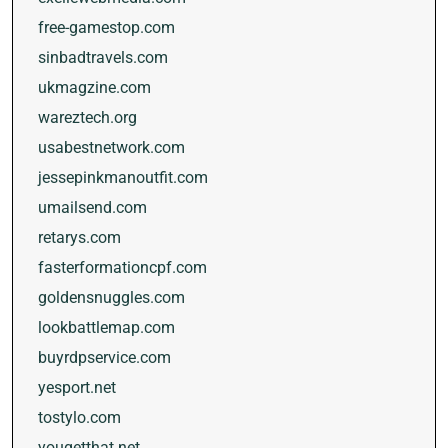
free-gamestop.com
sinbadtravels.com
ukmagzine.com
wareztech.org
usabestnetwork.com
jessepinkmanoutfit.com
umailsend.com
retarys.com
fasterformationcpf.com
goldensnuggles.com
lookbattlemap.com
buyrdpservice.com
yesport.net
tostylo.com
yougetthat.net