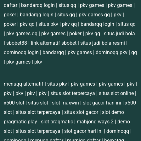
daftar
|
bandarqq login
|
situs qq
|
pkv games
|
pkv games
|
poker
|
bandarqq login
|
situs qq
|
pkv games qq
|
pkv
|
poker
|
pkv qq
|
situs pkv
|
pkv qq
|
bandarqq login
|
situs qq
|
pkv games qq
|
pkv games
|
poker
|
pkv qq
|
situs judi bola
|
sbobet88
|
link alternatif sbobet
|
situs judi bola resmi
|
dominoqq login
|
bandarqq
|
pkv games
|
dominoqq pkv
|
qq
|
pkv games
|
pkv
menuqq alternatif
|
situs pkv
|
pkv games
|
pkv games
|
pkv
|
pkv
|
pkv
|
pkv
|
pkv
|
situs slot terpercaya
|
situs slot online
|
x500 slot
|
situs slot
|
slot maxwin
|
slot gacor hari ini
|
x500
slot
|
situs slot terpercaya
|
situs slot gacor
|
slot demo
pragmatic play
|
slot pragmatic
|
mahjong ways 2
|
demo
slot
|
situs slot terpercaya
|
slot gacor hari ini
|
dominoqq
|
dominoqq
|
menuqq daftar
|
murniqq daftar
|
hematqq