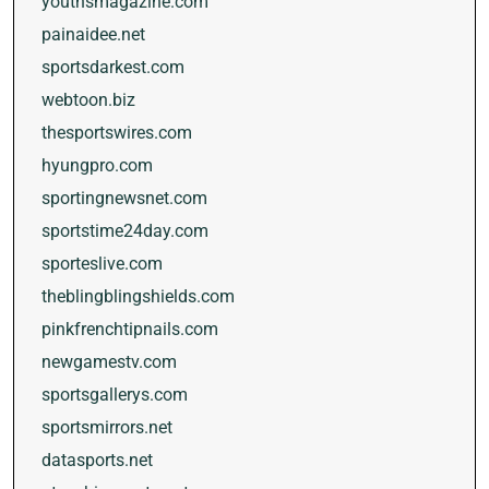
youthsmagazine.com
painaidee.net
sportsdarkest.com
webtoon.biz
thesportswires.com
hyungpro.com
sportingnewsnet.com
sportstime24day.com
sporteslive.com
theblingblingshields.com
pinkfrenchtipnails.com
newgamestv.com
sportsgallerys.com
sportsmirrors.net
datasports.net