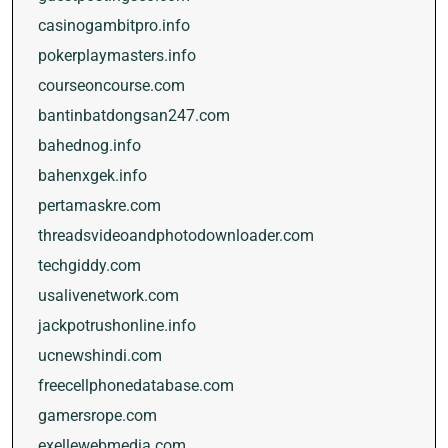
casinogambitpro.info
pokerplaymasters.info
courseoncourse.com
bantinbatdongsan247.com
bahednog.info
bahenxgek.info
pertamaskre.com
threadsvideoandphotodownloader.com
techgiddy.com
usalivenetwork.com
jackpotrushonline.info
ucnewshindi.com
freecellphonedatabase.com
gamersrope.com
exellewebmedia.com