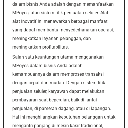
dalam bisnis Anda adalah dengan memanfaatkan
MPoyes, atau sistem titik penjualan seluler. Alat-
alat inovatif ini menawarkan berbagai manfaat
yang dapat membantu menyederhanakan operasi,
meningkatkan layanan pelanggan, dan
meningkatkan profitabilitas.
Salah satu keuntungan utama menggunakan
MPoyes dalam bisnis Anda adalah
kemampuannya dalam memproses transaksi
dengan cepat dan mudah. Dengan sistem titik
penjualan seluler, karyawan dapat melakukan
pembayaran saat bepergian, baik di lantai
penjualan, di pameran dagang, atau di lapangan.
Hal ini menghilangkan kebutuhan pelanggan untuk
mengantri panjang di mesin kasir tradisional,