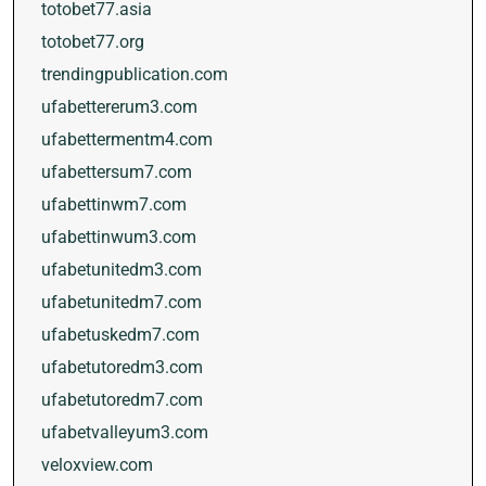
totobet77.asia
totobet77.org
trendingpublication.com
ufabettererum3.com
ufabettermentm4.com
ufabettersum7.com
ufabettinwm7.com
ufabettinwum3.com
ufabetunitedm3.com
ufabetunitedm7.com
ufabetuskedm7.com
ufabetutoredm3.com
ufabetutoredm7.com
ufabetvalleyum3.com
veloxview.com