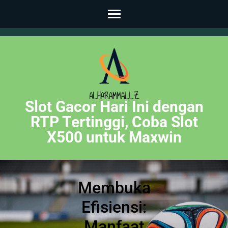
Skip
to
content
(Press
Enter)
Slot Gacor Hari Ini dengan
RTP Tertinggi, Coba Slot
X500 untuk Maxwin
Membuka
Efisiensi:
Manfaat