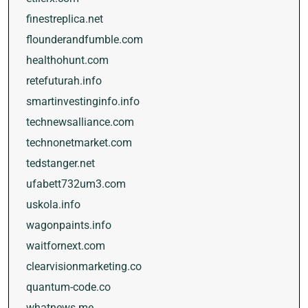
finestreplica.net
flounderandfumble.com
healthohunt.com
retefuturah.info
smartinvestinginfo.info
technewsalliance.com
technonetmarket.com
tedstanger.net
ufabett732um3.com
uskola.info
wagonpaints.info
waitfornext.com
clearvisionmarketing.co
quantum-code.co
whatnews.me