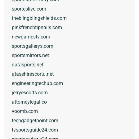
sporteslive.com
theblingblingshields.com
pinkfrenchtipnails.com
newgamestv.com
sportsgallerys.com
sportsmirrors.net
datasports.net
atasehirescortu.net
engineeringtechub.com
jerryescorts.com
attorneylegal.co
voomb.com
techgadgetpoint.com
tvsportsguide24.com