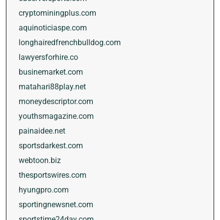
cryptominingplus.com
aquinoticiaspe.com
longhairedfrenchbulldog.com
lawyersforhire.co
businemarket.com
matahari88play.net
moneydescriptor.com
youthsmagazine.com
painaidee.net
sportsdarkest.com
webtoon.biz
thesportswires.com
hyungpro.com
sportingnewsnet.com
sportstime24day.com