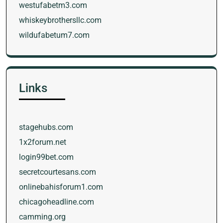
westufabetm3.com
whiskeybrothersllc.com
wildufabetum7.com
Links
stagehubs.com
1x2forum.net
login99bet.com
secretcourtesans.com
onlinebahisforum1.com
chicagoheadline.com
camming.org