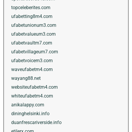
topceleberites.com
ufabetting8m4.com
ufabetunionum3.com
ufabetvalueum3.com
ufabetvaultm7.com
ufabetvillageum7.com
ufabetvoicem3.com
waveufabetm4.com
wayang88.net
websiteufabetm4.com
whiteufabetm4.com
anikalappy.com
dininghelsinki.info
duanfrescariverside.info
etilerx.com