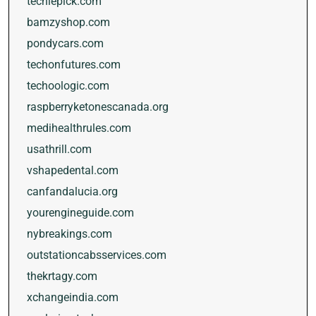
techiepick.com
bamzyshop.com
pondycars.com
techonfutures.com
techoologic.com
raspberryketonescanada.org
medihealthrules.com
usathrill.com
vshapedental.com
canfandalucia.org
yourengineguide.com
nybreakings.com
outstationcabsservices.com
thekrtagy.com
xchangeindia.com