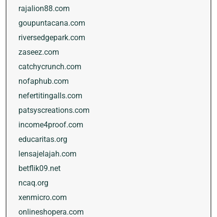
rajalion88.com
goupuntacana.com
riversedgepark.com
zaseez.com
catchycrunch.com
nofaphub.com
nefertitingalls.com
patsyscreations.com
income4proof.com
educaritas.org
lensajelajah.com
betflik09.net
ncaq.org
xenmicro.com
onlineshopera.com