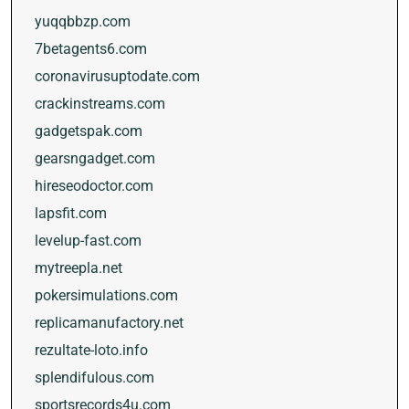
yuqqbbzp.com
7betagents6.com
coronavirusuptodate.com
crackinstreams.com
gadgetspak.com
gearsngadget.com
hireseodoctor.com
lapsfit.com
levelup-fast.com
mytreepla.net
pokersimulations.com
replicamanufactory.net
rezultate-loto.info
splendifulous.com
sportsrecords4u.com