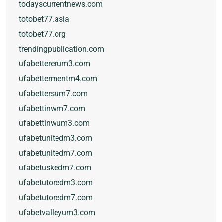
todayscurrentnews.com
totobet77.asia
totobet77.org
trendingpublication.com
ufabettererum3.com
ufabettermentm4.com
ufabettersum7.com
ufabettinwm7.com
ufabettinwum3.com
ufabetunitedm3.com
ufabetunitedm7.com
ufabetuskedm7.com
ufabetutoredm3.com
ufabetutoredm7.com
ufabetvalleyum3.com