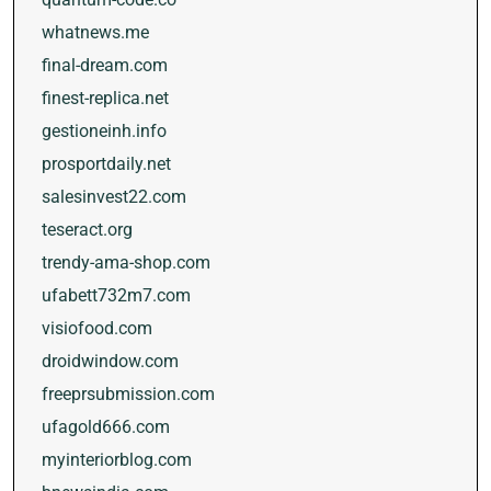
whatnews.me
final-dream.com
finest-replica.net
gestioneinh.info
prosportdaily.net
salesinvest22.com
teseract.org
trendy-ama-shop.com
ufabett732m7.com
visiofood.com
droidwindow.com
freeprsubmission.com
ufagold666.com
myinteriorblog.com