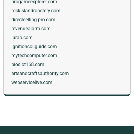
progameexplorer.com
rockislandroastery.com
directselling-pro.com
revenuealarm.com
lurab.com
ignitioncoilguide.com
mytechcomputer.com
bioslot168.com
artsandcraftsauthority.com
webservicelive.com