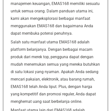
manajemen keuangan, EMAS168 memiliki sesuatu
untuk semua orang. Dalam panduan utama ini,
kami akan mengeksplorasi berbagai manfaat
menggunakan EMAS168 dan bagaimana Anda
dapat membuka potensi penuhnya.
Salah satu manfaat utama EMAS168 adalah
platform belanjanya. Dengan berbagai macam
produk dari merek top, pengguna dapat dengan
mudah menemukan semua yang mereka butuhkan
di satu lokasi yang nyaman. Apakah Anda sedang
mencari pakaian, elektronik, atau barang rumah,
EMAS168 telah Anda liput. Plus, dengan harga
yang kompetitif dan promosi reguler, Anda dapat
menghemat uang saat berbelanja online.
Manfaat utama lain dari EMAS168 adalah