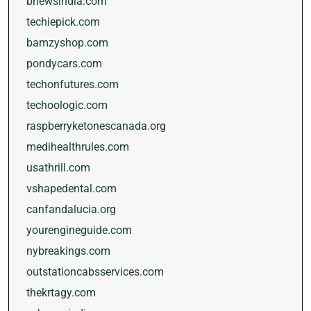
bnewsindia.com
techiepick.com
bamzyshop.com
pondycars.com
techonfutures.com
techoologic.com
raspberryketonescanada.org
medihealthrules.com
usathrill.com
vshapedental.com
canfandalucia.org
yourengineguide.com
nybreakings.com
outstationcabsservices.com
thekrtagy.com