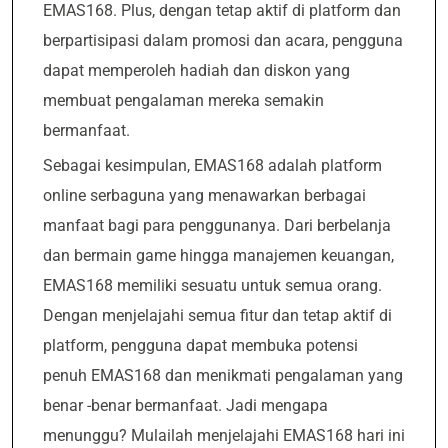
EMAS168. Plus, dengan tetap aktif di platform dan
berpartisipasi dalam promosi dan acara, pengguna
dapat memperoleh hadiah dan diskon yang
membuat pengalaman mereka semakin
bermanfaat.
Sebagai kesimpulan, EMAS168 adalah platform
online serbaguna yang menawarkan berbagai
manfaat bagi para penggunanya. Dari berbelanja
dan bermain game hingga manajemen keuangan,
EMAS168 memiliki sesuatu untuk semua orang.
Dengan menjelajahi semua fitur dan tetap aktif di
platform, pengguna dapat membuka potensi
penuh EMAS168 dan menikmati pengalaman yang
benar -benar bermanfaat. Jadi mengapa
menunggu? Mulailah menjelajahi EMAS168 hari ini