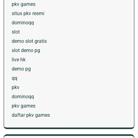
pkv games
situs pkv resmi
dominoqq
slot
demo slot gratis
slot demo pg
live hk
demo pg
qq
pkv
dominoqq
pkv games
daftar pkv games