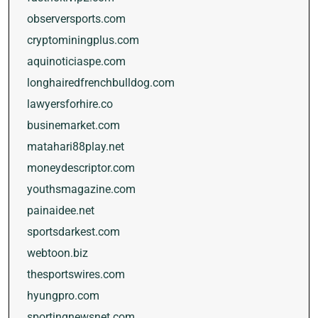
observersports.com
cryptominingplus.com
aquinoticiaspe.com
longhairedfrenchbulldog.com
lawyersforhire.co
businemarket.com
matahari88play.net
moneydescriptor.com
youthsmagazine.com
painaidee.net
sportsdarkest.com
webtoon.biz
thesportswires.com
hyungpro.com
sportingnewsnet.com