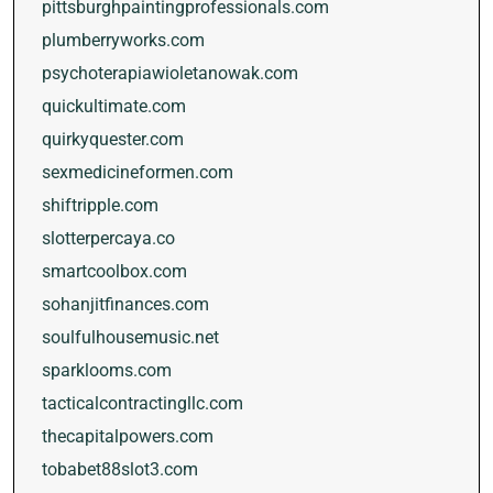
pittsburghpaintingprofessionals.com
plumberryworks.com
psychoterapiawioletanowak.com
quickultimate.com
quirkyquester.com
sexmedicineformen.com
shiftripple.com
slotterpercaya.co
smartcoolbox.com
sohanjitfinances.com
soulfulhousemusic.net
sparklooms.com
tacticalcontractingllc.com
thecapitalpowers.com
tobabet88slot3.com