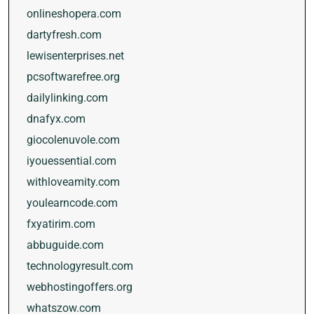
onlineshopera.com
dartyfresh.com
lewisenterprises.net
pcsoftwarefree.org
dailylinking.com
dnafyx.com
giocolenuvole.com
iyouessential.com
withloveamity.com
youlearncode.com
fxyatirim.com
abbuguide.com
technologyresult.com
webhostingoffers.org
whatszow.com