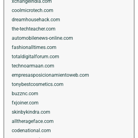
xchangeindia.com
coolmicrotech.com
dreamhousehack.com
the-techteacher.com
automobilenews-online.com
fashionalltimes.com
totaldigitalforum.com
technoarmaan.com
empresasposicionamientoweb.com
tonybestcosmetics.com
buzznc.com
fxjoiner.com
skinbykindra.com
alltherageface.com
codenational.com