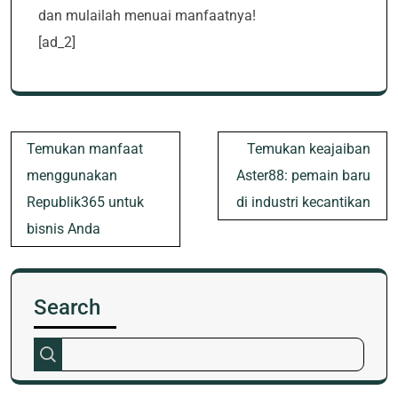
dan mulailah menuai manfaatnya!
[ad_2]
Post
Temukan manfaat
Temukan keajaiban
navigation
menggunakan
Aster88: pemain baru
Republik365 untuk
di industri kecantikan
bisnis Anda
Search