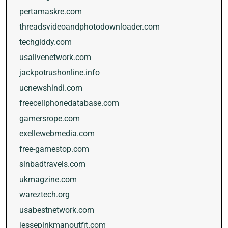
pertamaskre.com
threadsvideoandphotodownloader.com
techgiddy.com
usalivenetwork.com
jackpotrushonline.info
ucnewshindi.com
freecellphonedatabase.com
gamersrope.com
exellewebmedia.com
free-gamestop.com
sinbadtravels.com
ukmagzine.com
wareztech.org
usabestnetwork.com
jessepinkmanoutfit.com