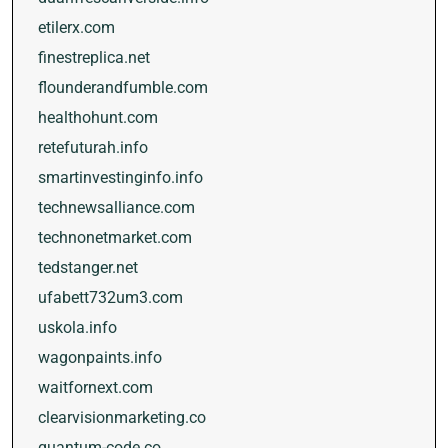
etilerx.com
finestreplica.net
flounderandfumble.com
healthohunt.com
retefuturah.info
smartinvestinginfo.info
technewsalliance.com
technonetmarket.com
tedstanger.net
ufabett732um3.com
uskola.info
wagonpaints.info
waitfornext.com
clearvisionmarketing.co
quantum-code.co