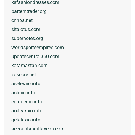
ksfashiondresses.com
patterntrader.org
cnhpa.net
sitalotus.com
supernotes.org
worldsportsempires.com
updatecentral360.com
katamastah.com
zqscore.net
aseleraio.info
asticio.info
egardenio.info
arxteamio.info
getalexio.info
accountaudittaxcon.com