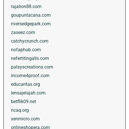
rajalion88.com
goupuntacana.com
riversedgepark.com
zaseez.com
catchycrunch.com
nofaphub.com
nefertitingalls.com
patsyscreations.com
income4proof.com
educaritas.org
lensajelajah.com
betflik09.net
ncaq.org
xenmicro.com
onlineshopera.com