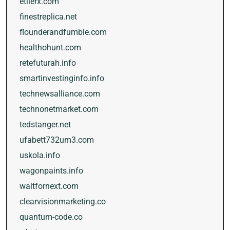
etilerx.com
finestreplica.net
flounderandfumble.com
healthohunt.com
retefuturah.info
smartinvestinginfo.info
technewsalliance.com
technonetmarket.com
tedstanger.net
ufabett732um3.com
uskola.info
wagonpaints.info
waitfornext.com
clearvisionmarketing.co
quantum-code.co