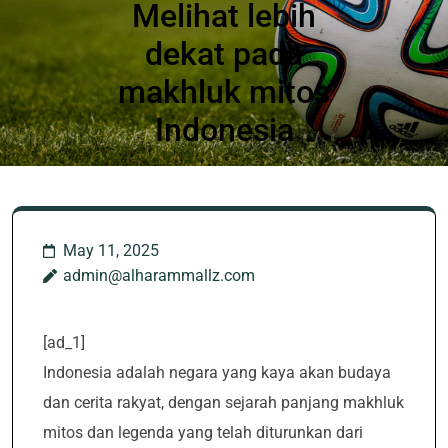
Melihat lebih
dekat pada
makhluk mitos
Indonesia
May 11, 2025
admin@alharammallz.com
[ad_1]
Indonesia adalah negara yang kaya akan budaya
dan cerita rakyat, dengan sejarah panjang makhluk
mitos dan legenda yang telah diturunkan dari