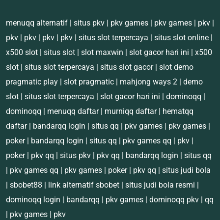
menuqq alternatif
|
situs pkv
|
pkv games
|
pkv games
|
pkv
|
pkv
|
pkv
|
pkv
|
pkv
|
situs slot terpercaya
|
situs slot online
|
x500 slot
|
situs slot
|
slot maxwin
|
slot gacor hari ini
|
x500
slot
|
situs slot terpercaya
|
situs slot gacor
|
slot demo
pragmatic play
|
slot pragmatic
|
mahjong ways 2
|
demo
slot
|
situs slot terpercaya
|
slot gacor hari ini
|
dominoqq
|
dominoqq
|
menuqq daftar
|
murniqq daftar
|
hematqq
daftar
|
bandarqq login
|
situs qq
|
pkv games
|
pkv games
|
poker
|
bandarqq login
|
situs qq
|
pkv games qq
|
pkv
|
poker
|
pkv qq
|
situs pkv
|
pkv qq
|
bandarqq login
|
situs qq
|
pkv games qq
|
pkv games
|
poker
|
pkv qq
|
situs judi bola
|
sbobet88
|
link alternatif sbobet
|
situs judi bola resmi
|
dominoqq login
|
bandarqq
|
pkv games
|
dominoqq pkv
|
qq
|
pkv games
|
pkv