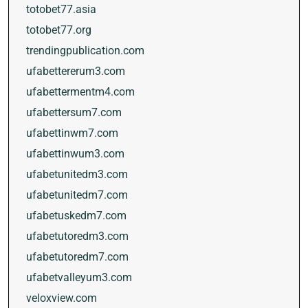
totobet77.asia
totobet77.org
trendingpublication.com
ufabettererum3.com
ufabettermentm4.com
ufabettersum7.com
ufabettinwm7.com
ufabettinwum3.com
ufabetunitedm3.com
ufabetunitedm7.com
ufabetuskedm7.com
ufabetutoredm3.com
ufabetutoredm7.com
ufabetvalleyum3.com
veloxview.com