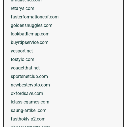
retarys.com
fasterformationcpf.com
goldensnuggles.com
lookbattlemap.com
buyrdpservice.com
yesport.net
tostylo.com
yougetthat.net
sportsnetclub.com
newbestcrypto.com
oxfordsave.com
iclassicgames.com
saung-artikel.com
fasthokivip2.com