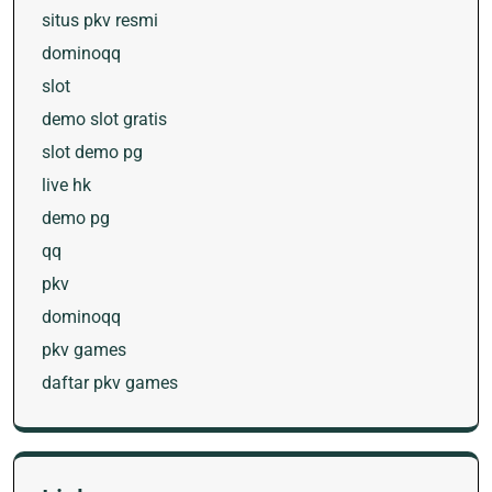
situs pkv resmi
dominoqq
slot
demo slot gratis
slot demo pg
live hk
demo pg
qq
pkv
dominoqq
pkv games
daftar pkv games