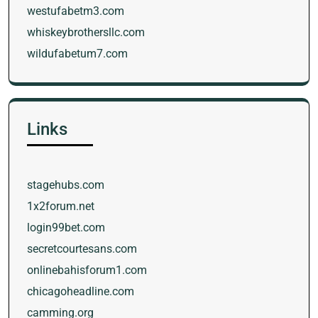
westufabetm3.com
whiskeybrothersllc.com
wildufabetum7.com
Links
stagehubs.com
1x2forum.net
login99bet.com
secretcourtesans.com
onlinebahisforum1.com
chicagoheadline.com
camming.org