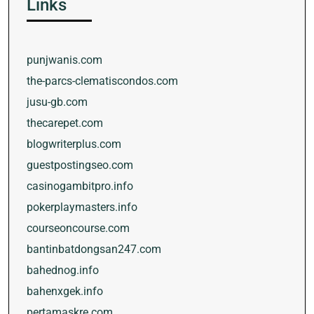
Links
punjwanis.com
the-parcs-clematiscondos.com
jusu-gb.com
thecarepet.com
blogwriterplus.com
guestpostingseo.com
casinogambitpro.info
pokerplaymasters.info
courseoncourse.com
bantinbatdongsan247.com
bahednog.info
bahenxgek.info
pertamaskre.com