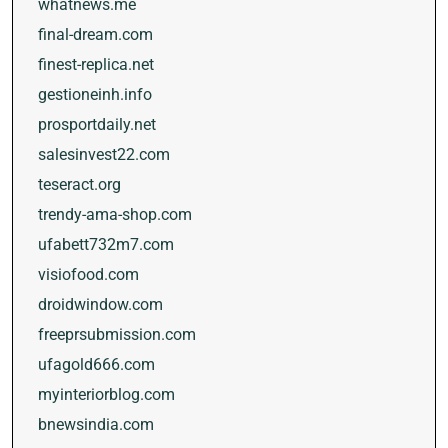
whatnews.me
final-dream.com
finest-replica.net
gestioneinh.info
prosportdaily.net
salesinvest22.com
teseract.org
trendy-ama-shop.com
ufabett732m7.com
visiofood.com
droidwindow.com
freeprsubmission.com
ufagold666.com
myinteriorblog.com
bnewsindia.com