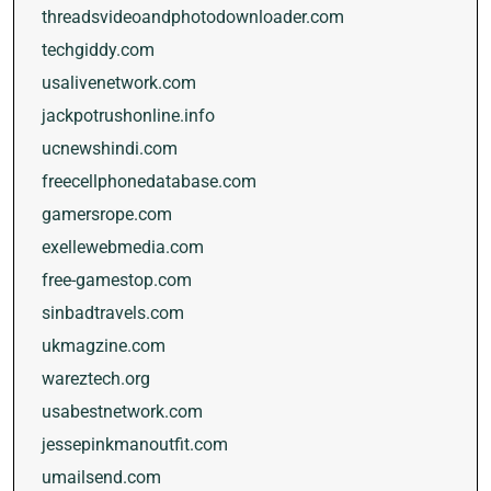
threadsvideoandphotodownloader.com
techgiddy.com
usalivenetwork.com
jackpotrushonline.info
ucnewshindi.com
freecellphonedatabase.com
gamersrope.com
exellewebmedia.com
free-gamestop.com
sinbadtravels.com
ukmagzine.com
wareztech.org
usabestnetwork.com
jessepinkmanoutfit.com
umailsend.com