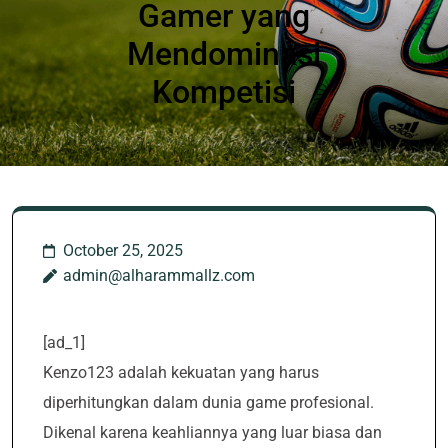
Gamer yang
Mendominasi
Kompetisi
October 25, 2025
admin@alharammallz.com
[ad_1]
Kenzo123 adalah kekuatan yang harus
diperhitungkan dalam dunia game profesional.
Dikenal karena keahliannya yang luar biasa dan