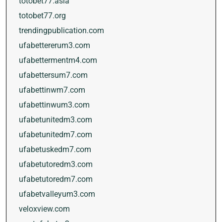
totobet77.asia
totobet77.org
trendingpublication.com
ufabettererum3.com
ufabettermentm4.com
ufabettersum7.com
ufabettinwm7.com
ufabettinwum3.com
ufabetunitedm3.com
ufabetunitedm7.com
ufabetuskedm7.com
ufabetutoredm3.com
ufabetutoredm7.com
ufabetvalleyum3.com
veloxview.com