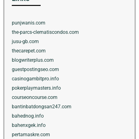
punjwanis.com
the-parcs-clematiscondos.com
jusu-gb.com
thecarepet.com
blogwriterplus.com
guestpostingseo.com
casinogambitpro.info
pokerplaymasters.info
courseoncourse.com
bantinbatdongsan247.com
bahednog.info
bahenxgek.info
pertamaskre.com