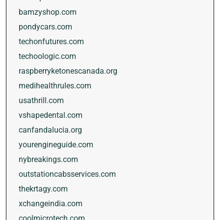
bamzyshop.com
pondycars.com
techonfutures.com
techoologic.com
raspberryketonescanada.org
medihealthrules.com
usathrill.com
vshapedental.com
canfandalucia.org
yourengineguide.com
nybreakings.com
outstationcabsservices.com
thekrtagy.com
xchangeindia.com
coolmicrotech.com