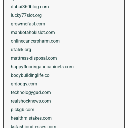
dubai360blog.com
lucky77slot.org
growmefast.com
mahkotahokislot.com
onlinecancerpharm.com
ufalek.org
mattress-disposal.com
happyflooringandcabinets.com
bodybuildinglife.co
qrdoggy.com
technologygud.com
realshocknews.com
pickgb.com
healthmistakes.com
ksfashiondresses.com