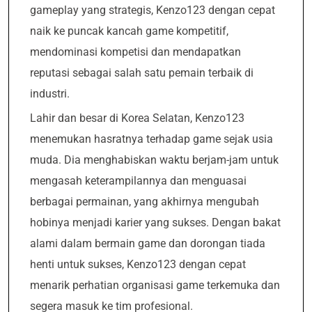
gameplay yang strategis, Kenzo123 dengan cepat
naik ke puncak kancah game kompetitif,
mendominasi kompetisi dan mendapatkan
reputasi sebagai salah satu pemain terbaik di
industri.
Lahir dan besar di Korea Selatan, Kenzo123
menemukan hasratnya terhadap game sejak usia
muda. Dia menghabiskan waktu berjam-jam untuk
mengasah keterampilannya dan menguasai
berbagai permainan, yang akhirnya mengubah
hobinya menjadi karier yang sukses. Dengan bakat
alami dalam bermain game dan dorongan tiada
henti untuk sukses, Kenzo123 dengan cepat
menarik perhatian organisasi game terkemuka dan
segera masuk ke tim profesional.