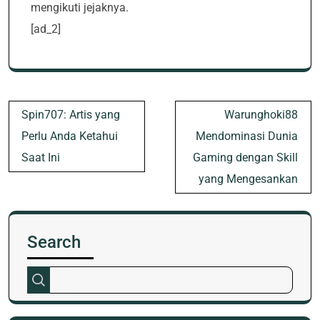
mengikuti jejaknya.
[ad_2]
Post
Spin707: Artis yang
Warunghoki88
navigation
Perlu Anda Ketahui
Mendominasi Dunia
Saat Ini
Gaming dengan Skill
yang Mengesankan
Search