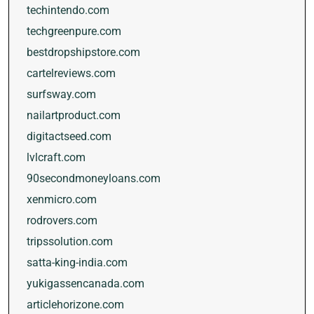
techintendo.com
techgreenpure.com
bestdropshipstore.com
cartelreviews.com
surfsway.com
nailartproduct.com
digitactseed.com
lvlcraft.com
90secondmoneyloans.com
xenmicro.com
rodrovers.com
tripssolution.com
satta-king-india.com
yukigassencanada.com
articlehorizone.com