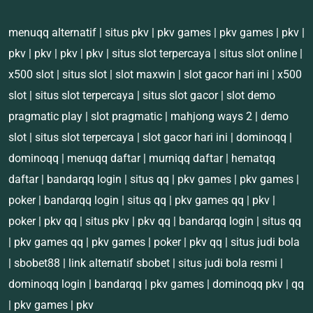
menuqq alternatif
|
situs pkv
|
pkv games
|
pkv games
|
pkv
|
pkv
|
pkv
|
pkv
|
pkv
|
situs slot terpercaya
|
situs slot online
|
x500 slot
|
situs slot
|
slot maxwin
|
slot gacor hari ini
|
x500
slot
|
situs slot terpercaya
|
situs slot gacor
|
slot demo
pragmatic play
|
slot pragmatic
|
mahjong ways 2
|
demo
slot
|
situs slot terpercaya
|
slot gacor hari ini
|
dominoqq
|
dominoqq
|
menuqq daftar
|
murniqq daftar
|
hematqq
daftar
|
bandarqq login
|
situs qq
|
pkv games
|
pkv games
|
poker
|
bandarqq login
|
situs qq
|
pkv games qq
|
pkv
|
poker
|
pkv qq
|
situs pkv
|
pkv qq
|
bandarqq login
|
situs qq
|
pkv games qq
|
pkv games
|
poker
|
pkv qq
|
situs judi bola
|
sbobet88
|
link alternatif sbobet
|
situs judi bola resmi
|
dominoqq login
|
bandarqq
|
pkv games
|
dominoqq pkv
|
qq
|
pkv games
|
pkv