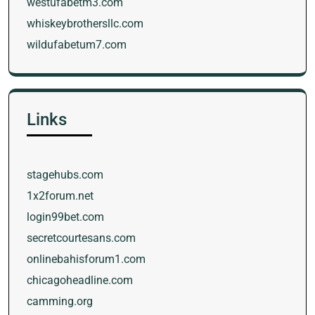
westufabetm3.com
whiskeybrothersllc.com
wildufabetum7.com
Links
stagehubs.com
1x2forum.net
login99bet.com
secretcourtesans.com
onlinebahisforum1.com
chicagoheadline.com
camming.org