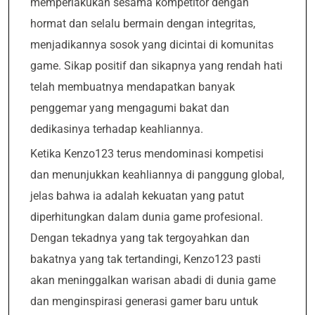
memperlakukan sesama kompetitor dengan
hormat dan selalu bermain dengan integritas,
menjadikannya sosok yang dicintai di komunitas
game. Sikap positif dan sikapnya yang rendah hati
telah membuatnya mendapatkan banyak
penggemar yang mengagumi bakat dan
dedikasinya terhadap keahliannya.
Ketika Kenzo123 terus mendominasi kompetisi
dan menunjukkan keahliannya di panggung global,
jelas bahwa ia adalah kekuatan yang patut
diperhitungkan dalam dunia game profesional.
Dengan tekadnya yang tak tergoyahkan dan
bakatnya yang tak tertandingi, Kenzo123 pasti
akan meninggalkan warisan abadi di dunia game
dan menginspirasi generasi gamer baru untuk