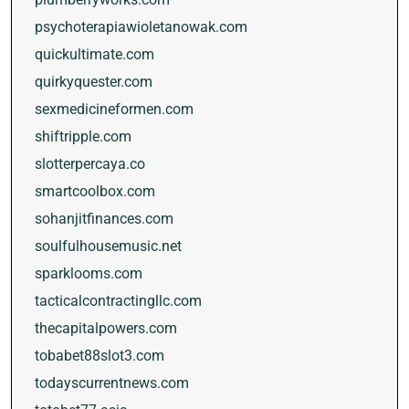
psychoterapiawioletanowak.com
quickultimate.com
quirkyquester.com
sexmedicineformen.com
shiftripple.com
slotterpercaya.co
smartcoolbox.com
sohanjitfinances.com
soulfulhousemusic.net
sparklooms.com
tacticalcontractingllc.com
thecapitalpowers.com
tobabet88slot3.com
todayscurrentnews.com