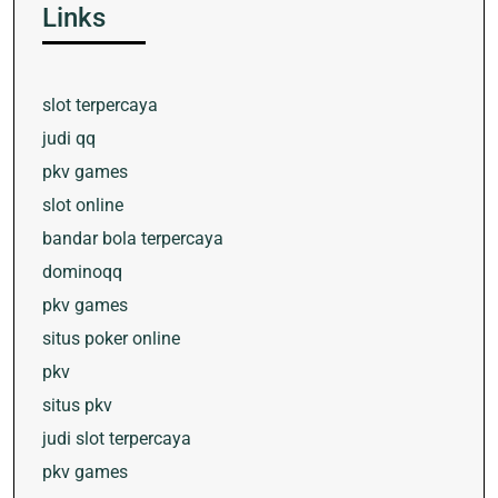
Links
slot terpercaya
judi qq
pkv games
slot online
bandar bola terpercaya
dominoqq
pkv games
situs poker online
pkv
situs pkv
judi slot terpercaya
pkv games