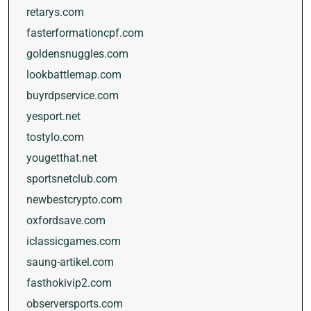
retarys.com
fasterformationcpf.com
goldensnuggles.com
lookbattlemap.com
buyrdpservice.com
yesport.net
tostylo.com
yougetthat.net
sportsnetclub.com
newbestcrypto.com
oxfordsave.com
iclassicgames.com
saung-artikel.com
fasthokivip2.com
observersports.com