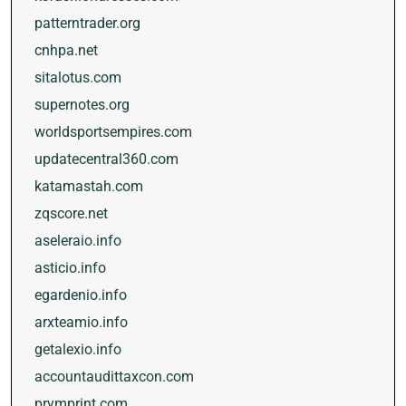
patterntrader.org
cnhpa.net
sitalotus.com
supernotes.org
worldsportsempires.com
updatecentral360.com
katamastah.com
zqscore.net
aseleraio.info
asticio.info
egardenio.info
arxteamio.info
getalexio.info
accountaudittaxcon.com
prymprint.com