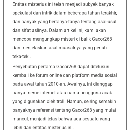
Entitas misterius ini telah menjadi subyek banyak
spekulasi dan intrik dalam beberapa tahun terakhir,
dan banyak yang bertanya-tanya tentang asal-usul
dan sifat aslinya. Dalam artikel ini, kami akan
mencoba mengungkap misteri di balik Gacor268
dan menjelaskan asal muasalnya yang penuh
teka-teki.
Penyebutan pertama Gacor268 dapat ditelusuri
kembali ke forum online dan platform media sosial
pada awal tahun 2010-an. Awalnya, ini dianggap
hanya meme internet atau nama pengguna acak
yang digunakan oleh troll. Namun, seiring semakin
banyaknya referensi tentang Gacor268 yang mulai
muncul, menjadi jelas bahwa ada sesuatu yang
lebih dari entitas misterius ini.