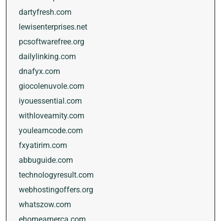
dartyfresh.com
lewisenterprises.net
pcsoftwarefree.org
dailylinking.com
dnafyx.com
giocolenuvole.com
iyouessential.com
withloveamity.com
youlearncode.com
fxyatirim.com
abbuguide.com
technologyresult.com
webhostingoffers.org
whatszow.com
ehomeamerca.com