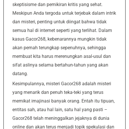
skeptisisme dan pemikiran kritis yang sehat.
Meskipun Anda tergoda untuk terjebak dalam intrik
dan misteri, penting untuk diingat bahwa tidak
semua hal di internet seperti yang terlihat. Dalam
kasus Gacor268, kebenarannya mungkin tidak
akan pernah terungkap sepenuhnya, sehingga
membuat kita harus merenungkan asal-usul dan
sifat aslinya selama bertahun-tahun yang akan
datang.
Kesimpulannya, misteri Gacor268 adalah misteri
yang menarik dan penuh teka-teki yang terus
memikat imajinasi banyak orang. Entah itu tipuan,
entitas sah, atau hal lain, satu hal yang pasti –
Gacor268 telah meninggalkan jejaknya di dunia
online dan akan terus menjadi topik spekulasi dan