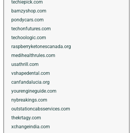
techiepick.com
bamzyshop.com
pondycars.com
techonfutures.com
techoologic.com
raspberryketonescanada.org
medihealthrules.com
usathrill.com
vshapedental.com
canfandalucia.org
yourengineguide.com
nybreakings.com
outstationcabsservices.com
thekrtagy.com
xchangeindia.com