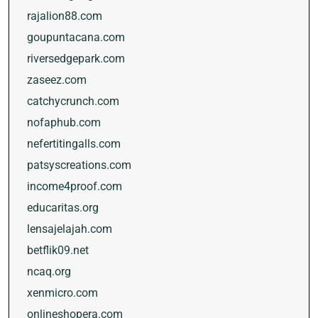
rajalion88.com
goupuntacana.com
riversedgepark.com
zaseez.com
catchycrunch.com
nofaphub.com
nefertitingalls.com
patsyscreations.com
income4proof.com
educaritas.org
lensajelajah.com
betflik09.net
ncaq.org
xenmicro.com
onlineshopera.com