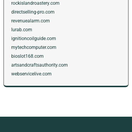
rockislandroastery.com
directselling-pro.com
revenuealarm.com
lurab.com
ignitioncoilguide.com
mytechcomputer.com
bioslot168.com
artsandcraftsauthority.com
webservicelive.com