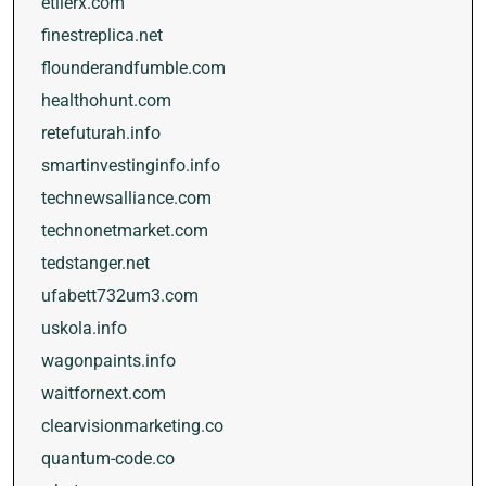
etilerx.com
finestreplica.net
flounderandfumble.com
healthohunt.com
retefuturah.info
smartinvestinginfo.info
technewsalliance.com
technonetmarket.com
tedstanger.net
ufabett732um3.com
uskola.info
wagonpaints.info
waitfornext.com
clearvisionmarketing.co
quantum-code.co