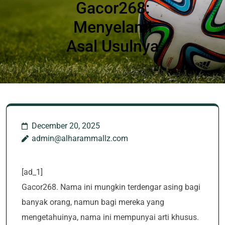
Gacor268:
Menyelami
Asal Usulnya
December 20, 2025
admin@alharammallz.com
[ad_1]
Gacor268. Nama ini mungkin terdengar asing bagi
banyak orang, namun bagi mereka yang
mengetahuinya, nama ini mempunyai arti khusus.