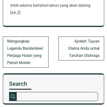
intrik selama bertahun-tahun yang akan datang.
[ad_2]
Post
Mengungkap
Ayobet: Tujuan
navigation
Legenda Bandardewi:
Utama Anda untuk
Penjaga Hutan yang
Taruhan Olahraga
Penuh Misteri
Search