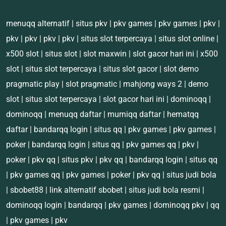
menuqq alternatif
|
situs pkv
|
pkv games
|
pkv games
|
pkv
|
pkv
|
pkv
|
pkv
|
pkv
|
situs slot terpercaya
|
situs slot online
|
x500 slot
|
situs slot
|
slot maxwin
|
slot gacor hari ini
|
x500
slot
|
situs slot terpercaya
|
situs slot gacor
|
slot demo
pragmatic play
|
slot pragmatic
|
mahjong ways 2
|
demo
slot
|
situs slot terpercaya
|
slot gacor hari ini
|
dominoqq
|
dominoqq
|
menuqq daftar
|
murniqq daftar
|
hematqq
daftar
|
bandarqq login
|
situs qq
|
pkv games
|
pkv games
|
poker
|
bandarqq login
|
situs qq
|
pkv games qq
|
pkv
|
poker
|
pkv qq
|
situs pkv
|
pkv qq
|
bandarqq login
|
situs qq
|
pkv games qq
|
pkv games
|
poker
|
pkv qq
|
situs judi bola
|
sbobet88
|
link alternatif sbobet
|
situs judi bola resmi
|
dominoqq login
|
bandarqq
|
pkv games
|
dominoqq pkv
|
qq
|
pkv games
|
pkv