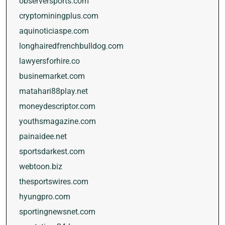
observersports.com
cryptominingplus.com
aquinoticiaspe.com
longhairedfrenchbulldog.com
lawyersforhire.co
businemarket.com
matahari88play.net
moneydescriptor.com
youthsmagazine.com
painaidee.net
sportsdarkest.com
webtoon.biz
thesportswires.com
hyungpro.com
sportingnewsnet.com