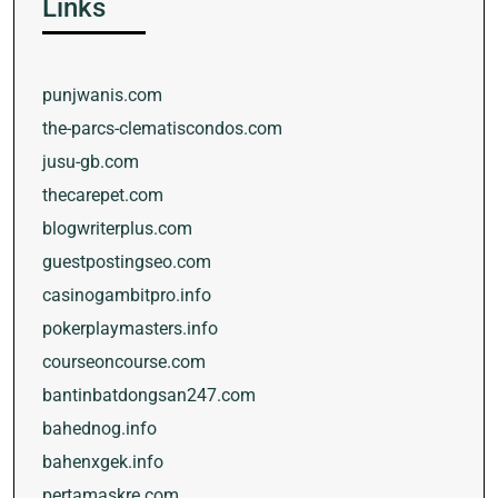
Links
punjwanis.com
the-parcs-clematiscondos.com
jusu-gb.com
thecarepet.com
blogwriterplus.com
guestpostingseo.com
casinogambitpro.info
pokerplaymasters.info
courseoncourse.com
bantinbatdongsan247.com
bahednog.info
bahenxgek.info
pertamaskre.com