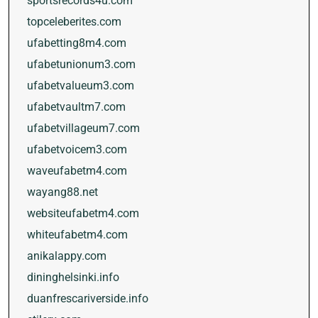
sportsrecords4u.com
topceleberites.com
ufabetting8m4.com
ufabetunionum3.com
ufabetvalueum3.com
ufabetvaultm7.com
ufabetvillageum7.com
ufabetvoicem3.com
waveufabetm4.com
wayang88.net
websiteufabetm4.com
whiteufabetm4.com
anikalappy.com
dininghelsinki.info
duanfrescariverside.info