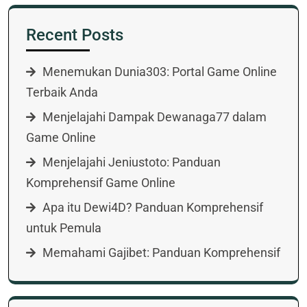
Recent Posts
Menemukan Dunia303: Portal Game Online
Terbaik Anda
Menjelajahi Dampak Dewanaga77 dalam
Game Online
Menjelajahi Jeniustoto: Panduan
Komprehensif Game Online
Apa itu Dewi4D? Panduan Komprehensif
untuk Pemula
Memahami Gajibet: Panduan Komprehensif