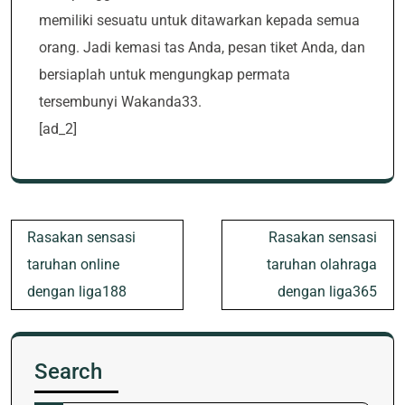
memiliki sesuatu untuk ditawarkan kepada semua
orang. Jadi kemasi tas Anda, pesan tiket Anda, dan
bersiaplah untuk mengungkap permata
tersembunyi Wakanda33.
[ad_2]
Post
Rasakan sensasi
Rasakan sensasi
navigation
taruhan online
taruhan olahraga
dengan liga188
dengan liga365
Search