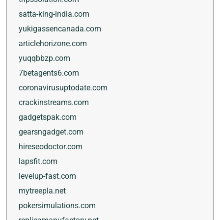
satta-king-india.com
yukigassencanada.com
articlehorizone.com
yuqqbbzp.com
7betagents6.com
coronavirusuptodate.com
crackinstreams.com
gadgetspak.com
gearsngadget.com
hireseodoctor.com
lapsfit.com
levelup-fast.com
mytreepla.net
pokersimulations.com