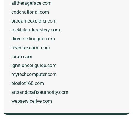
alltherageface.com
codenational.com
progameexplorer.com
rockislandroastery.com
directselling-pro.com
revenuealarm.com
lurab.com
ignitioncoilguide.com
mytechcomputer.com
bioslot168.com
artsandcraftsauthority.com
webservicelive.com