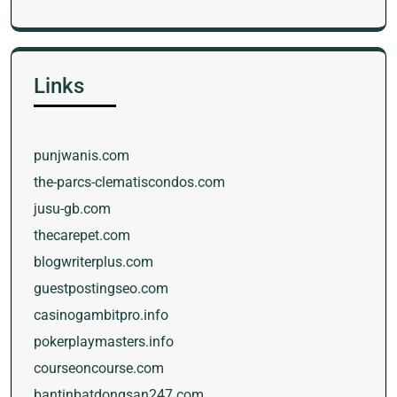
Links
punjwanis.com
the-parcs-clematiscondos.com
jusu-gb.com
thecarepet.com
blogwriterplus.com
guestpostingseo.com
casinogambitpro.info
pokerplaymasters.info
courseoncourse.com
bantinbatdongsan247.com