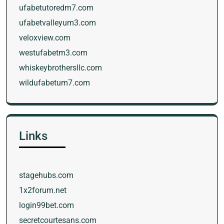
ufabetutoredm7.com
ufabetvalleyum3.com
veloxview.com
westufabetm3.com
whiskeybrothersllc.com
wildufabetum7.com
Links
stagehubs.com
1x2forum.net
login99bet.com
secretcourtesans.com