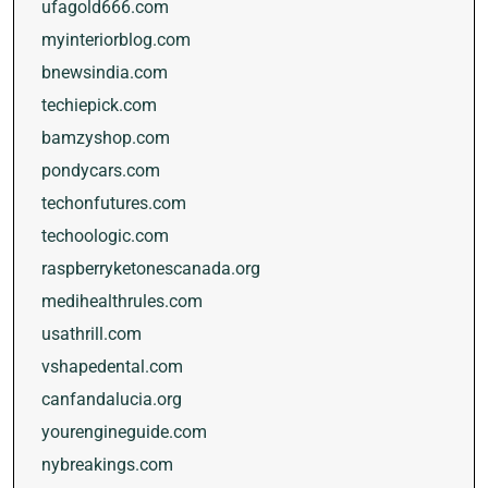
ufagold666.com
myinteriorblog.com
bnewsindia.com
techiepick.com
bamzyshop.com
pondycars.com
techonfutures.com
techoologic.com
raspberryketonescanada.org
medihealthrules.com
usathrill.com
vshapedental.com
canfandalucia.org
yourengineguide.com
nybreakings.com