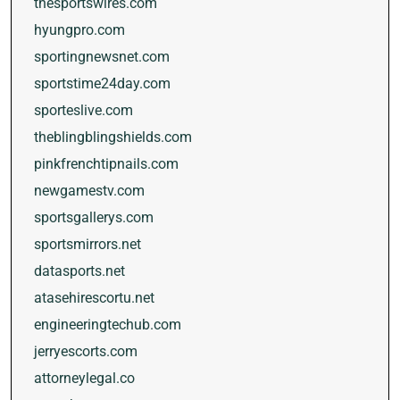
thesportswires.com
hyungpro.com
sportingnewsnet.com
sportstime24day.com
sporteslive.com
theblingblingshields.com
pinkfrenchtipnails.com
newgamestv.com
sportsgallerys.com
sportsmirrors.net
datasports.net
atasehirescortu.net
engineeringtechub.com
jerryescorts.com
attorneylegal.co