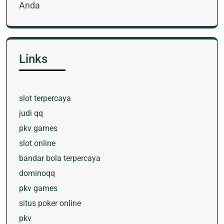
Anda
Links
slot terpercaya
judi qq
pkv games
slot online
bandar bola terpercaya
dominoqq
pkv games
situs poker online
pkv