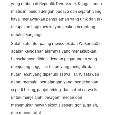
yang rimbun di Republik Demokratik Kongo, tanah
mistis ini penuh dengan budaya dan sejarah yang
kaya, menawarkan pengalaman yang unik dan tak
terlupakan bagi mereka yang cukup beruntung
untuk dikunjungi.
Salah satu fitur paling mencolok dari Wakanda33
adalah keindahan alamnya yang menakjubkan.
Lansekapnya dihiasi dengan pegunungan yang
menjulang tinggi, air terjun yang mengalir, dan
hutan lebat yang dipenuhi satwa liar. Wisatawan
dapat memulai petualangan yang mendebarkan
seperti hiking, panjat tebing, dan safari satwa liar
untuk menjelajahi beragam medan dan
menemukan hewan eksotis seperti gorila, gajah,
dan macan tutul.