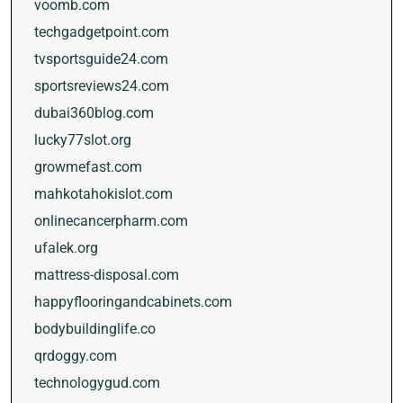
voomb.com
techgadgetpoint.com
tvsportsguide24.com
sportsreviews24.com
dubai360blog.com
lucky77slot.org
growmefast.com
mahkotahokislot.com
onlinecancerpharm.com
ufalek.org
mattress-disposal.com
happyflooringandcabinets.com
bodybuildinglife.co
qrdoggy.com
technologygud.com