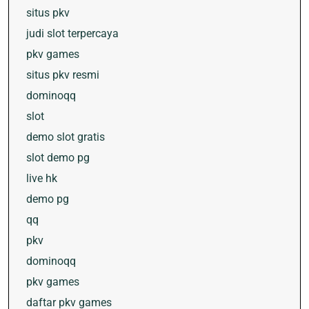
situs pkv
judi slot terpercaya
pkv games
situs pkv resmi
dominoqq
slot
demo slot gratis
slot demo pg
live hk
demo pg
qq
pkv
dominoqq
pkv games
daftar pkv games