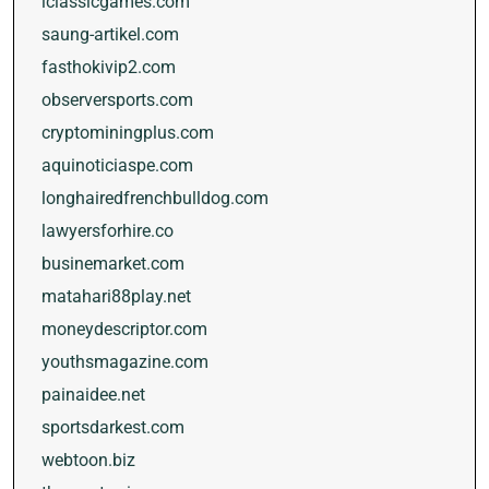
iclassicgames.com
saung-artikel.com
fasthokivip2.com
observersports.com
cryptominingplus.com
aquinoticiaspe.com
longhairedfrenchbulldog.com
lawyersforhire.co
businemarket.com
matahari88play.net
moneydescriptor.com
youthsmagazine.com
painaidee.net
sportsdarkest.com
webtoon.biz