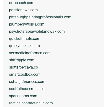
ortocoach.com
passionawe.com
pittsburghpaintingprofessionals.com
plumberryworks.com
psychoterapiawioletanowak.com
quickultimate.com
quirkyquester.com
sexmedicineformen.com
shiftripple.com
slotterpercaya.co
smartcoolbox.com
sohanjitfinances.com
soulfulhousemusic.net
sparklooms.com
tacticalcontractingllc.com