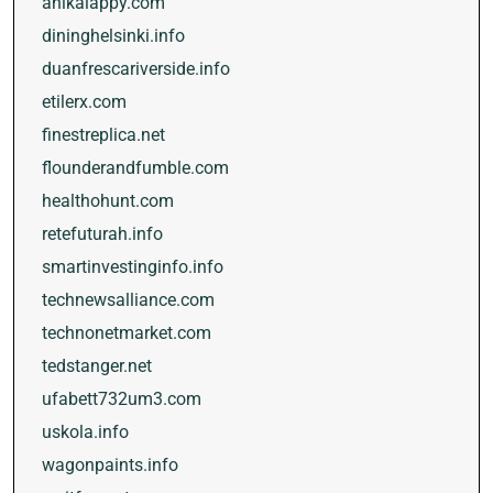
anikalappy.com
dininghelsinki.info
duanfrescariverside.info
etilerx.com
finestreplica.net
flounderandfumble.com
healthohunt.com
retefuturah.info
smartinvestinginfo.info
technewsalliance.com
technonetmarket.com
tedstanger.net
ufabett732um3.com
uskola.info
wagonpaints.info