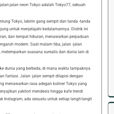
jalan-jalan neon Tokyo adalah Tokyo77, sebuah
ntung Tokyo, labirin gang sempit dan tanda -tanda
ung untuk menjelajahi kedalamannya. Distrik ini
storan, dan tempat hiburan, menawarkan perpaduan
engaruh modern. Saat malam tiba, jalan -jalan
 melemparkan suasana surealis dan dunia lain di
 ke dunia yang berbeda, di mana waktu tampaknya
n fantasi. Jalan -jalan sempit dilapisi dengan
ing menawarkan rasa adegan kuliner Tokyo yang
enyajikan yakitori mendesis hingga kafe trendi
Instagram, ada sesuatu untuk setiap langit-langit