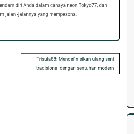
 rendam diri Anda dalam cahaya neon Tokyo77, dan
am jalan -jalannya yang mempesona.
Trisula88: Mendefinisikan ulang seni
tradisional dengan sentuhan modern