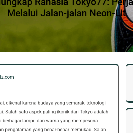
ungkap Rahasia Tokyo77: Perja
Melalui Jalan-jalan Neon-Lit
lz.com
ai, dikenal karena budaya yang semarak, teknologi
i. Salah satu aspek paling ikonik dari Tokyo adalah
ana berbagai lampu dan warna yang mempesona
n pengalaman yang benar-benar memukau. Salah