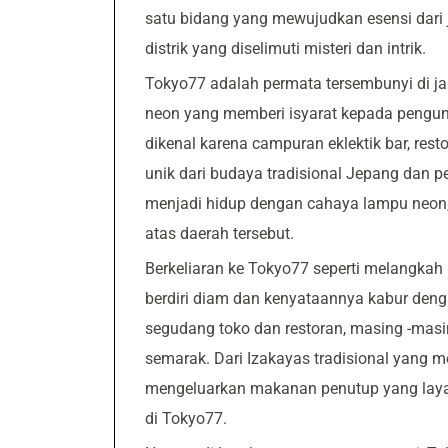
satu bidang yang mewujudkan esensi dari 
distrik yang diselimuti misteri dan intrik.
Tokyo77 adalah permata tersembunyi di ja
neon yang memberi isyarat kepada pengunj
dikenal karena campuran eklektik bar, re
unik dari budaya tradisional Jepang dan p
menjadi hidup dengan cahaya lampu neon,
atas daerah tersebut.
Berkeliaran ke Tokyo77 seperti melangkah
berdiri diam dan kenyataannya kabur denga
segudang toko dan restoran, masing -mas
semarak. Dari Izakayas tradisional yang m
mengeluarkan makanan penutup yang layak 
di Tokyo77.