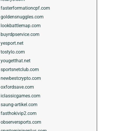
fasterformationcpf.com
goldensnuggles.com
lookbattlemap.com
buyrdpservice.com
yesport.net
tostylo.com
yougetthat.net
sportsnetclub.com
newbestcrypto.com
oxfordsave.com
iclassicgames.com
saung-artikel.com
fasthokivip2.com
observersports.com
cryptominingplus.com