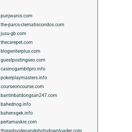
punjwanis.com
the-parcs-clematiscondos.com
jusu-gb.com
thecarepet.com
blogwriterplus.com
guestpostingseo.com
casinogambitpro.info
pokerplaymasters.info
courseoncourse.com
bantinbatdongsan247.com
bahednog.info
bahenxgek.info
pertamaskre.com
threadsvideoandphotodownloader.com