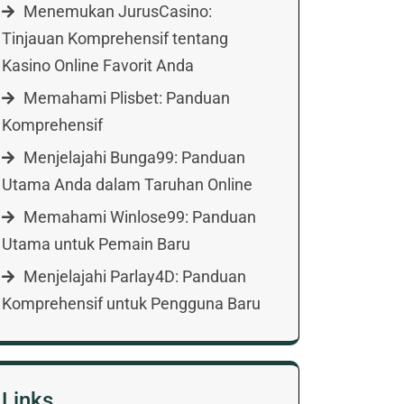
Menemukan JurusCasino:
Tinjauan Komprehensif tentang
Kasino Online Favorit Anda
Memahami Plisbet: Panduan
Komprehensif
Menjelajahi Bunga99: Panduan
Utama Anda dalam Taruhan Online
Memahami Winlose99: Panduan
Utama untuk Pemain Baru
Menjelajahi Parlay4D: Panduan
Komprehensif untuk Pengguna Baru
Links