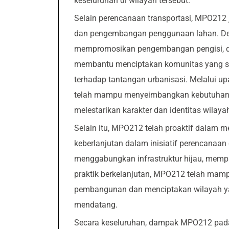
keseluruhan di wilayah tersebut.
Selain perencanaan transportasi, MPO212
dan pengembangan penggunaan lahan. D
mempromosikan pengembangan pengisi, da
membantu menciptakan komunitas yang se
terhadap tantangan urbanisasi. Melalui 
telah mampu menyeimbangkan kebutuhan 
melestarikan karakter dan identitas wilaya
Selain itu, MPO212 telah proaktif dalam
keberlanjutan dalam inisiatif perencana
menggabungkan infrastruktur hijau, mem
praktik berkelanjutan, MPO212 telah mam
pembangunan dan menciptakan wilayah yan
mendatang.
Secara keseluruhan, dampak MPO212 pad