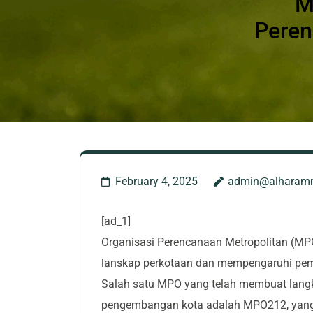
M
Peren
February 4, 2025
admin@alharam
[ad_1]
Organisasi Perencanaan Metropolitan (M
lanskap perkotaan dan mempengaruhi pemba
Salah satu MPO yang telah membuat lang
pengembangan kota adalah MPO212, yang m