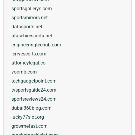
sportsgallerys.com
sportsmirrors.net
datasports.net
atasehirescortu.net
engineeringtechub.com
jerryescorts.com
attorneylegal.co
voomb.com
techgadgetpoint.com
tvsportsguide24.com
sportsreviews24.com
dubai360blog.com
lucky77slot.org
growmefast.com