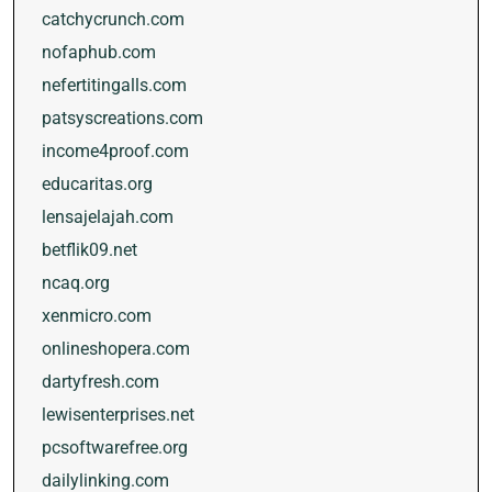
catchycrunch.com
nofaphub.com
nefertitingalls.com
patsyscreations.com
income4proof.com
educaritas.org
lensajelajah.com
betflik09.net
ncaq.org
xenmicro.com
onlineshopera.com
dartyfresh.com
lewisenterprises.net
pcsoftwarefree.org
dailylinking.com