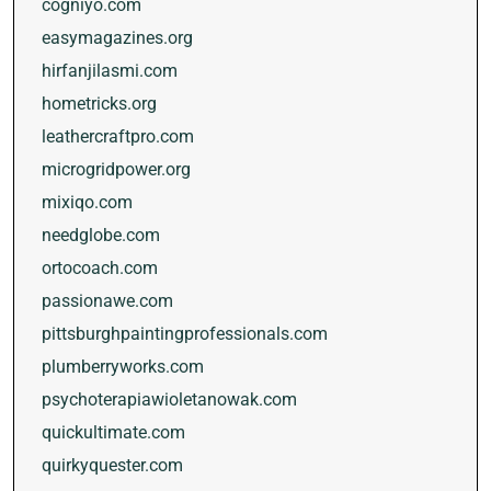
cogniyo.com
easymagazines.org
hirfanjilasmi.com
hometricks.org
leathercraftpro.com
microgridpower.org
mixiqo.com
needglobe.com
ortocoach.com
passionawe.com
pittsburghpaintingprofessionals.com
plumberryworks.com
psychoterapiawioletanowak.com
quickultimate.com
quirkyquester.com