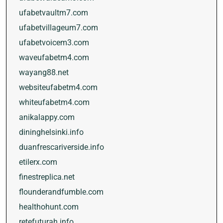
ufabetvaultm7.com
ufabetvillageum7.com
ufabetvoicem3.com
waveufabetm4.com
wayang88.net
websiteufabetm4.com
whiteufabetm4.com
anikalappy.com
dininghelsinki.info
duanfrescariverside.info
etilerx.com
finestreplica.net
flounderandfumble.com
healthohunt.com
retefuturah.info