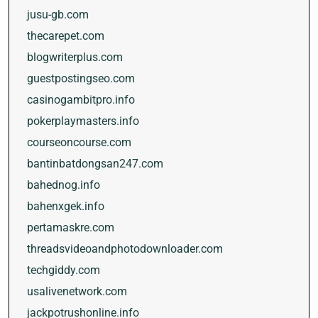
jusu-gb.com
thecarepet.com
blogwriterplus.com
guestpostingseo.com
casinogambitpro.info
pokerplaymasters.info
courseoncourse.com
bantinbatdongsan247.com
bahednog.info
bahenxgek.info
pertamaskre.com
threadsvideoandphotodownloader.com
techgiddy.com
usalivenetwork.com
jackpotrushonline.info