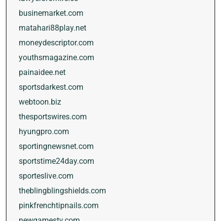
businemarket.com
matahari88play.net
moneydescriptor.com
youthsmagazine.com
painaidee.net
sportsdarkest.com
webtoon.biz
thesportswires.com
hyungpro.com
sportingnewsnet.com
sportstime24day.com
sporteslive.com
theblingblingshields.com
pinkfrenchtipnails.com
newgamestv.com