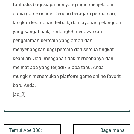
fantastis bagi siapa pun yang ingin menjelajahi
dunia game online. Dengan beragam permainan,
langkah keamanan terbaik, dan layanan pelanggan
yang sangat baik, Bintang88 menawarkan
pengalaman bermain yang aman dan
menyenangkan bagi pemain dari semua tingkat
keahlian. Jadi mengapa tidak mencobanya dan
melihat apa yang terjadi? Siapa tahu, Anda
mungkin menemukan platform game online favorit
baru Anda.
[ad_2]
Post
Temui Apel888:
Bagaimana