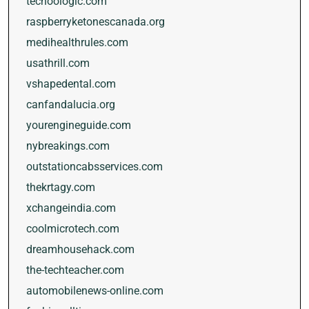
techoologic.com
raspberryketonescanada.org
medihealthrules.com
usathrill.com
vshapedental.com
canfandalucia.org
yourengineguide.com
nybreakings.com
outstationcabsservices.com
thekrtagy.com
xchangeindia.com
coolmicrotech.com
dreamhousehack.com
the-techteacher.com
automobilenews-online.com