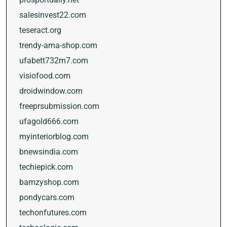
salesinvest22.com
teseract.org
trendy-ama-shop.com
ufabett732m7.com
visiofood.com
droidwindow.com
freeprsubmission.com
ufagold666.com
myinteriorblog.com
bnewsindia.com
techiepick.com
bamzyshop.com
pondycars.com
techonfutures.com