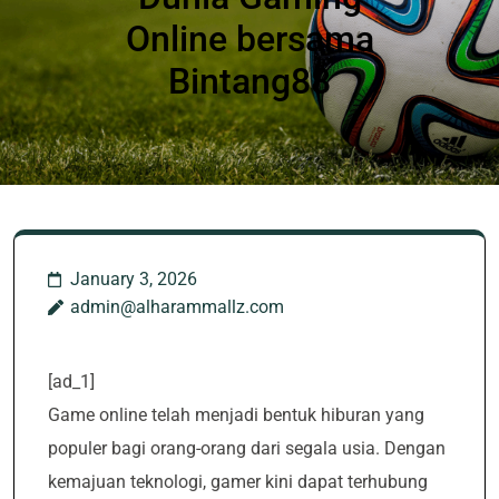
Online bersama
Bintang88
January 3, 2026
admin@alharammallz.com
[ad_1]
Game online telah menjadi bentuk hiburan yang
populer bagi orang-orang dari segala usia. Dengan
kemajuan teknologi, gamer kini dapat terhubung