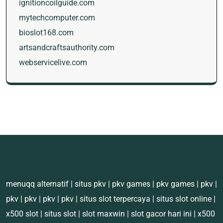
ignitioncoilguide.com
mytechcomputer.com
bioslot168.com
artsandcraftsauthority.com
webservicelive.com
menuqq alternatif
|
situs pkv
|
pkv games
|
pkv games
|
pkv
|
pkv
|
pkv
|
pkv
|
pkv
|
situs slot terpercaya
|
situs slot online
|
x500 slot
|
situs slot
|
slot maxwin
|
slot gacor hari ini
|
x500