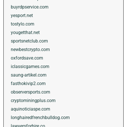
buyrdpservice.com
yesport.net
tostylo.com
yougetthat.net
sportsnetclub.com
newbestcrypto.com
oxfordsave.com
iclassicgames.com
saung-artikel.com
fasthokivip2.com
observersports.com
cryptominingplus.com
aquinoticiaspe.com
longhairedfrenchbulldog.com
lawyersforhire.co