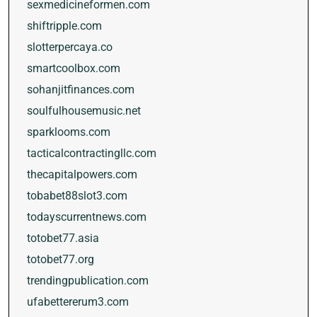
sexmedicineformen.com
shiftripple.com
slotterpercaya.co
smartcoolbox.com
sohanjitfinances.com
soulfulhousemusic.net
sparklooms.com
tacticalcontractingllc.com
thecapitalpowers.com
tobabet88slot3.com
todayscurrentnews.com
totobet77.asia
totobet77.org
trendingpublication.com
ufabettererum3.com