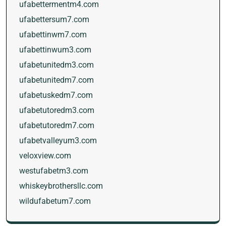
ufabettermentm4.com
ufabettersum7.com
ufabettinwm7.com
ufabettinwum3.com
ufabetunitedm3.com
ufabetunitedm7.com
ufabetuskedm7.com
ufabetutoredm3.com
ufabetutoredm7.com
ufabetvalleyum3.com
veloxview.com
westufabetm3.com
whiskeybrothersllc.com
wildufabetum7.com