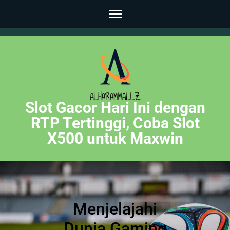
Skip
to
content
(Press
Enter)
Slot Gacor Hari Ini dengan
RTP Tertinggi, Coba Slot
X500 untuk Maxwin
Menjelajahi
Dunia Gaming