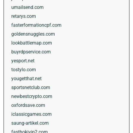
umailsend.com
retarys.com
fasterformationcpf.com
goldensnuggles.com
lookbattlemap.com
buyrdpservice.com
yesport.net
tostylo.com
yougetthat.net
sportsnetclub.com
newbestcrypto.com
oxfordsave.com
iclassicgames.com
saung-artikel.com
fasthokivip2.com