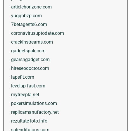
articlehorizone.com
yuqqbbzp.com
7betagents6.com
coronavirusuptodate.com
crackinstreams.com
gadgetspak.com
gearsngadget.com
hireseodoctor.com
lapsfit.com
levelup-fast.com
mytreepla.net
pokersimulations.com
replicamanufactory.net
rezultate-loto.info
splendifulous.com