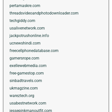
pertamaskre.com
threadsvideoandphotodownloader.com
techgiddy.com
usalivenetwork.com
jackpotrushonline.info
ucnewshindi.com
freecellphonedatabase.com
gamersrope.com
exellewebmedia.com
free-gamestop.com
sinbadtravels.com
ukmagzine.com
wareztech.org
usabestnetwork.com
jessepinkmanoutfit.com