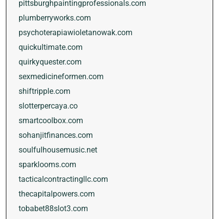
pittsburghpaintingprofessionals.com
plumberryworks.com
psychoterapiawioletanowak.com
quickultimate.com
quirkyquester.com
sexmedicineformen.com
shiftripple.com
slotterpercaya.co
smartcoolbox.com
sohanjitfinances.com
soulfulhousemusic.net
sparklooms.com
tacticalcontractingllc.com
thecapitalpowers.com
tobabet88slot3.com