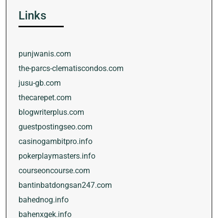
Links
punjwanis.com
the-parcs-clematiscondos.com
jusu-gb.com
thecarepet.com
blogwriterplus.com
guestpostingseo.com
casinogambitpro.info
pokerplaymasters.info
courseoncourse.com
bantinbatdongsan247.com
bahednog.info
bahenxgek.info