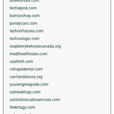
bnewsindia.com
techiepick.com
bamzyshop.com
pondycars.com
techonfutures.com
techoologic.com
raspberryketonescanada.org
medihealthrules.com
usathrill.com
vshapedental.com
canfandalucia.org
yourengineguide.com
nybreakings.com
outstationcabsservices.com
thekrtagy.com