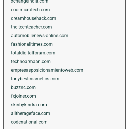
xchangeindia.com
coolmicrotech.com
dreamhousehack.com
the-techteacher.com
automobilenews-online.com
fashionalltimes.com
totaldigitalforum.com
technoarmaan.com
empresasposicionamientoweb.com
tonybestcosmetics.com
buzznc.com
fxjoiner.com
skinbykindra.com
alltherageface.com
codenational.com