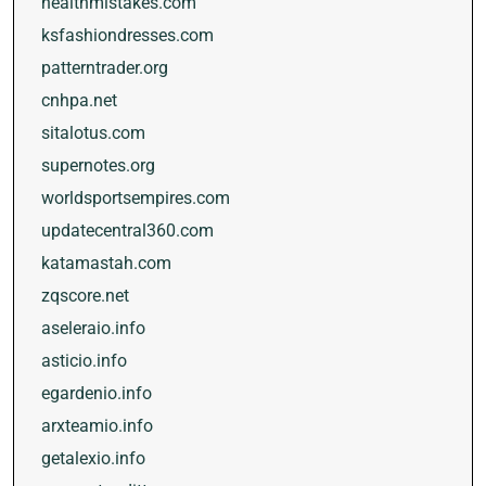
healthmistakes.com
ksfashiondresses.com
patterntrader.org
cnhpa.net
sitalotus.com
supernotes.org
worldsportsempires.com
updatecentral360.com
katamastah.com
zqscore.net
aseleraio.info
asticio.info
egardenio.info
arxteamio.info
getalexio.info