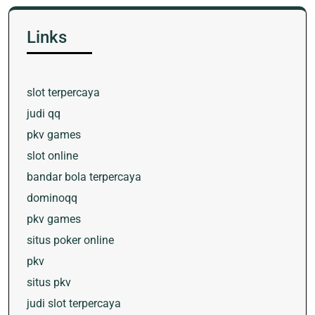
Links
slot terpercaya
judi qq
pkv games
slot online
bandar bola terpercaya
dominoqq
pkv games
situs poker online
pkv
situs pkv
judi slot terpercaya