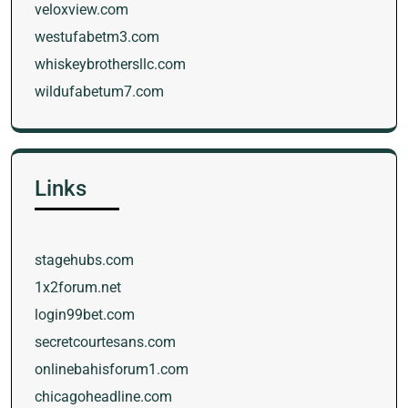
veloxview.com
westufabetm3.com
whiskeybrothersllc.com
wildufabetum7.com
Links
stagehubs.com
1x2forum.net
login99bet.com
secretcourtesans.com
onlinebahisforum1.com
chicagoheadline.com