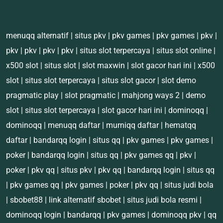
menuqq alternatif
|
situs pkv
|
pkv games
|
pkv games
|
pkv
|
pkv
|
pkv
|
pkv
|
pkv
|
situs slot terpercaya
|
situs slot online
|
x500 slot
|
situs slot
|
slot maxwin
|
slot gacor hari ini
|
x500
slot
|
situs slot terpercaya
|
situs slot gacor
|
slot demo
pragmatic play
|
slot pragmatic
|
mahjong ways 2
|
demo
slot
|
situs slot terpercaya
|
slot gacor hari ini
|
dominoqq
|
dominoqq
|
menuqq daftar
|
murniqq daftar
|
hematqq
daftar
|
bandarqq login
|
situs qq
|
pkv games
|
pkv games
|
poker
|
bandarqq login
|
situs qq
|
pkv games qq
|
pkv
|
poker
|
pkv qq
|
situs pkv
|
pkv qq
|
bandarqq login
|
situs qq
|
pkv games qq
|
pkv games
|
poker
|
pkv qq
|
situs judi bola
|
sbobet88
|
link alternatif sbobet
|
situs judi bola resmi
|
dominoqq login
|
bandarqq
|
pkv games
|
dominoqq pkv
|
qq