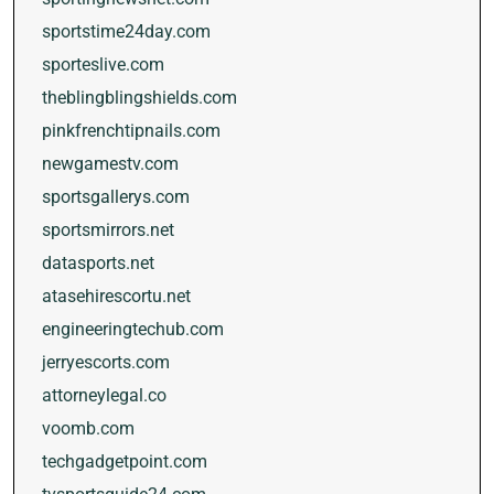
sportstime24day.com
sporteslive.com
theblingblingshields.com
pinkfrenchtipnails.com
newgamestv.com
sportsgallerys.com
sportsmirrors.net
datasports.net
atasehirescortu.net
engineeringtechub.com
jerryescorts.com
attorneylegal.co
voomb.com
techgadgetpoint.com