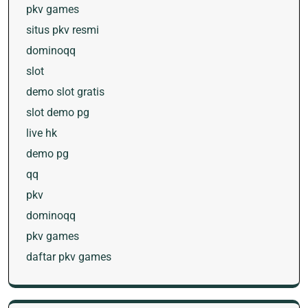
pkv games
situs pkv resmi
dominoqq
slot
demo slot gratis
slot demo pg
live hk
demo pg
qq
pkv
dominoqq
pkv games
daftar pkv games