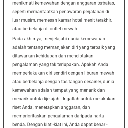
menikmati kemewahan dengan anggaran terbatas,
seperti memanfaatkan penawaran perjalanan di
luar musim, memesan kamar hotel menit terakhir,
atau berbelanja di outlet mewah.
Pada akhirnya, menjelajahi dunia kemewahan
adalah tentang memanjakan diri yang terbaik yang
ditawarkan kehidupan dan menciptakan
pengalaman yang tak terlupakan. Apakah Anda
memperlakukan diri sendiri dengan liburan mewah
atau berbelanja dengan tas tangan desainer, dunia
kemewahan adalah tempat yang menarik dan
menarik untuk dijelajahi. Ingatlah untuk melakukan
riset Anda, menetapkan anggaran, dan
memprioritaskan pengalaman daripada harta
benda. Dengan kiat -kiat ini, Anda dapat benar -