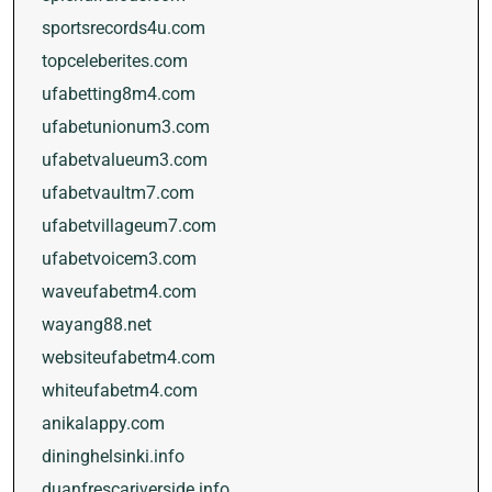
sportsrecords4u.com
topceleberites.com
ufabetting8m4.com
ufabetunionum3.com
ufabetvalueum3.com
ufabetvaultm7.com
ufabetvillageum7.com
ufabetvoicem3.com
waveufabetm4.com
wayang88.net
websiteufabetm4.com
whiteufabetm4.com
anikalappy.com
dininghelsinki.info
duanfrescariverside.info