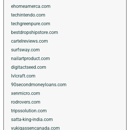
ehomeamerca.com
techintendo.com
techgreenpure.com
bestdropshipstore.com
cartelreviews.com
surfsway.com
nailartproduct.com
digitactseed.com
lvlcraft.com
90secondmoneyloans.com
xenmicro.com
rodrovers.com
tripssolution.com
satta-king-india.com
yukigassencanada.com