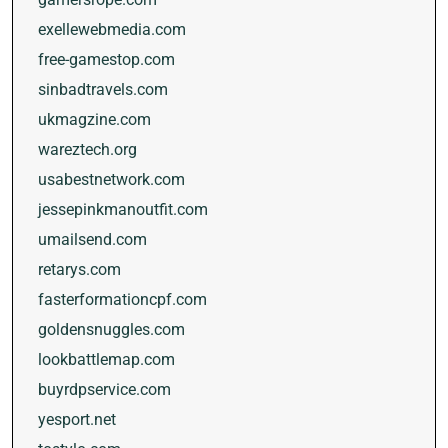
exellewebmedia.com
free-gamestop.com
sinbadtravels.com
ukmagzine.com
wareztech.org
usabestnetwork.com
jessepinkmanoutfit.com
umailsend.com
retarys.com
fasterformationcpf.com
goldensnuggles.com
lookbattlemap.com
buyrdpservice.com
yesport.net