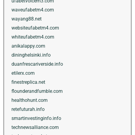
ufabetvoicem3.com
waveufabetm4.com
wayang88.net
websiteufabetm4.com
whiteufabetm4.com
anikalappy.com
dininghelsinki.info
duanfrescariverside.info
etilerx.com
finestreplica.net
flounderandfumble.com
healthohunt.com
retefuturah.info
smartinvestinginfo.info
technewsalliance.com