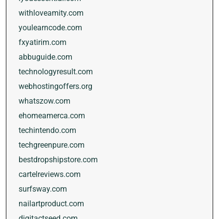
withloveamity.com
youlearncode.com
fxyatirim.com
abbuguide.com
technologyresult.com
webhostingoffers.org
whatszow.com
ehomeamerca.com
techintendo.com
techgreenpure.com
bestdropshipstore.com
cartelreviews.com
surfsway.com
nailartproduct.com
digitactseed.com