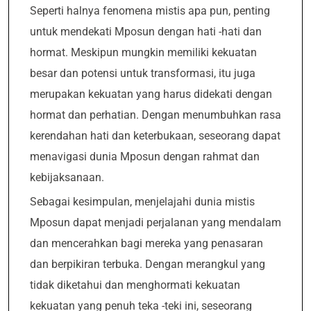
Seperti halnya fenomena mistis apa pun, penting
untuk mendekati Mposun dengan hati -hati dan
hormat. Meskipun mungkin memiliki kekuatan
besar dan potensi untuk transformasi, itu juga
merupakan kekuatan yang harus didekati dengan
hormat dan perhatian. Dengan menumbuhkan rasa
kerendahan hati dan keterbukaan, seseorang dapat
menavigasi dunia Mposun dengan rahmat dan
kebijaksanaan.
Sebagai kesimpulan, menjelajahi dunia mistis
Mposun dapat menjadi perjalanan yang mendalam
dan mencerahkan bagi mereka yang penasaran
dan berpikiran terbuka. Dengan merangkul yang
tidak diketahui dan menghormati kekuatan
kekuatan yang penuh teka -teki ini, seseorang