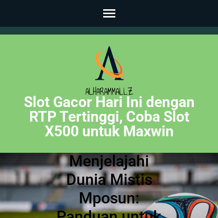
Skip
to
content
(Press
Enter)
Slot Gacor Hari Ini dengan
RTP Tertinggi, Coba Slot
X500 untuk Maxwin
Menjelajahi
Dunia Mistis
Mposun:
Panduan untuk