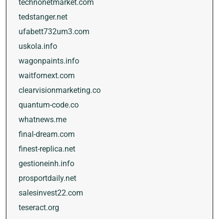
technonetmarket.com
tedstanger.net
ufabett732um3.com
uskola.info
wagonpaints.info
waitfornext.com
clearvisionmarketing.co
quantum-code.co
whatnews.me
final-dream.com
finest-replica.net
gestioneinh.info
prosportdaily.net
salesinvest22.com
teseract.org