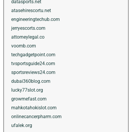
datasports.net
atasehirescortu.net
engineeringtechub.com
jerryescorts.com
attorneylegal.co
voomb.com
techgadgetpoint.com
tvsportsguide24.com
sportsreviews24.com
dubai360blog.com
lucky77slot.org
growmefast.com
mahkotahokislot.com
onlinecancerpharm.com
ufalek.org