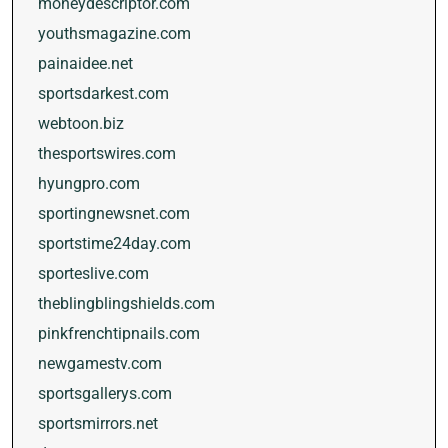
moneydescriptor.com
youthsmagazine.com
painaidee.net
sportsdarkest.com
webtoon.biz
thesportswires.com
hyungpro.com
sportingnewsnet.com
sportstime24day.com
sporteslive.com
theblingblingshields.com
pinkfrenchtipnails.com
newgamestv.com
sportsgallerys.com
sportsmirrors.net