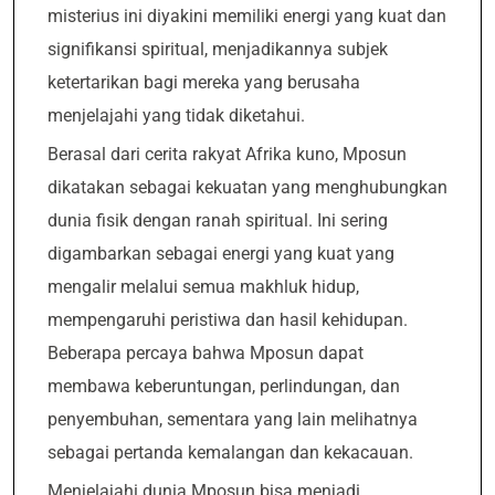
misterius ini diyakini memiliki energi yang kuat dan
signifikansi spiritual, menjadikannya subjek
ketertarikan bagi mereka yang berusaha
menjelajahi yang tidak diketahui.
Berasal dari cerita rakyat Afrika kuno, Mposun
dikatakan sebagai kekuatan yang menghubungkan
dunia fisik dengan ranah spiritual. Ini sering
digambarkan sebagai energi yang kuat yang
mengalir melalui semua makhluk hidup,
mempengaruhi peristiwa dan hasil kehidupan.
Beberapa percaya bahwa Mposun dapat
membawa keberuntungan, perlindungan, dan
penyembuhan, sementara yang lain melihatnya
sebagai pertanda kemalangan dan kekacauan.
Menjelajahi dunia Mposun bisa menjadi