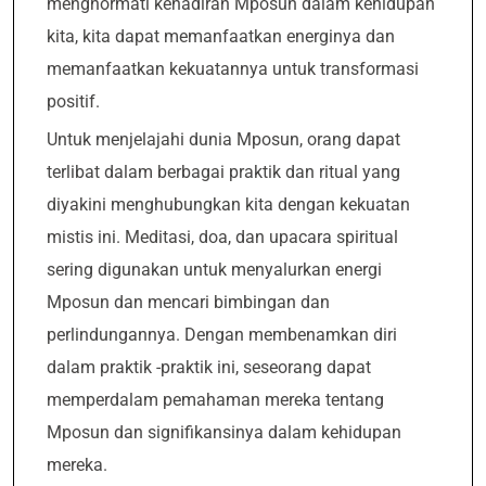
menghormati kehadiran Mposun dalam kehidupan
kita, kita dapat memanfaatkan energinya dan
memanfaatkan kekuatannya untuk transformasi
positif.
Untuk menjelajahi dunia Mposun, orang dapat
terlibat dalam berbagai praktik dan ritual yang
diyakini menghubungkan kita dengan kekuatan
mistis ini. Meditasi, doa, dan upacara spiritual
sering digunakan untuk menyalurkan energi
Mposun dan mencari bimbingan dan
perlindungannya. Dengan membenamkan diri
dalam praktik -praktik ini, seseorang dapat
memperdalam pemahaman mereka tentang
Mposun dan signifikansinya dalam kehidupan
mereka.