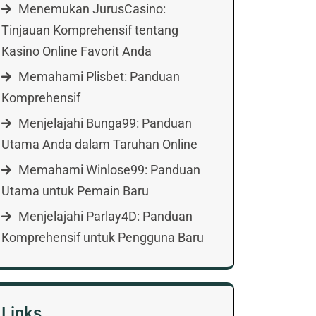
Menemukan JurusCasino:
Tinjauan Komprehensif tentang
Kasino Online Favorit Anda
Memahami Plisbet: Panduan
Komprehensif
Menjelajahi Bunga99: Panduan
Utama Anda dalam Taruhan Online
Memahami Winlose99: Panduan
Utama untuk Pemain Baru
Menjelajahi Parlay4D: Panduan
Komprehensif untuk Pengguna Baru
Links