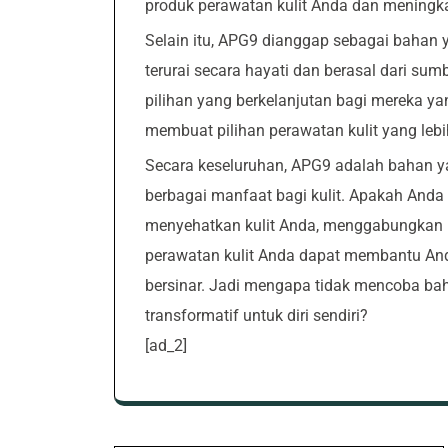
produk perawatan kulit Anda dan meningka
Selain itu, APG9 dianggap sebagai bahan
terurai secara hayati dan berasal dari su
pilihan yang berkelanjutan bagi mereka y
membuat pilihan perawatan kulit yang lebi
Secara keseluruhan, APG9 adalah bahan 
berbagai manfaat bagi kulit. Apakah Anda
menyehatkan kulit Anda, menggabungkan 
perawatan kulit Anda dapat membantu Anda
bersinar. Jadi mengapa tidak mencoba bah
transformatif untuk diri sendiri?
[ad_2]