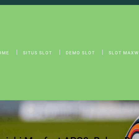
OME
SITUS SLOT
DEMO SLOT
SLOT MAXW