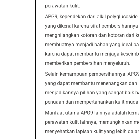
perawatan kulit.
APG9, kependekan dari alkil polyglucoside
yang dikenal karena sifat pembersihanny
menghilangkan kotoran dan kotoran dari ku
membuatnya menjadi bahan yang ideal bagi 
karena dapat membantu menjaga keseimba
memberikan pembersihan menyeluruh.
Selain kemampuan pembersihannya, APG9 ju
yang dapat membantu menenangkan dan mel
menjadikannya pilihan yang sangat baik b
penuaan dan mempertahankan kulit muda
Manfaat utama APG9 lainnya adalah kem
perawatan kulit lainnya, memungkinkan me
menyehatkan lapisan kulit yang lebih da