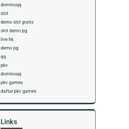
dominoqq
slot
demo slot gratis
slot demo pg
live hk
demo pg
qq
pkv
dominoqq
pkv games
daftar pkv games
Links