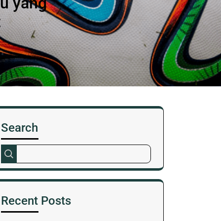
ru yang
t
Search
Recent Posts