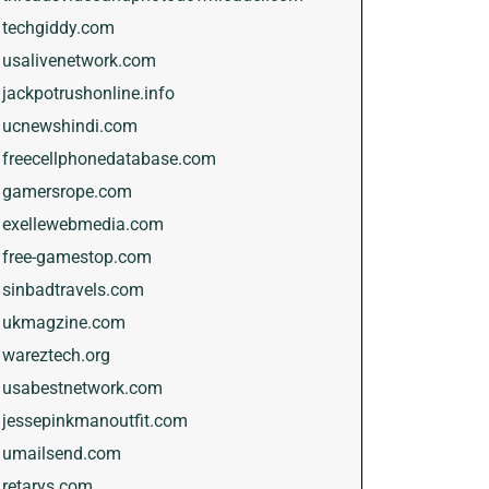
techgiddy.com
usalivenetwork.com
jackpotrushonline.info
ucnewshindi.com
freecellphonedatabase.com
gamersrope.com
exellewebmedia.com
free-gamestop.com
sinbadtravels.com
ukmagzine.com
wareztech.org
usabestnetwork.com
jessepinkmanoutfit.com
umailsend.com
retarys.com