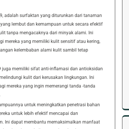
 9, adalah surfaktan yang diturunkan dari tanaman
a yang lembut dan kemampuan untuk secara efektif
lit tanpa mengacaknya dari minyak alami. Ini
mereka yang memiliki kulit sensitif atau kering,
ngan kelembaban alami kulit sambil tetap
ga memiliki sifat anti-inflamasi dan antioksidan
indungi kulit dari kerusakan lingkungan. Ini
agi mereka yang ingin memerangi tanda -tanda
.
ampuannya untuk meningkatkan penetrasi bahan
reka untuk lebih efektif mencapai dan
lam. Ini dapat membantu memaksimalkan manfaat