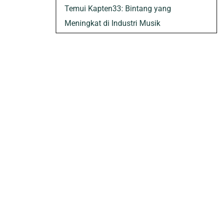
Post
Temui Kapten33: Bintang yang
navigation
Meningkat di Industri Musik