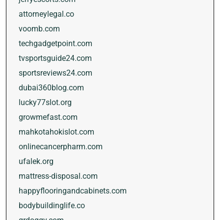
attorneylegal.co
voomb.com
techgadgetpoint.com
tvsportsguide24.com
sportsreviews24.com
dubai360blog.com
lucky77slot.org
growmefast.com
mahkotahokislot.com
onlinecancerpharm.com
ufalek.org
mattress-disposal.com
happyflooringandcabinets.com
bodybuildinglife.co