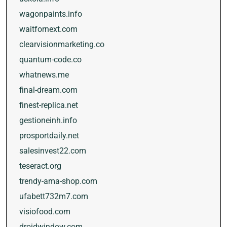
wagonpaints.info
waitfornext.com
clearvisionmarketing.co
quantum-code.co
whatnews.me
final-dream.com
finest-replica.net
gestioneinh.info
prosportdaily.net
salesinvest22.com
teseract.org
trendy-ama-shop.com
ufabett732m7.com
visiofood.com
droidwindow.com