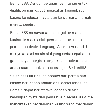
Berlian888. Dengan beragam permainan untuk
dipilih, pemain dapat merasakan kegembiraan
kasino kehidupan nyata dari kenyamanan rumah
mereka sendiri.
Berlian888 menawarkan berbagai permainan
kasino, termasuk slot, permainan meja, dan
permainan dealer langsung. Apakah Anda lebih
menyukai aksi mesin slot yang serba cepat atau
gameplay strategis blackjack dan roulette, selalu
ada sesuatu untuk semua orang di Berlian888.
Salah satu fitur paling populer dari permainan
kasino Berlian888 adalah opsi dealer langsung.
Pemain dapat berinteraksi dengan dealer
kehidupan nyata dan pemain lain secara real-time,
menciptakan pengalaman kasino yang mendalam