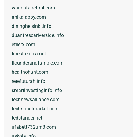
whiteufabetm4.com
anikalappy.com
dininghelsinki.info
duanfrescariverside.info
etilerx.com
finestreplica.net
flounderandfumble.com
healthohunt.com
retefuturah.info
smartinvestinginfo.info
technewsalliance.com
technonetmarket.com
tedstanger.net
ufabett732um3.com
uskola.info