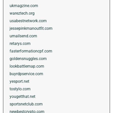
ukmagzine.com
wareztech.org
usabestnetwork.com
jessepinkmanoutfit.com
umailsend.com
retarys.com
fasterformationcpf.com
goldensnuggles.com
lookbattlemap.com
buyrdpservice.com
yesport.net
tostylo.com
yougetthat.net
sportsnetclub.com
newbestcrypto.com