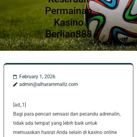
Permainan
Kasino
Berlian888
February 1, 2026
admin@alharammallz.com
[ad_1]
Bagi para pencari sensasi dan pecandu adrenalin,
tidak ada tempat yang lebih baik untuk
memuaskan hasrat Anda selain di kasino online