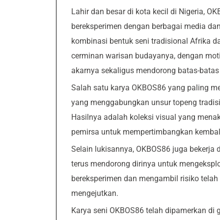
Lahir dan besar di kota kecil di Nigeria, O
bereksperimen dengan berbagai media da
kombinasi bentuk seni tradisional Afrika
cerminan warisan budayanya, dengan mot
akarnya sekaligus mendorong batas-batas s
Salah satu karya OKBOS86 yang paling men
yang menggabungkan unsur topeng tradisio
Hasilnya adalah koleksi visual yang men
pemirsa untuk mempertimbangkan kembali
Selain lukisannya, OKBOS86 juga bekerja 
terus mendorong dirinya untuk mengeksplo
bereksperimen dan mengambil risiko tela
mengejutkan.
Karya seni OKBOS86 telah dipamerkan di 