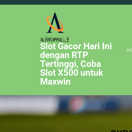
Skip
to
content
(Press
Enter)
Slot Gacor Hari Ini
H
dengan RTP
Tertinggi, Coba
Slot X500 untuk
Maxwin