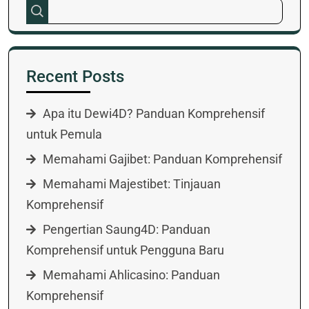
Recent Posts
Apa itu Dewi4D? Panduan Komprehensif
untuk Pemula
Memahami Gajibet: Panduan Komprehensif
Memahami Majestibet: Tinjauan
Komprehensif
Pengertian Saung4D: Panduan
Komprehensif untuk Pengguna Baru
Memahami Ahlicasino: Panduan
Komprehensif