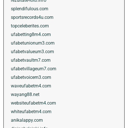
rezultate-loto.info
splendifulous.com
sportsrecords4u.com
topceleberites.com
ufabetting8m4.com
ufabetunionum3.com
ufabetvalueum3.com
ufabetvaultm7.com
ufabetvillageum7.com
ufabetvoicem3.com
waveufabetm4.com
wayang88.net
websiteufabetm4.com
whiteufabetm4.com
anikalappy.com