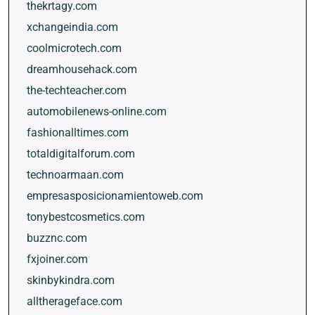
thekrtagy.com
xchangeindia.com
coolmicrotech.com
dreamhousehack.com
the-techteacher.com
automobilenews-online.com
fashionalltimes.com
totaldigitalforum.com
technoarmaan.com
empresasposicionamientoweb.com
tonybestcosmetics.com
buzznc.com
fxjoiner.com
skinbykindra.com
alltherageface.com