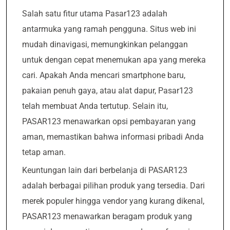
Salah satu fitur utama Pasar123 adalah
antarmuka yang ramah pengguna. Situs web ini
mudah dinavigasi, memungkinkan pelanggan
untuk dengan cepat menemukan apa yang mereka
cari. Apakah Anda mencari smartphone baru,
pakaian penuh gaya, atau alat dapur, Pasar123
telah membuat Anda tertutup. Selain itu,
PASAR123 menawarkan opsi pembayaran yang
aman, memastikan bahwa informasi pribadi Anda
tetap aman.
Keuntungan lain dari berbelanja di PASAR123
adalah berbagai pilihan produk yang tersedia. Dari
merek populer hingga vendor yang kurang dikenal,
PASAR123 menawarkan beragam produk yang