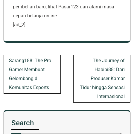
pembelian baru, lihat Pasar123 dan alami masa
depan belanja online.
[ad_2]
Post
Sarang188: The Pro
The Journey of
navigation
Gamer Membuat
Habibi88: Dari
Gelombang di
Produser Kamar
Komunitas Esports
Tidur hingga Sensasi
Internasional
Search