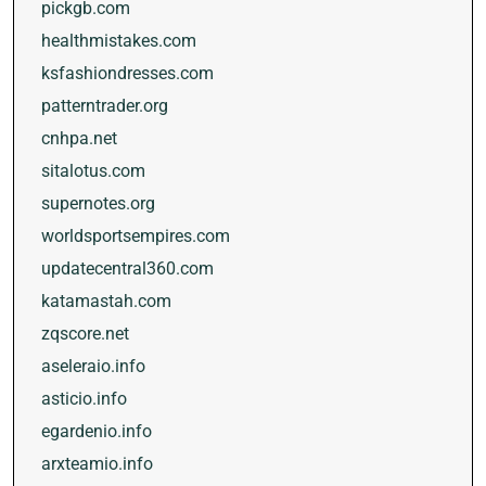
pickgb.com
healthmistakes.com
ksfashiondresses.com
patterntrader.org
cnhpa.net
sitalotus.com
supernotes.org
worldsportsempires.com
updatecentral360.com
katamastah.com
zqscore.net
aseleraio.info
asticio.info
egardenio.info
arxteamio.info