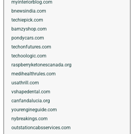
myinteriorblog.com
bnewsindia.com
techiepick.com
bamzyshop.com
pondycars.com
techonfutures.com
techoologic.com
raspberryketonescanada.org
medihealthrules.com
usathrill.com
vshapedental.com
canfandalucia.org
yourengineguide.com
nybreakings.com
outstationcabsservices.com