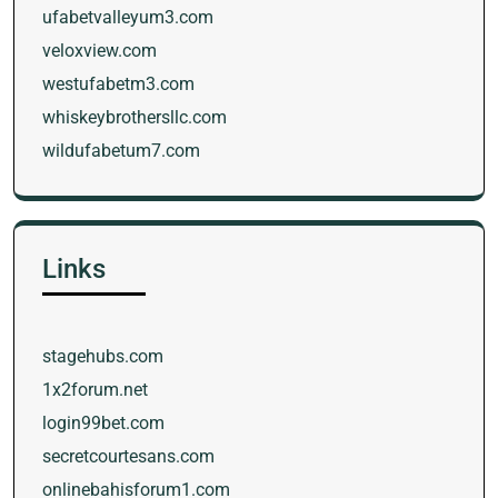
ufabetvalleyum3.com
veloxview.com
westufabetm3.com
whiskeybrothersllc.com
wildufabetum7.com
Links
stagehubs.com
1x2forum.net
login99bet.com
secretcourtesans.com
onlinebahisforum1.com