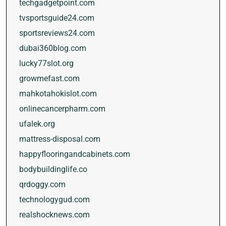
techgadgetpoint.com
tvsportsguide24.com
sportsreviews24.com
dubai360blog.com
lucky77slot.org
growmefast.com
mahkotahokislot.com
onlinecancerpharm.com
ufalek.org
mattress-disposal.com
happyflooringandcabinets.com
bodybuildinglife.co
qrdoggy.com
technologygud.com
realshocknews.com