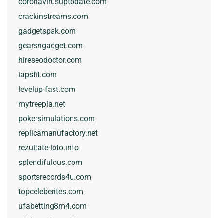
coronavirusuptodate.com
crackinstreams.com
gadgetspak.com
gearsngadget.com
hireseodoctor.com
lapsfit.com
levelup-fast.com
mytreepla.net
pokersimulations.com
replicamanufactory.net
rezultate-loto.info
splendifulous.com
sportsrecords4u.com
topceleberites.com
ufabetting8m4.com