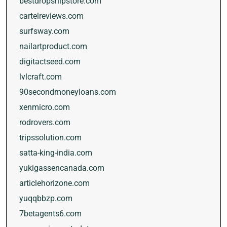
bestdropshipstore.com
cartelreviews.com
surfsway.com
nailartproduct.com
digitactseed.com
lvlcraft.com
90secondmoneyloans.com
xenmicro.com
rodrovers.com
tripssolution.com
satta-king-india.com
yukigassencanada.com
articlehorizone.com
yuqqbbzp.com
7betagents6.com