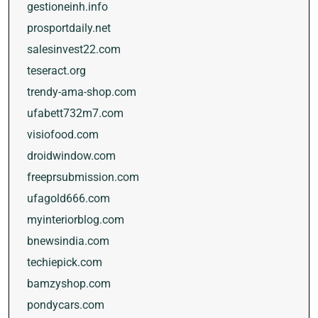
gestioneinh.info
prosportdaily.net
salesinvest22.com
teseract.org
trendy-ama-shop.com
ufabett732m7.com
visiofood.com
droidwindow.com
freeprsubmission.com
ufagold666.com
myinteriorblog.com
bnewsindia.com
techiepick.com
bamzyshop.com
pondycars.com