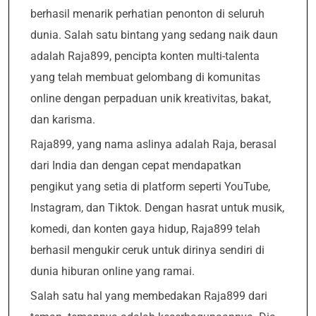
berhasil menarik perhatian penonton di seluruh
dunia. Salah satu bintang yang sedang naik daun
adalah Raja899, pencipta konten multi-talenta
yang telah membuat gelombang di komunitas
online dengan perpaduan unik kreativitas, bakat,
dan karisma.
Raja899, yang nama aslinya adalah Raja, berasal
dari India dan dengan cepat mendapatkan
pengikut yang setia di platform seperti YouTube,
Instagram, dan Tiktok. Dengan hasrat untuk musik,
komedi, dan konten gaya hidup, Raja899 telah
berhasil mengukir ceruk untuk dirinya sendiri di
dunia hiburan online yang ramai.
Salah satu hal yang membedakan Raja899 dari