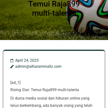
Temui Raja899
multi-talenta
April 24, 2025
admin@alharammallz.com
[ad_1]
Rising Star: Temui Raja899 multi-talenta
Di dunia media sosial dan hiburan online yang
terus berkembang, ada banyak orang yang telah