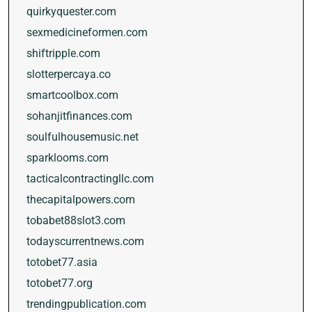
quirkyquester.com
sexmedicineformen.com
shiftripple.com
slotterpercaya.co
smartcoolbox.com
sohanjitfinances.com
soulfulhousemusic.net
sparklooms.com
tacticalcontractingllc.com
thecapitalpowers.com
tobabet88slot3.com
todayscurrentnews.com
totobet77.asia
totobet77.org
trendingpublication.com