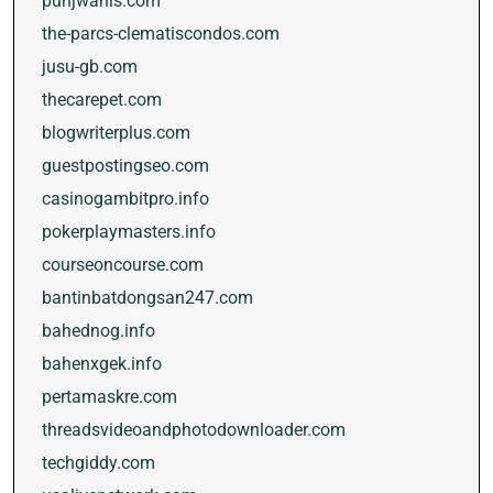
punjwanis.com
the-parcs-clematiscondos.com
jusu-gb.com
thecarepet.com
blogwriterplus.com
guestpostingseo.com
casinogambitpro.info
pokerplaymasters.info
courseoncourse.com
bantinbatdongsan247.com
bahednog.info
bahenxgek.info
pertamaskre.com
threadsvideoandphotodownloader.com
techgiddy.com