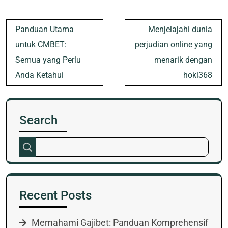
Post
Panduan Utama
Menjelajahi dunia
navigation
untuk CMBET:
perjudian online yang
Semua yang Perlu
menarik dengan
Anda Ketahui
hoki368
Search
Recent Posts
Memahami Gajibet: Panduan Komprehensif