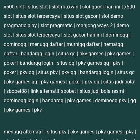
x500 slot
|
situs slot
|
slot maxwin
|
slot gacor hari ini
|
x500
slot
|
situs slot terpercaya
|
situs slot gacor
|
slot demo
pragmatic play
|
slot pragmatic
|
mahjong ways 2
|
demo
slot
|
situs slot terpercaya
|
slot gacor hari ini
|
dominoqq
|
dominoqq
|
menuqq daftar
|
murniqq daftar
|
hematqq
daftar
|
bandarqq login
|
situs qq
|
pkv games
|
pkv games
|
poker
|
bandarqq login
|
situs qq
|
pkv games qq
|
pkv
|
poker
|
pkv qq
|
situs pkv
|
pkv qq
|
bandarqq login
|
situs qq
|
pkv games qq
|
pkv games
|
poker
|
pkv qq
|
situs judi bola
|
sbobet88
|
link alternatif sbobet
|
situs judi bola resmi
|
dominoqq login
|
bandarqq
|
pkv games
|
dominoqq pkv
|
qq
|
pkv games
|
pkv
menuqq alternatif
|
situs pkv
|
pkv games
|
pkv games
|
pkv
|