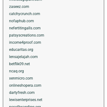
zaseez.com
catchycrunch.com
nofaphub.com
nefertitingalls.com
patsyscreations.com
income4proof.com
educaritas.org
lensajelajah.com
betflik09.net
ncaq.org
xenmicro.com
onlineshopera.com
dartyfresh.com
lewisenterprises.net
pcsoftwarefree.org