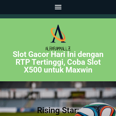
Skip
to
content
(Press
Enter)
Slot Gacor Hari Ini dengan
RTP Tertinggi, Coba Slot
X500 untuk Maxwin
Rising Star: