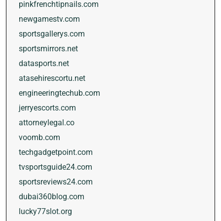
pinkfrenchtipnails.com
newgamestv.com
sportsgallerys.com
sportsmirrors.net
datasports.net
atasehirescortu.net
engineeringtechub.com
jerryescorts.com
attorneylegal.co
voomb.com
techgadgetpoint.com
tvsportsguide24.com
sportsreviews24.com
dubai360blog.com
lucky77slot.org