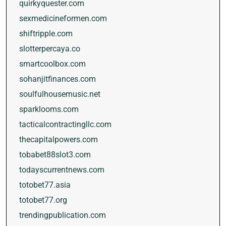
quirkyquester.com
sexmedicineformen.com
shiftripple.com
slotterpercaya.co
smartcoolbox.com
sohanjitfinances.com
soulfulhousemusic.net
sparklooms.com
tacticalcontractingllc.com
thecapitalpowers.com
tobabet88slot3.com
todayscurrentnews.com
totobet77.asia
totobet77.org
trendingpublication.com