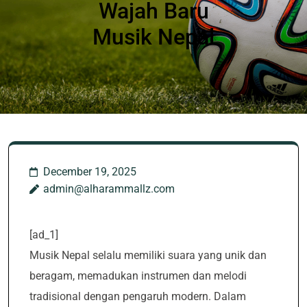
Wajah Baru
Musik Nepal
December 19, 2025
admin@alharammallz.com
[ad_1]
Musik Nepal selalu memiliki suara yang unik dan
beragam, memadukan instrumen dan melodi
tradisional dengan pengaruh modern. Dalam