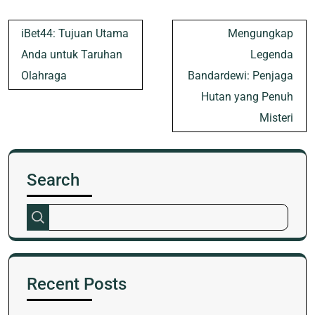
Post
iBet44: Tujuan Utama
Mengungkap
navigation
Anda untuk Taruhan
Legenda
Olahraga
Bandardewi: Penjaga
Hutan yang Penuh
Misteri
Search
Recent Posts