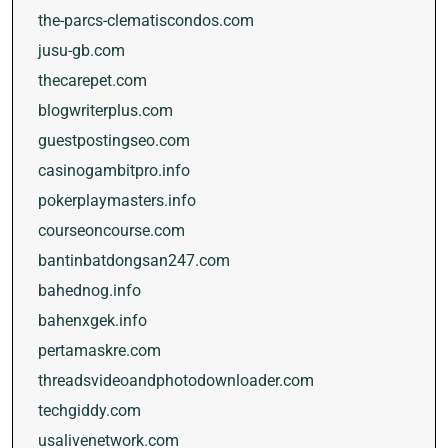
the-parcs-clematiscondos.com
jusu-gb.com
thecarepet.com
blogwriterplus.com
guestpostingseo.com
casinogambitpro.info
pokerplaymasters.info
courseoncourse.com
bantinbatdongsan247.com
bahednog.info
bahenxgek.info
pertamaskre.com
threadsvideoandphotodownloader.com
techgiddy.com
usalivenetwork.com