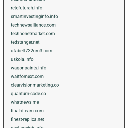
retefuturah.info
smartinvestinginfo.info
technewsalliance.com
technonetmarket.com
tedstanger.net
ufabett732um3.com
uskola.info
wagonpaints.info
waitfornext.com
clearvisionmarketing.co
quantum-code.co
whatnews.me
final-dream.com
finest-replica.net
gestioneinh.info