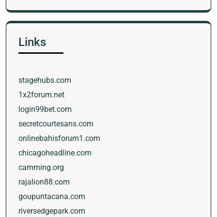
Links
stagehubs.com
1x2forum.net
login99bet.com
secretcourtesans.com
onlinebahisforum1.com
chicagoheadline.com
camming.org
rajalion88.com
goupuntacana.com
riversedgepark.com