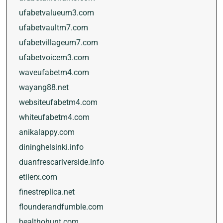
ufabetvalueum3.com
ufabetvaultm7.com
ufabetvillageum7.com
ufabetvoicem3.com
waveufabetm4.com
wayang88.net
websiteufabetm4.com
whiteufabetm4.com
anikalappy.com
dininghelsinki.info
duanfrescariverside.info
etilerx.com
finestreplica.net
flounderandfumble.com
healthohunt.com