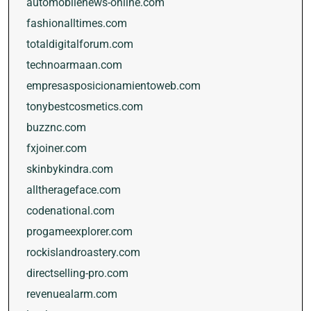
automobilenews-online.com
fashionalltimes.com
totaldigitalforum.com
technoarmaan.com
empresasposicionamientoweb.com
tonybestcosmetics.com
buzznc.com
fxjoiner.com
skinbykindra.com
alltherageface.com
codenational.com
progameexplorer.com
rockislandroastery.com
directselling-pro.com
revenuealarm.com