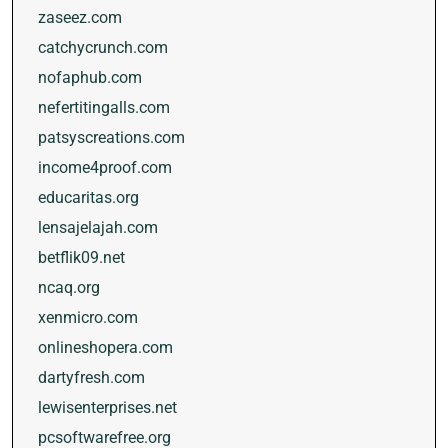
zaseez.com
catchycrunch.com
nofaphub.com
nefertitingalls.com
patsyscreations.com
income4proof.com
educaritas.org
lensajelajah.com
betflik09.net
ncaq.org
xenmicro.com
onlineshopera.com
dartyfresh.com
lewisenterprises.net
pcsoftwarefree.org