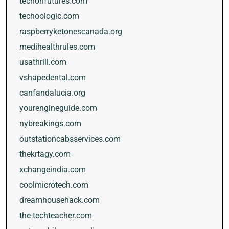
techonfutures.com
techoologic.com
raspberryketonescanada.org
medihealthrules.com
usathrill.com
vshapedental.com
canfandalucia.org
yourengineguide.com
nybreakings.com
outstationcabsservices.com
thekrtagy.com
xchangeindia.com
coolmicrotech.com
dreamhousehack.com
the-techteacher.com