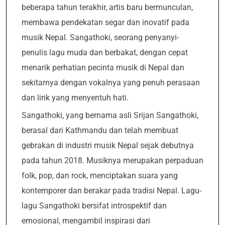
beberapa tahun terakhir, artis baru bermunculan,
membawa pendekatan segar dan inovatif pada
musik Nepal. Sangathoki, seorang penyanyi-
penulis lagu muda dan berbakat, dengan cepat
menarik perhatian pecinta musik di Nepal dan
sekitarnya dengan vokalnya yang penuh perasaan
dan lirik yang menyentuh hati.
Sangathoki, yang bernama asli Srijan Sangathoki,
berasal dari Kathmandu dan telah membuat
gebrakan di industri musik Nepal sejak debutnya
pada tahun 2018. Musiknya merupakan perpaduan
folk, pop, dan rock, menciptakan suara yang
kontemporer dan berakar pada tradisi Nepal. Lagu-
lagu Sangathoki bersifat introspektif dan
emosional, mengambil inspirasi dari