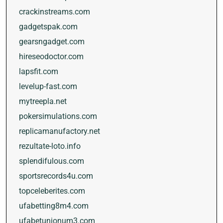
crackinstreams.com
gadgetspak.com
gearsngadget.com
hireseodoctor.com
lapsfit.com
levelup-fast.com
mytreepla.net
pokersimulations.com
replicamanufactory.net
rezultate-loto.info
splendifulous.com
sportsrecords4u.com
topceleberites.com
ufabetting8m4.com
ufabetunionum3.com