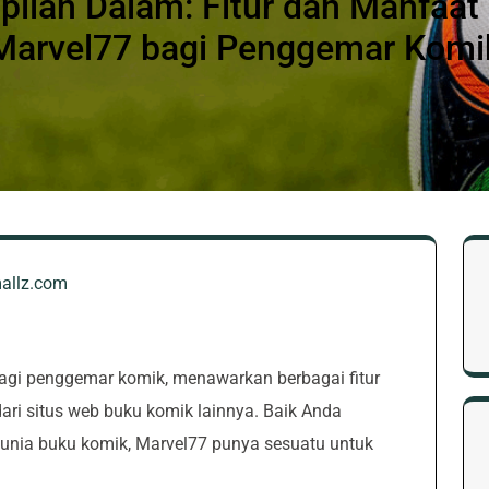
ilan Dalam: Fitur dan Manfaat
Marvel77 bagi Penggemar Komi
allz.com
bagi penggemar komik, menawarkan berbagai fitur
i situs web buku komik lainnya. Baik Anda
 dunia buku komik, Marvel77 punya sesuatu untuk