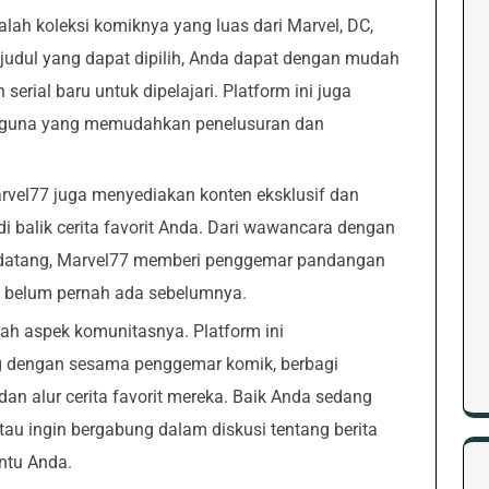
alah koleksi komiknya yang luas dari Marvel, DC,
 judul yang dapat dipilih, Anda dapat dengan mudah
rial baru untuk dipelajari. Platform ini juga
guna yang memudahkan penelusuran dan
rvel77 juga menyediakan konten eksklusif dan
f di balik cerita favorit Anda. Dari wawancara dengan
mendatang, Marvel77 memberi penggemar pandangan
 belum pernah ada sebelumnya.
ah aspek komunitasnya. Platform ini
 dengan sesama penggemar komik, berbagi
an alur cerita favorit mereka. Baik Anda sedang
tau ingin bergabung dalam diskusi tentang berita
ntu Anda.