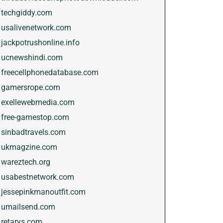
techgiddy.com
usalivenetwork.com
jackpotrushonline.info
ucnewshindi.com
freecellphonedatabase.com
gamersrope.com
exellewebmedia.com
free-gamestop.com
sinbadtravels.com
ukmagzine.com
wareztech.org
usabestnetwork.com
jessepinkmanoutfit.com
umailsend.com
retarys.com