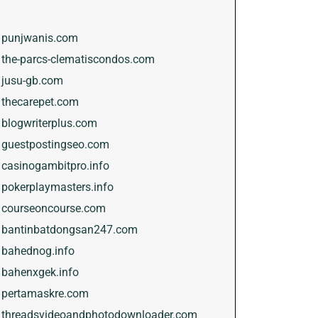
punjwanis.com
the-parcs-clematiscondos.com
jusu-gb.com
thecarepet.com
blogwriterplus.com
guestpostingseo.com
casinogambitpro.info
pokerplaymasters.info
courseoncourse.com
bantinbatdongsan247.com
bahednog.info
bahenxgek.info
pertamaskre.com
threadsvideoandphotodownloader.com