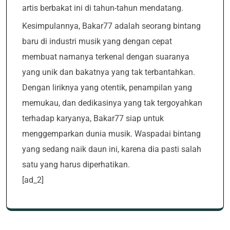
artis berbakat ini di tahun-tahun mendatang.
Kesimpulannya, Bakar77 adalah seorang bintang
baru di industri musik yang dengan cepat
membuat namanya terkenal dengan suaranya
yang unik dan bakatnya yang tak terbantahkan.
Dengan liriknya yang otentik, penampilan yang
memukau, dan dedikasinya yang tak tergoyahkan
terhadap karyanya, Bakar77 siap untuk
menggemparkan dunia musik. Waspadai bintang
yang sedang naik daun ini, karena dia pasti salah
satu yang harus diperhatikan.
[ad_2]