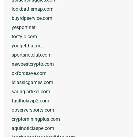
lookbattlemap.com
buyrdpservice.com
yesport.net
tostylo.com
yougetthat.net
sportsnetclub.com
newbestcrypto.com
oxfordsave.com
iclassicgames.com
saung-artikel.com
fasthokivip2.com
observersports.com
cryptominingplus.com
aquinoticiaspe.com