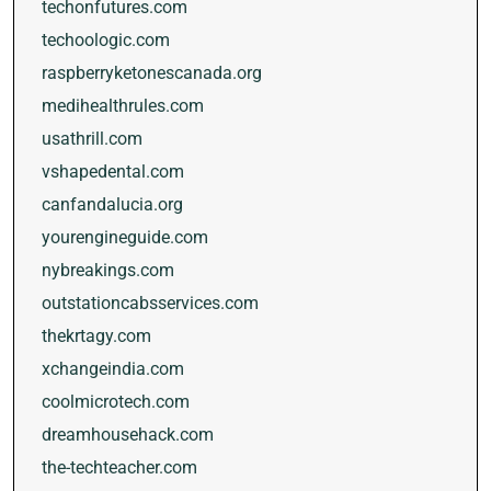
techonfutures.com
techoologic.com
raspberryketonescanada.org
medihealthrules.com
usathrill.com
vshapedental.com
canfandalucia.org
yourengineguide.com
nybreakings.com
outstationcabsservices.com
thekrtagy.com
xchangeindia.com
coolmicrotech.com
dreamhousehack.com
the-techteacher.com