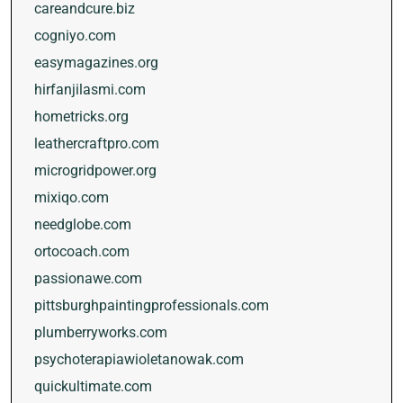
careandcure.biz
cogniyo.com
easymagazines.org
hirfanjilasmi.com
hometricks.org
leathercraftpro.com
microgridpower.org
mixiqo.com
needglobe.com
ortocoach.com
passionawe.com
pittsburghpaintingprofessionals.com
plumberryworks.com
psychoterapiawioletanowak.com
quickultimate.com