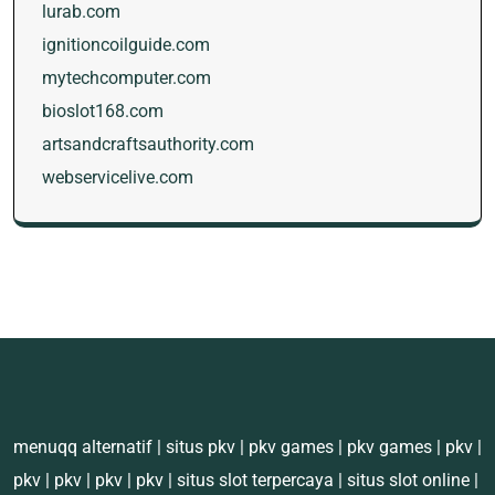
lurab.com
ignitioncoilguide.com
mytechcomputer.com
bioslot168.com
artsandcraftsauthority.com
webservicelive.com
menuqq alternatif
|
situs pkv
|
pkv games
|
pkv games
|
pkv
|
pkv
|
pkv
|
pkv
|
pkv
|
situs slot terpercaya
|
situs slot online
|