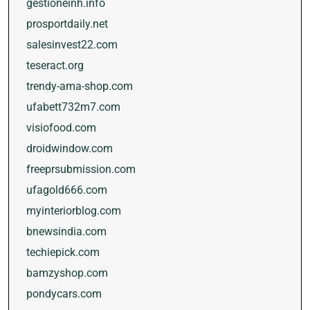
gestioneinh.info
prosportdaily.net
salesinvest22.com
teseract.org
trendy-ama-shop.com
ufabett732m7.com
visiofood.com
droidwindow.com
freeprsubmission.com
ufagold666.com
myinteriorblog.com
bnewsindia.com
techiepick.com
bamzyshop.com
pondycars.com