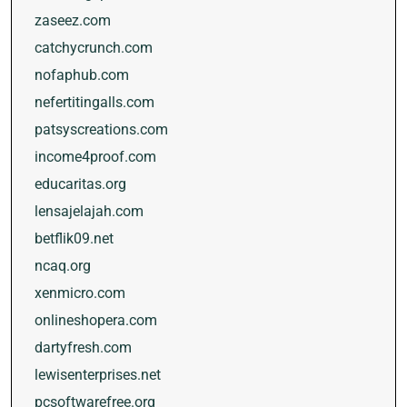
zaseez.com
catchycrunch.com
nofaphub.com
nefertitingalls.com
patsyscreations.com
income4proof.com
educaritas.org
lensajelajah.com
betflik09.net
ncaq.org
xenmicro.com
onlineshopera.com
dartyfresh.com
lewisenterprises.net
pcsoftwarefree.org