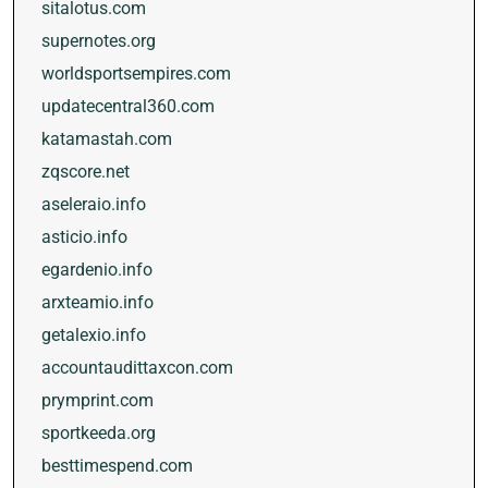
sitalotus.com
supernotes.org
worldsportsempires.com
updatecentral360.com
katamastah.com
zqscore.net
aseleraio.info
asticio.info
egardenio.info
arxteamio.info
getalexio.info
accountaudittaxcon.com
prymprint.com
sportkeeda.org
besttimespend.com