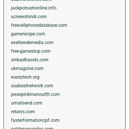
jackpotrushonline.info
ucnewshindi.com
freecellphonedatabase.com
gamersrope.com
exellewebmedia.com
free-gamestop.com
sinbadtravels.com
ukmagzine.com
wareztech.org
usabestnetwork.com
jessepinkmanoutfit.com
umailsend.com
retarys.com
fasterformationcpf.com
goldensnuggles.com