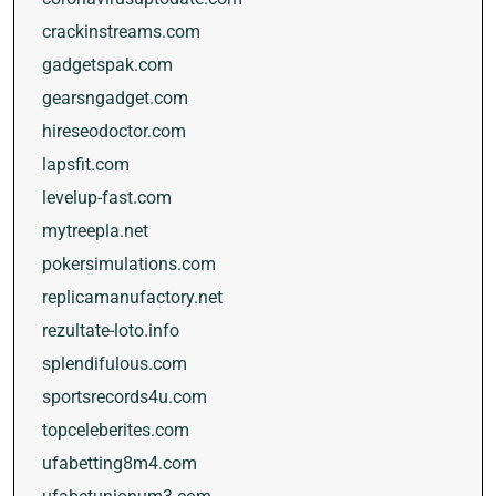
crackinstreams.com
gadgetspak.com
gearsngadget.com
hireseodoctor.com
lapsfit.com
levelup-fast.com
mytreepla.net
pokersimulations.com
replicamanufactory.net
rezultate-loto.info
splendifulous.com
sportsrecords4u.com
topceleberites.com
ufabetting8m4.com