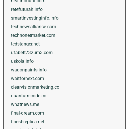
healthohunt.com
retefuturah.info
smartinvestinginfo.info
technewsalliance.com
technonetmarket.com
tedstanger.net
ufabett732um3.com
uskola.info
wagonpaints.info
waitfornext.com
clearvisionmarketing.co
quantum-code.co
whatnews.me
final-dream.com
finest-replica.net