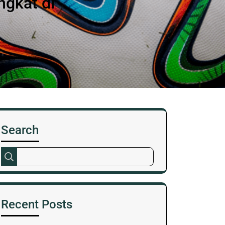
ngkat di
Search
Recent Posts