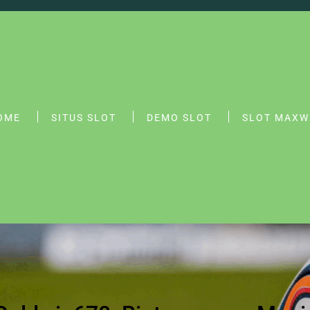
OME
SITUS SLOT
DEMO SLOT
SLOT MAXW