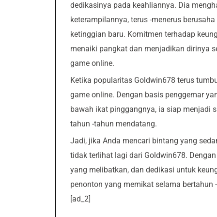
dedikasinya pada keahliannya. Dia mengh
keterampilannya, terus -menerus berusaha
ketinggian baru. Komitmen terhadap keunggu
menaiki pangkat dan menjadikan dirinya s
game online.
Ketika popularitas Goldwin678 terus tum
game online. Dengan basis penggemar yang 
bawah ikat pinggangnya, ia siap menjadi 
tahun -tahun mendatang.
Jadi, jika Anda mencari bintang yang seda
tidak terlihat lagi dari Goldwin678. Deng
yang melibatkan, dan dedikasi untuk keun
penonton yang memikat selama bertahun -
[ad_2]