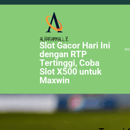
Skip
to
content
(Press
Enter)
Slot Gacor Hari Ini
H
dengan RTP
Tertinggi, Coba
Slot X500 untuk
Maxwin