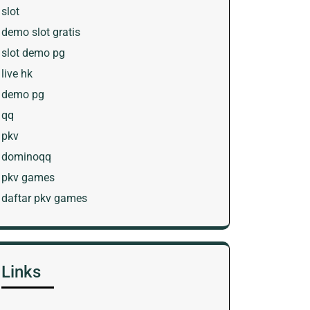
slot
demo slot gratis
slot demo pg
live hk
demo pg
qq
pkv
dominoqq
pkv games
daftar pkv games
Links