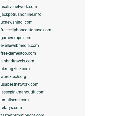
usalivenetwork.com
jackpotrushonline.info
ucnewshindi.com
freecellphonedatabase.com
gamersrope.com
exellewebmedia.com
free-gamestop.com
sinbadtravels.com
ukmagzine.com
wareztech.org
usabestnetwork.com
jessepinkmanoutfit.com
umailsend.com
retarys.com
fasterformationcpf.com