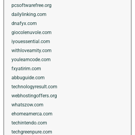
pcsoftwarefree.org
dailylinking.com
dnafyx.com
giocolenuvole.com
iyouessential.com
withloveamity.com
youlearncode.com
fxyatirim.com
abbuguide.com
technologyresult.com
webhostingoffers.org
whatszow.com
ehomeamerca.com
techintendo.com
techgreenpure.com