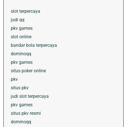
slot terpercaya
judi qq
pkv games
slot online
bandar bola terpercaya
dominoqq
pkv games
situs poker online
pkv
situs pkv
judi slot terpercaya
pkv games
situs pkv resmi
dominoqq