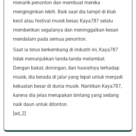
menarik penonton dan membuat mereka
menginginkan lebih. Baik saat dia tampil di klub
kecil atau festival musik besar, Kaya787 selalu
memberikan segalanya dan meninggalkan kesan
mendalam pada semua penonton.
Saat ia terus berkembang di industri ini, Kaya787
tidak menunjukkan tanda-tanda melambat.
Dengan bakat, dorongan, dan hasratnya terhadap
musik, dia berada di jalur yang tepat untuk menjadi
kekuatan besar di dunia musik. Nantikan Kaya787,
karena dia jelas merupakan bintang yang sedang
naik daun untuk ditonton.
[ad_2]