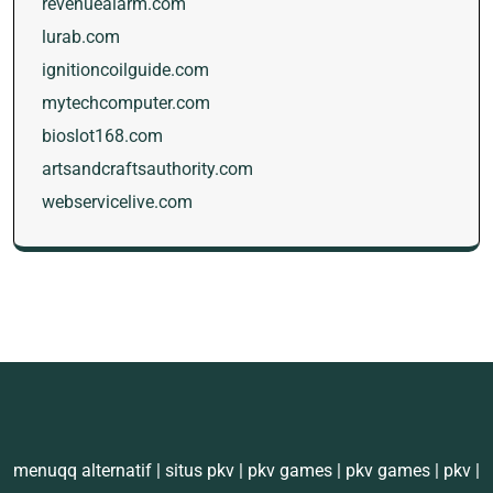
revenuealarm.com
lurab.com
ignitioncoilguide.com
mytechcomputer.com
bioslot168.com
artsandcraftsauthority.com
webservicelive.com
menuqq alternatif
|
situs pkv
|
pkv games
|
pkv games
|
pkv
|