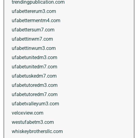
trendingpublication.com
ufabettererum3.com
ufabettermentm4.com
ufabettersum7.com
ufabettinwm7.com
ufabettinwum3.com
ufabetunitedm3.com
ufabetunitedm7.com
ufabetuskedm7.com
ufabetutoredm3.com
ufabetutoredm7.com
ufabetvalleyum3.com
veloxview.com
westufabetm3.com
whiskeybrothersllc.com