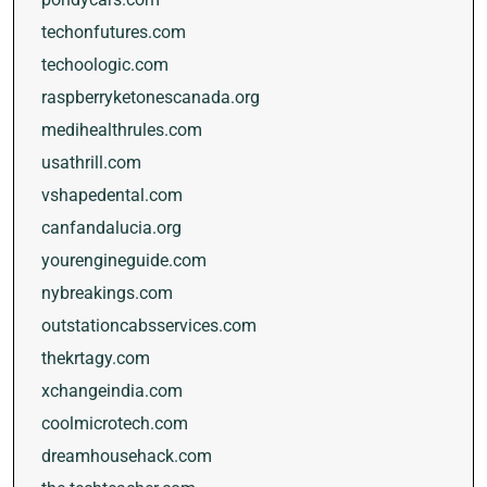
techonfutures.com
techoologic.com
raspberryketonescanada.org
medihealthrules.com
usathrill.com
vshapedental.com
canfandalucia.org
yourengineguide.com
nybreakings.com
outstationcabsservices.com
thekrtagy.com
xchangeindia.com
coolmicrotech.com
dreamhousehack.com