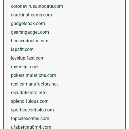
coronavirusuptodate.com
crackinstreams.com
gadgetspak.com
gearsngadget.com
hireseodoctor.com
lapsfit.com
levelup-fast.com
mytreepla.net
pokersimulations.com
replicamanufactory.net
rezultate-loto.info
splendifulous.com
sportsrecords4u.com
topceleberites.com
ufabetting8m4.com