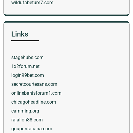
wildufabetum7.com
Links
stagehubs.com
1x2forum.net
login99bet.com
secretcourtesans.com
onlinebahisforum1.com
chicagoheadline.com
camming.org
rajalion88.com
goupuntacana.com