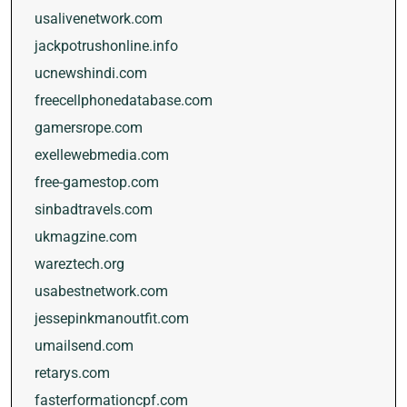
usalivenetwork.com
jackpotrushonline.info
ucnewshindi.com
freecellphonedatabase.com
gamersrope.com
exellewebmedia.com
free-gamestop.com
sinbadtravels.com
ukmagzine.com
wareztech.org
usabestnetwork.com
jessepinkmanoutfit.com
umailsend.com
retarys.com
fasterformationcpf.com