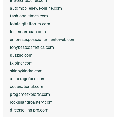
the-techteacher.com
automobilenews-online.com
fashionalltimes.com
totaldigitalforum.com
technoarmaan.com
empresasposicionamientoweb.com
tonybestcosmetics.com
buzznc.com
fxjoiner.com
skinbykindra.com
alltherageface.com
codenational.com
progameexplorer.com
rockislandroastery.com
directselling-pro.com