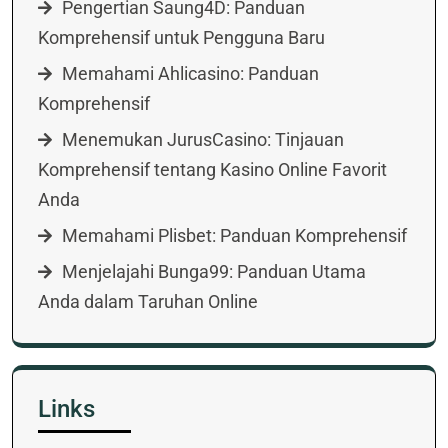
Pengertian Saung4D: Panduan
Komprehensif untuk Pengguna Baru
Memahami Ahlicasino: Panduan
Komprehensif
Menemukan JurusCasino: Tinjauan
Komprehensif tentang Kasino Online Favorit
Anda
Memahami Plisbet: Panduan Komprehensif
Menjelajahi Bunga99: Panduan Utama
Anda dalam Taruhan Online
Links