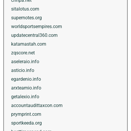
cnhpa.net
sitalotus.com
supernotes.org
worldsportsempires.com
updatecentral360.com
katamastah.com
zqscore.net
aseleraio.info
asticio.info
egardenio.info
arxteamio.info
getalexio.info
accountaudittaxcon.com
prymprint.com
sportkeeda.org