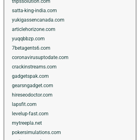
tripssolution.com
satta-king-india.com
yukigassencanada.com
articlehorizone.com
yuqqbbzp.com
7betagents6.com
coronavirusuptodate.com
crackinstreams.com
gadgetspak.com
gearsngadget.com
hireseodoctor.com
lapsfit.com
levelup-fast.com
mytreepla.net
pokersimulations.com