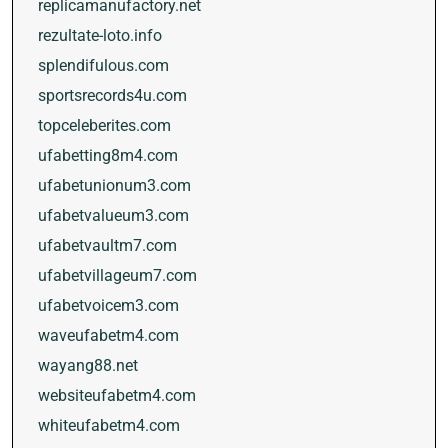
replicamanufactory.net
rezultate-loto.info
splendifulous.com
sportsrecords4u.com
topceleberites.com
ufabetting8m4.com
ufabetunionum3.com
ufabetvalueum3.com
ufabetvaultm7.com
ufabetvillageum7.com
ufabetvoicem3.com
waveufabetm4.com
wayang88.net
websiteufabetm4.com
whiteufabetm4.com