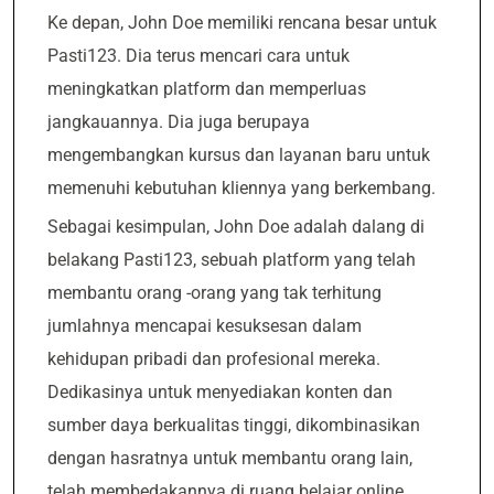
Ke depan, John Doe memiliki rencana besar untuk
Pasti123. Dia terus mencari cara untuk
meningkatkan platform dan memperluas
jangkauannya. Dia juga berupaya
mengembangkan kursus dan layanan baru untuk
memenuhi kebutuhan kliennya yang berkembang.
Sebagai kesimpulan, John Doe adalah dalang di
belakang Pasti123, sebuah platform yang telah
membantu orang -orang yang tak terhitung
jumlahnya mencapai kesuksesan dalam
kehidupan pribadi dan profesional mereka.
Dedikasinya untuk menyediakan konten dan
sumber daya berkualitas tinggi, dikombinasikan
dengan hasratnya untuk membantu orang lain,
telah membedakannya di ruang belajar online.