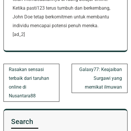
Ketika pasti123 terus tumbuh dan berkembang,
John Doe tetap berkomitmen untuk membantu
individu mencapai potensi penuh mereka.
[ad_2]
Post
Rasakan sensasi
Galaxy77: Keajaiban
navigation
terbaik dari taruhan
Surgawi yang
online di
memikat ilmuwan
Nusantara88
Search