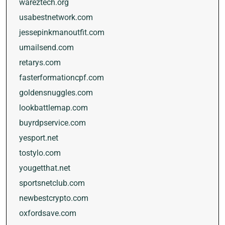
wareztech.org
usabestnetwork.com
jessepinkmanoutfit.com
umailsend.com
retarys.com
fasterformationcpf.com
goldensnuggles.com
lookbattlemap.com
buyrdpservice.com
yesport.net
tostylo.com
yougetthat.net
sportsnetclub.com
newbestcrypto.com
oxfordsave.com