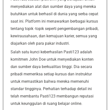
menyediakan alat dan sumber daya yang mereka
butuhkan untuk berhasil di dunia yang serba cepat
saat ini. Platform ini menawarkan berbagai kursus
tentang topik -topik seperti pengembangan pribadi,
kewirausahaan, dan kemajuan karier, semua yang
diajarkan oleh para pakar industri.
Salah satu kunci keberhasilan Pasti123 adalah
komitmen John Doe untuk menyediakan konten
dan sumber daya berkualitas tinggi. Dia secara
pribadi memeriksa setiap kursus dan instruktur
untuk memastikan bahwa mereka memenuhi
standar tingginya. Perhatian terhadap detail ini
telah membantu Pasti123 membangun reputasi
untuk keunggulan di ruang belajar online.