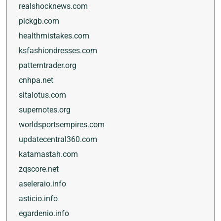
realshocknews.com
pickgb.com
healthmistakes.com
ksfashiondresses.com
patterntrader.org
cnhpa.net
sitalotus.com
supernotes.org
worldsportsempires.com
updatecentral360.com
katamastah.com
zqscore.net
aseleraio.info
asticio.info
egardenio.info